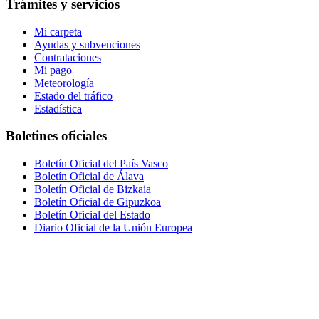
Trámites y servicios
Mi carpeta
Ayudas y subvenciones
Contrataciones
Mi pago
Meteorología
Estado del tráfico
Estadística
Boletines oficiales
Boletín Oficial del País Vasco
Boletín Oficial de Álava
Boletín Oficial de Bizkaia
Boletín Oficial de Gipuzkoa
Boletín Oficial del Estado
Diario Oficial de la Unión Europea