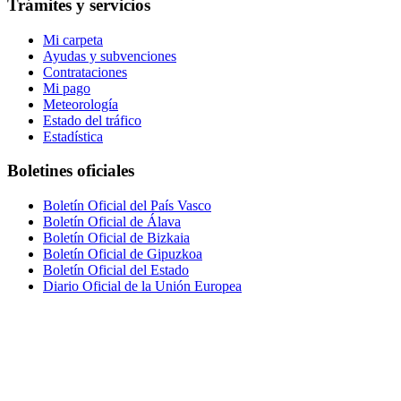
Trámites y servicios
Mi carpeta
Ayudas y subvenciones
Contrataciones
Mi pago
Meteorología
Estado del tráfico
Estadística
Boletines oficiales
Boletín Oficial del País Vasco
Boletín Oficial de Álava
Boletín Oficial de Bizkaia
Boletín Oficial de Gipuzkoa
Boletín Oficial del Estado
Diario Oficial de la Unión Europea