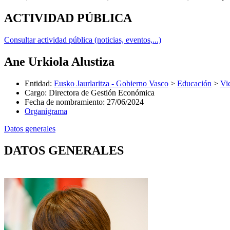
ACTIVIDAD PÚBLICA
Consultar actividad pública (noticias, eventos,...)
Ane Urkiola Alustiza
Entidad
:
Eusko Jaurlaritza - Gobierno Vasco
>
Educación
>
Vi
Cargo
:
Directora de Gestión Económica
Fecha de nombramiento
:
27/06/2024
Organigrama
Datos generales
DATOS GENERALES