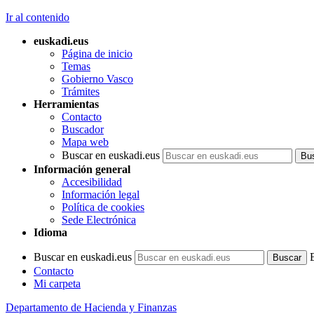
Ir al contenido
euskadi.eus
Página de inicio
Temas
Gobierno Vasco
Trámites
Herramientas
Contacto
Buscador
Mapa web
Buscar en euskadi.eus
Información general
Accesibilidad
Información legal
Política de cookies
Sede Electrónica
Idioma
Buscar en euskadi.eus
Contacto
Mi carpeta
Departamento de Hacienda y Finanzas