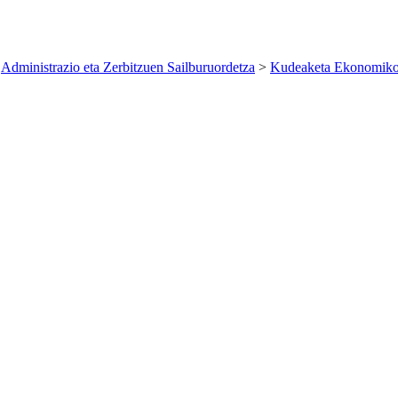
>
Administrazio eta Zerbitzuen Sailburuordetza
>
Kudeaketa Ekonomiko