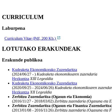
CURRICULUM
Laburpena
Curriculum Vitae (Pdf, 200 Kb.)
LOTUTAKO ERAKUNDEAK
Erakunde publikoa
Kudeaketa Ekonomikorako Zuzendaritza
(2024/06/27 - )
Kudeaketa ekonomikoaren zuzendaria
Hezkuntza
XIII Legealdia
Kudeaketa Ekonomikorako Zuzendaritza
(2020/09/25 - 2024/06/26)
Kudeaketa ekonomikoaren zuzendar
Hezkuntza
XII Legealdia
Zerbitzu Zuzendaritza (Ogasun eta Ekonomia)
(2016/11/27 - 2018/03/02)
Zerbitzu zuzendaria (Ogasuna eta 
Zerbitzu Zuzendaritza (Ogasun eta Finantza Zuzendaritza
(2013/01/08 - 2016/11/26)
Zerbitzu zuzendaria (Ogasuna eta F