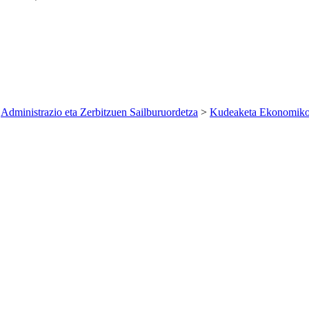
>
Administrazio eta Zerbitzuen Sailburuordetza
>
Kudeaketa Ekonomiko