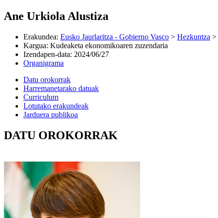
Ane Urkiola Alustiza
Erakundea
:
Eusko Jaurlaritza - Gobierno Vasco
>
Hezkuntza
Kargua
:
Kudeaketa ekonomikoaren zuzendaria
Izendapen-data
:
2024/06/27
Organigrama
Datu orokorrak
Harremanetarako datuak
Curriculum
Lotutako erakundeak
Jarduera publikoa
DATU OROKORRAK