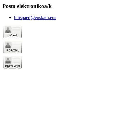
Posta elektronikoa/k
huispaed@euskadi.eus