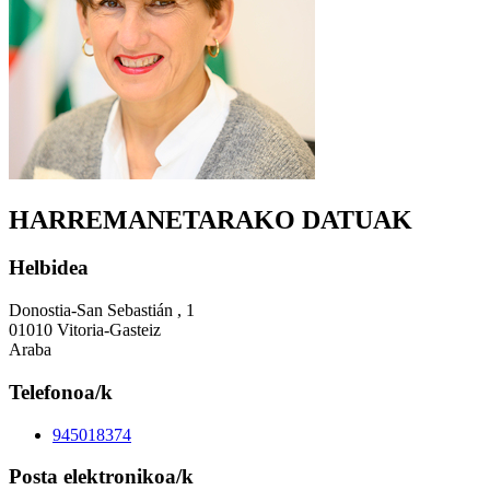
HARREMANETARAKO DATUAK
Helbidea
Donostia-San Sebastián , 1
01010 Vitoria-Gasteiz
Araba
Telefonoa/k
945018374
Posta elektronikoa/k