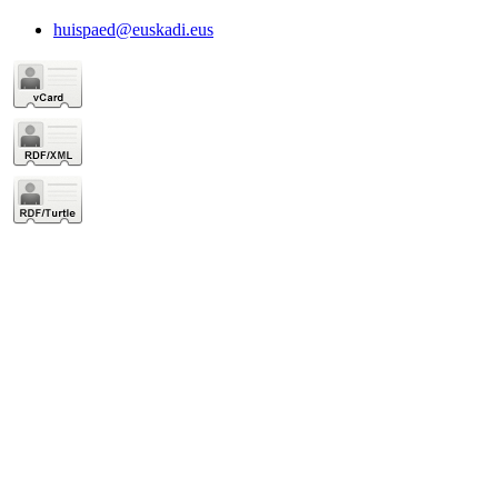
huispaed@euskadi.eus