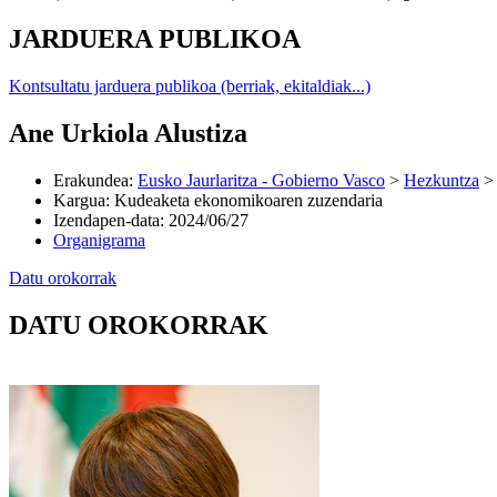
JARDUERA PUBLIKOA
Kontsultatu jarduera publikoa (berriak, ekitaldiak...)
Ane Urkiola Alustiza
Erakundea
:
Eusko Jaurlaritza - Gobierno Vasco
>
Hezkuntza
Kargua
:
Kudeaketa ekonomikoaren zuzendaria
Izendapen-data
:
2024/06/27
Organigrama
Datu orokorrak
DATU OROKORRAK