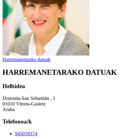
Harremanetarako datuak
HARREMANETARAKO DATUAK
Helbidea
Donostia-San Sebastián , 1
01010 Vitoria-Gasteiz
Araba
Telefonoa/k
945018374