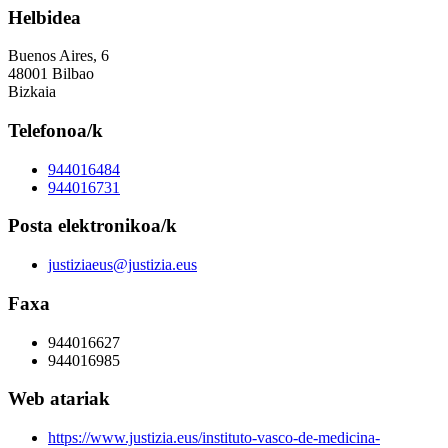
Helbidea
Buenos Aires, 6
48001 Bilbao
Bizkaia
Telefonoa/k
944016484
944016731
Posta elektronikoa/k
justiziaeus@justizia.eus
Faxa
944016627
944016985
Web atariak
https://www.justizia.eus/instituto-vasco-de-medicina-