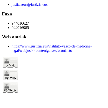
justiziaeus@justizia.eus
Faxa
944016627
944016985
Web atariak
https://www.justizia.eus/instituto-vasco-de-medicina-
legal/webjus00-contentgen/es/#contacto