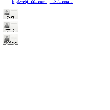
legal/webjus00-contentgen/es/#contacto