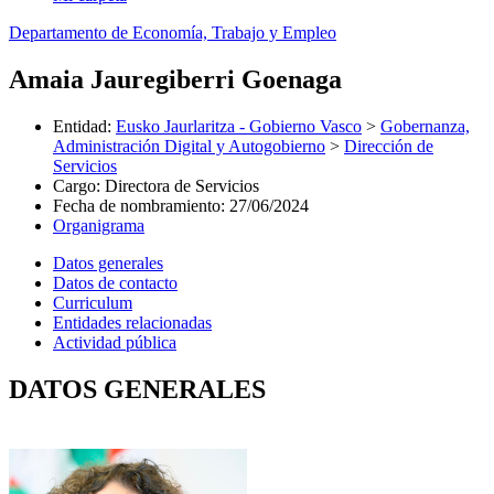
Departamento de Economía, Trabajo y Empleo
Amaia Jauregiberri Goenaga
Entidad
:
Eusko Jaurlaritza - Gobierno Vasco
>
Gobernanza,
Administración Digital y Autogobierno
>
Dirección de
Servicios
Cargo
:
Directora de Servicios
Fecha de nombramiento
:
27/06/2024
Organigrama
Datos generales
Datos de contacto
Curriculum
Entidades relacionadas
Actividad pública
DATOS GENERALES