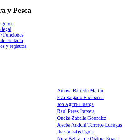
ra y Pesca
igrama
 legal
 / Funciones
 de contacto
s y registros
Amaya Barredo Martin
Eva Salgado Etxebarria
Jon Agirre Huerga
Raul Perez Iratxeta
Oneka Zaballa Gonzalez
Joseba Andoni Terreros Luengas
Iker Iglesias Eguia
Nora Beltrán de Otálora Errasti