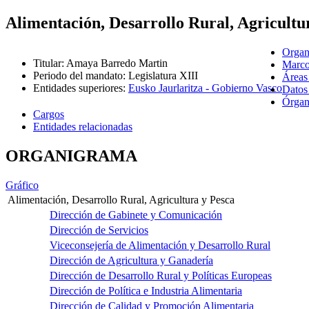
Alimentación, Desarrollo Rural, Agricultu
Organ
Titular
:
Amaya Barredo Martin
Marco
Periodo del mandato
:
Legislatura XIII
Áreas
Entidades superiores
:
Eusko Jaurlaritza - Gobierno Vasco
Datos
Órgano
Cargos
Entidades relacionadas
ORGANIGRAMA
Gráfico
Alimentación, Desarrollo Rural, Agricultura y Pesca
Dirección de Gabinete y Comunicación
Dirección de Servicios
Viceconsejería de Alimentación y Desarrollo Rural
Dirección de Agricultura y Ganadería
Dirección de Desarrollo Rural y Políticas Europeas
Dirección de Política e Industria Alimentaria
Dirección de Calidad y Promoción Alimentaria