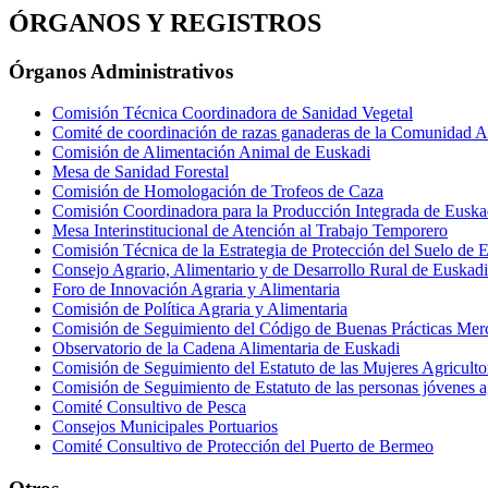
ÓRGANOS Y REGISTROS
Órganos Administrativos
Comisión Técnica Coordinadora de Sanidad Vegetal
Comité de coordinación de razas ganaderas de la Comunidad 
Comisión de Alimentación Animal de Euskadi
Mesa de Sanidad Forestal
Comisión de Homologación de Trofeos de Caza
Comisión Coordinadora para la Producción Integrada de Euska
Mesa Interinstitucional de Atención al Trabajo Temporero
Comisión Técnica de la Estrategia de Protección del Suelo de 
Consejo Agrario, Alimentario y de Desarrollo Rural de Euskadi
Foro de Innovación Agraria y Alimentaria
Comisión de Política Agraria y Alimentaria
Comisión de Seguimiento del Código de Buenas Prácticas Merca
Observatorio de la Cadena Alimentaria de Euskadi
Comisión de Seguimiento del Estatuto de las Mujeres Agriculto
Comisión de Seguimiento de Estatuto de las personas jóvenes a
Comité Consultivo de Pesca
Consejos Municipales Portuarios
Comité Consultivo de Protección del Puerto de Bermeo