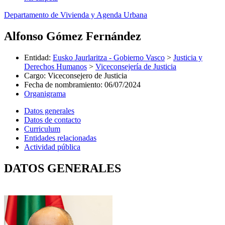
Departamento de Vivienda y Agenda Urbana
Alfonso Gómez Fernández
Entidad
:
Eusko Jaurlaritza - Gobierno Vasco
>
Justicia y
Derechos Humanos
>
Viceconsejería de Justicia
Cargo
:
Viceconsejero de Justicia
Fecha de nombramiento
:
06/07/2024
Organigrama
Datos generales
Datos de contacto
Curriculum
Entidades relacionadas
Actividad pública
DATOS GENERALES