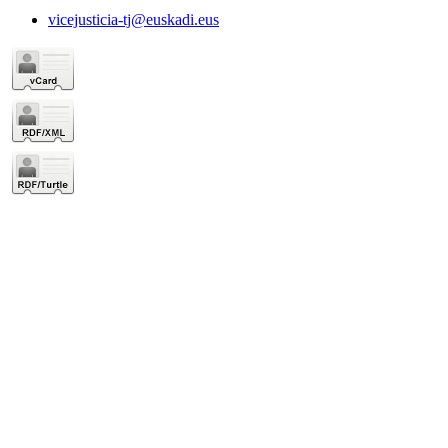
vicejusticia-tj@euskadi.eus