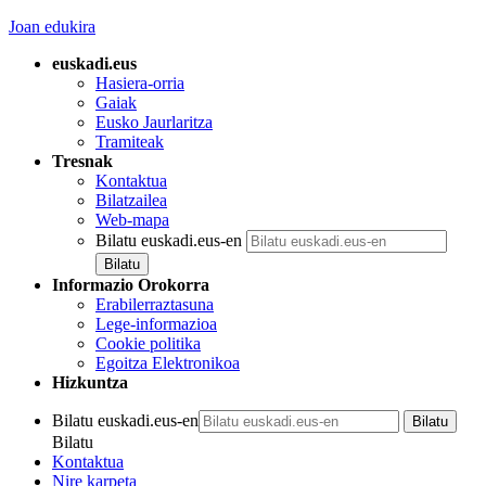
Joan edukira
euskadi.eus
Hasiera-orria
Gaiak
Eusko Jaurlaritza
Tramiteak
Tresnak
Kontaktua
Bilatzailea
Web-mapa
Bilatu euskadi.eus-en
Informazio Orokorra
Erabilerraztasuna
Lege-informazioa
Cookie politika
Egoitza Elektronikoa
Hizkuntza
Bilatu euskadi.eus-en
Bilatu
Kontaktua
Nire karpeta