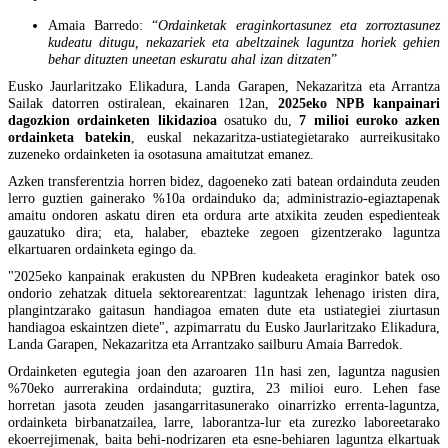
Amaia Barredo: “
Ordainketak eraginkortasunez eta zorroztasunez
kudeatu ditugu, nekazariek eta abeltzainek laguntza horiek gehien
behar dituzten uneetan eskuratu ahal izan ditzaten
”
Eusko Jaurlaritzako Elikadura, Landa Garapen, Nekazaritza eta Arrantza
Sailak datorren ostiralean, ekainaren 12an,
2025eko NPB kanpainari
dagozkion ordainketen likidazioa
osatuko du,
7 milioi euroko azken
ordainketa batekin
, euskal nekazaritza-ustiategietarako aurreikusitako
zuzeneko ordainketen ia osotasuna amaitutzat emanez.
Azken transferentzia horren bidez, dagoeneko zati batean ordainduta zeuden
lerro guztien gainerako %10a ordainduko da; administrazio-egiaztapenak
amaitu ondoren askatu diren eta ordura arte atxikita zeuden espedienteak
gauzatuko dira; eta, halaber, ebazteke zegoen gizentzerako laguntza
elkartuaren ordainketa egingo da.
"2025eko kanpainak erakusten du NPBren kudeaketa eraginkor batek oso
ondorio zehatzak dituela sektorearentzat: laguntzak lehenago iristen dira,
plangintzarako gaitasun handiagoa ematen dute eta ustiategiei ziurtasun
handiagoa eskaintzen diete", azpimarratu du Eusko Jaurlaritzako Elikadura,
Landa Garapen, Nekazaritza eta Arrantzako sailburu Amaia Barredok.
Ordainketen egutegia joan den azaroaren 11n hasi zen, laguntza nagusien
%70eko aurrerakina ordainduta; guztira, 23 milioi euro. Lehen fase
horretan jasota zeuden jasangarritasunerako oinarrizko errenta-laguntza,
ordainketa birbanatzailea, larre, laborantza-lur eta zurezko laboreetarako
ekoerrejimenak, baita behi-nodrizaren eta esne-behiaren laguntza elkartuak