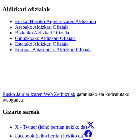
Aldizkari ofizialak
Euskal Herriko Agintaritzaren Aldizkaria
Arabako Aldizkari Ofiziala
Bizkaiko Aldizkari Ofiziala
Gipuzkoako Aldizkari Ofiziala
Estatuko Aldizkari Ofiziala
Europar Batasuneko Aldizkari Ofiziala
Eusko Jaurlaritzaren Web Zerbitzuak
garatutako eta kudeatutako
webgunea
Gizarte sareak
X - Twitter (leiho berrian irekiko da)
Facebook (leiho berrian irekiko da)