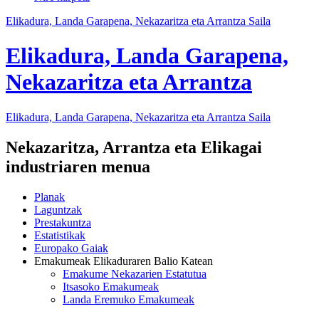
Elikadura, Landa Garapena, Nekazaritza eta Arrantza Saila
Elikadura, Landa Garapena,
Nekazaritza eta Arrantza
Elikadura, Landa Garapena, Nekazaritza eta Arrantza Saila
Nekazaritza, Arrantza eta Elikagai
industriaren menua
Planak
Laguntzak
Prestakuntza
Estatistikak
Europako Gaiak
Emakumeak Elikaduraren Balio Katean
Emakume Nekazarien Estatutua
Itsasoko Emakumeak
Landa Eremuko Emakumeak