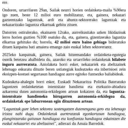
ere.
Ondoren, urtarrilaren 29an, Sailak neurri horien ordainketa-maila %90era
igo zuen, beste 12 milioi euro mobilizatuz, eta, gainera, nekazari
gazteentzako laguntzak, ardi eta ahuntz-sektorerako laguntzak eta
nekazaritzako laguntza elkartuak gehitu zituen.
Datorren ostiralerako, ekainaren 12rako, aurreikusitako azken likidazioak
lerro horien guztien %100 osatuko du, eta, gainera, gizentzerako laguntza
elkartua gehituko du; horrela,
42 milioi euro baino gehiago
bideratuko
dituen kanpaina bati amaiera emango zaio euskal lehen sektorerantz.
2025eko kanpainak, gainera, Sailak hitzemandako ordainketa-egutegia
osorik betetzea ahalbidetu du, azaroko eta urtarrileko ordainketak
hilabete
inguru aurreratuta
. Antolaketa horri esker, nekazariek eta abeltzainek
lehenago eskuratu dituzte beren ustiategiak kudeatzeko eta inbertsioei zein
ekoizpen-kostuei segurtasun handiagoz aurre egiteko funtsezko baliabideak.
Kudeaketa-ahalegin horri esker, Euskadi Nekazaritza Politika Bateratuko
laguntzen ordainketetan intentsitate handiena eta exekuzio-abiadura
azkarrena duten autonomia-erkidegoen artean kokatzen da, eta
laguntza-
intentsitate handieneko hirugarren autonomia-erkidegoa da,
ordainketak epe laburrenean egin dituztenen artean
.
“
Laguntzak gure lehen sektorea sostengatzen dutenengana gero eta lehenago
iristea nahi dugu. Ordainketak aurreratzeak egonkortasun handiagoa,
plangintzarako gaitasun handiagoa eta konfiantza handiagoa eskaintzen die
euskal nekazariei eta abeltzainei
”, adierazi du Amaia Barredok.