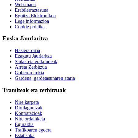
Web-mapa
Erabilerraztasuna
Egoitza Elektronikoa
Lege informazioa
Cookie politika
Eusko Jaurlaritza
Hasiera-orria
Ezagutu Jaurlaritza
Sailak eta erakundeak
Arreta Zerbitzua
Gobernu irekia
Gardena, gardetasunaren ataria
Tramiteak eta zerbitzuak
Nire karpeta
Dirulaguntzak
Kontratazioak
Nire ordainketa
Eguraldia
Trafikoaren egoera
Estatistika