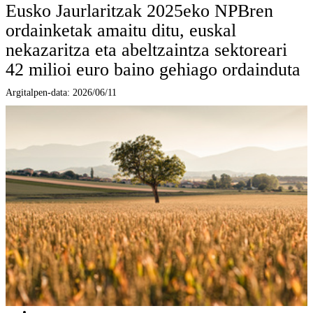
Eusko Jaurlaritzak 2025eko NPBren
ordainketak amaitu ditu, euskal
nekazaritza eta abeltzaintza sektoreari
42 milioi euro baino gehiago ordainduta
Argitalpen-data:
2026/06/11