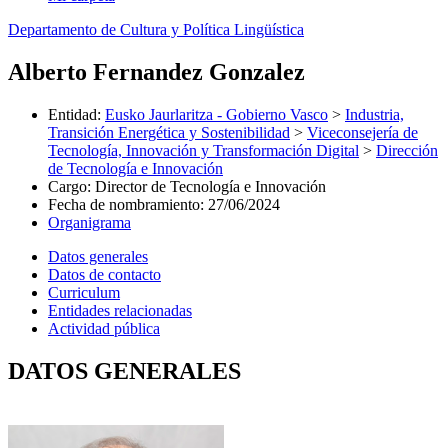
Departamento de Cultura y Política Lingüística
Alberto Fernandez Gonzalez
Entidad
:
Eusko Jaurlaritza - Gobierno Vasco
>
Industria,
Transición Energética y Sostenibilidad
>
Viceconsejería de
Tecnología, Innovación y Transformación Digital
>
Dirección
de Tecnología e Innovación
Cargo
:
Director de Tecnología e Innovación
Fecha de nombramiento
:
27/06/2024
Organigrama
Datos generales
Datos de contacto
Curriculum
Entidades relacionadas
Actividad pública
DATOS GENERALES