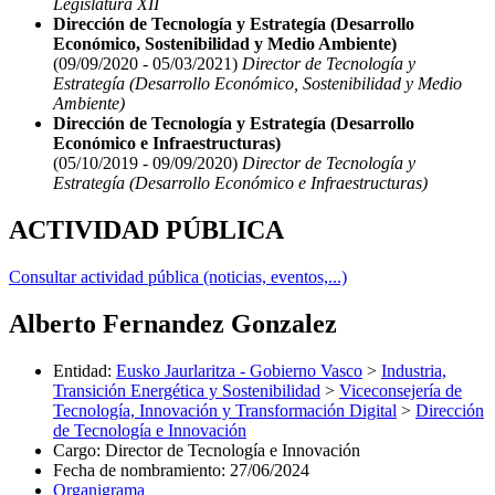
Legislatura XII
Dirección de Tecnología y Estrategía (Desarrollo
Económico, Sostenibilidad y Medio Ambiente)
(09/09/2020 - 05/03/2021)
Director de Tecnología y
Estrategía (Desarrollo Económico, Sostenibilidad y Medio
Ambiente)
Dirección de Tecnología y Estrategía (Desarrollo
Económico e Infraestructuras)
(05/10/2019 - 09/09/2020)
Director de Tecnología y
Estrategía (Desarrollo Económico e Infraestructuras)
ACTIVIDAD PÚBLICA
Consultar actividad pública (noticias, eventos,...)
Alberto Fernandez Gonzalez
Entidad
:
Eusko Jaurlaritza - Gobierno Vasco
>
Industria,
Transición Energética y Sostenibilidad
>
Viceconsejería de
Tecnología, Innovación y Transformación Digital
>
Dirección
de Tecnología e Innovación
Cargo
:
Director de Tecnología e Innovación
Fecha de nombramiento
:
27/06/2024
Organigrama