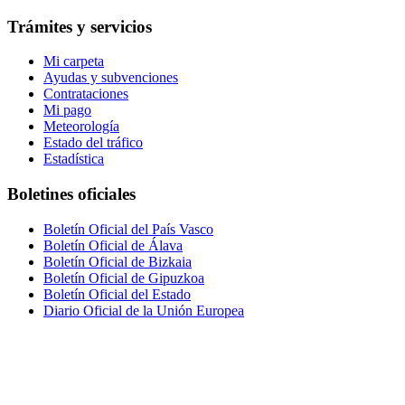
Trámites y servicios
Mi carpeta
Ayudas y subvenciones
Contrataciones
Mi pago
Meteorología
Estado del tráfico
Estadística
Boletines oficiales
Boletín Oficial del País Vasco
Boletín Oficial de Álava
Boletín Oficial de Bizkaia
Boletín Oficial de Gipuzkoa
Boletín Oficial del Estado
Diario Oficial de la Unión Europea