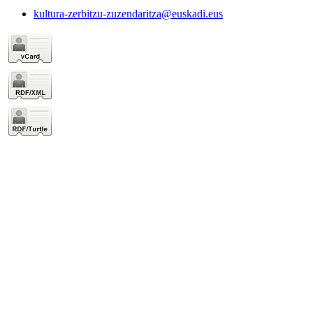
kultura-zerbitzu-zuzendaritza@euskadi.eus