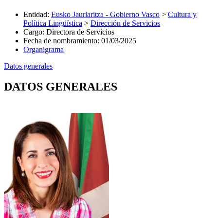
Entidad
:
Eusko Jaurlaritza - Gobierno Vasco
>
Cultura y
Política Lingüística
>
Dirección de Servicios
Cargo
:
Directora de Servicios
Fecha de nombramiento
:
01/03/2025
Organigrama
Datos generales
DATOS GENERALES