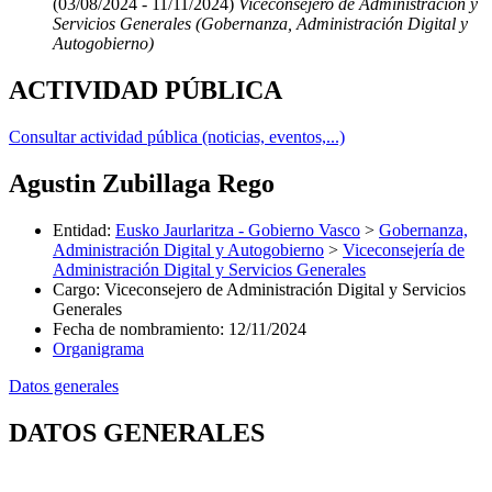
(03/08/2024 - 11/11/2024)
Viceconsejero de Administración y
Servicios Generales (Gobernanza, Administración Digital y
Autogobierno)
ACTIVIDAD PÚBLICA
Consultar actividad pública (noticias, eventos,...)
Agustin Zubillaga Rego
Entidad
:
Eusko Jaurlaritza - Gobierno Vasco
>
Gobernanza,
Administración Digital y Autogobierno
>
Viceconsejería de
Administración Digital y Servicios Generales
Cargo
:
Viceconsejero de Administración Digital y Servicios
Generales
Fecha de nombramiento
:
12/11/2024
Organigrama
Datos generales
DATOS GENERALES