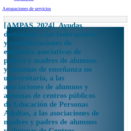
Agrupaciones de servicios
[AMPAS_2024] Ayudas
destinadas a las federaciones
y confederaciones de
entidades asociativas de
padres y madres de alumnos
y alumnas de enseñanza no
universitaria, a las
asociaciones de alumnos y
alumnas de centros públicos
de Educación de Personas
Adultas, a las asociaciones de
madres y padres de alumnos
y alumnas de Centros