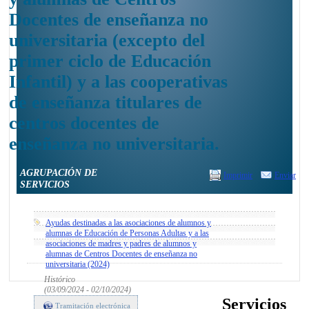
Docentes de enseñanza no
universitaria (excepto del
primer ciclo de Educación
Infantil) y a las cooperativas
de enseñanza titulares de
centros docentes de
enseñanza no universitaria.
AGRUPACIÓN DE
Imprimir
Enviar
SERVICIOS
Ayudas destinadas a las asociaciones de alumnos y
alumnas de Educación de Personas Adultas y a las
asociaciones de madres y padres de alumnos y
alumnas de Centros Docentes de enseñanza no
universitaria (2024)
Histórico
(03/09/2024 - 02/10/2024)
Servicios
Tramitación electrónica