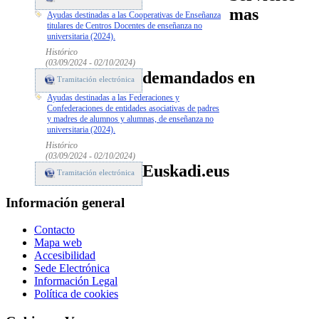
mas
Ayudas destinadas a las Cooperativas de Enseñanza
titulares de Centros Docentes de enseñanza no
universitaria (2024).
Histórico
(03/09/2024 - 02/10/2024)
demandados en
Tramitación electrónica
Ayudas destinadas a las Federaciones y
Confederaciones de entidades asociativas de padres
y madres de alumnos y alumnas, de enseñanza no
universitaria (2024).
Histórico
(03/09/2024 - 02/10/2024)
Euskadi.eus
Tramitación electrónica
Información general
Contacto
Mapa web
Accesibilidad
Sede Electrónica
Información Legal
Política de cookies