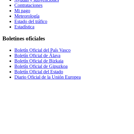
Contrataciones
Mi pago
Meteorología
Estado del tráfico
Estadística
Boletines oficiales
Boletín Oficial del País Vasco
Boletín Oficial de Álava
Boletín Oficial de Bizkaia
Boletín Oficial de Gipuzkoa
Boletín Oficial del Estado
Diario Oficial de la Unión Europea