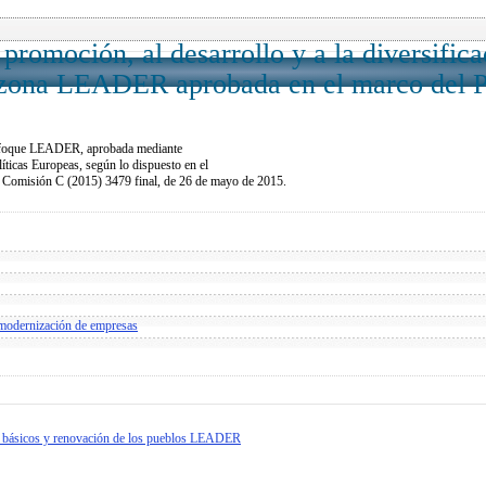
omoción, al desarrollo y a la diversific
la zona LEADER aprobada en el marco del 
, enfoque LEADER, aprobada mediante
íticas Europeas, según lo dispuesto en el
 Comisión C (2015) 3479 final, de 26 de mayo de 2015.
 modernización de empresas
ios básicos y renovación de los pueblos LEADER