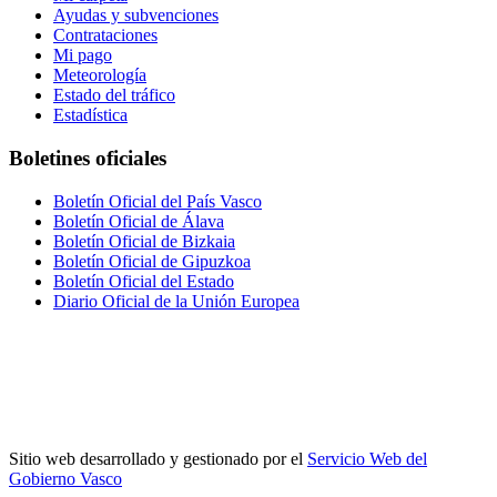
Ayudas y subvenciones
Contrataciones
Mi pago
Meteorología
Estado del tráfico
Estadística
Boletines oficiales
Boletín Oficial del País Vasco
Boletín Oficial de Álava
Boletín Oficial de Bizkaia
Boletín Oficial de Gipuzkoa
Boletín Oficial del Estado
Diario Oficial de la Unión Europea
Sitio web desarrollado y gestionado por el
Servicio Web del
Gobierno Vasco