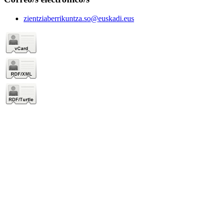
zientziaberrikuntza.so@euskadi.eus