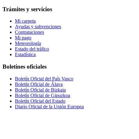
Trámites y servicios
Mi carpeta
Ayudas y subvenciones
Contrataciones
Mi pago
Meteorología
Estado del tráfico
Estadística
Boletines oficiales
Boletín Oficial del País Vasco
Boletín Oficial de Álava
Boletín Oficial de Bizkaia
Boletín Oficial de Gipuzkoa
Boletín Oficial del Estado
Diario Oficial de la Unión Europea