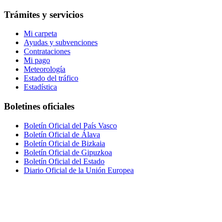
Trámites y servicios
Mi carpeta
Ayudas y subvenciones
Contrataciones
Mi pago
Meteorología
Estado del tráfico
Estadística
Boletines oficiales
Boletín Oficial del País Vasco
Boletín Oficial de Álava
Boletín Oficial de Bizkaia
Boletín Oficial de Gipuzkoa
Boletín Oficial del Estado
Diario Oficial de la Unión Europea