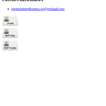
zientziaberrikuntza.so@euskadi.eus