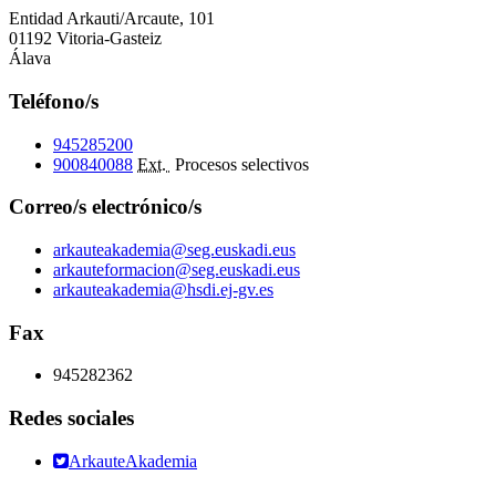
Entidad Arkauti/Arcaute, 101
01192 Vitoria-Gasteiz
Álava
Teléfono/s
945285200
900840088
Ext.
Procesos selectivos
Correo/s electrónico/s
arkauteakademia@seg.euskadi.eus
arkauteformacion@seg.euskadi.eus
arkauteakademia@hsdi.ej-gv.es
Fax
945282362
Redes sociales
ArkauteAkademia