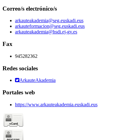
Correo/s electrónico/s
arkauteakademia@seg.euskadi.eus
arkauteformacion@seg.euskadi.eus
arkauteakademia@hsdi.ej-gv.es
Fax
945282362
Redes sociales
ArkauteAkademia
Portales web
https://www.arkauteakademia.euskadi.eus