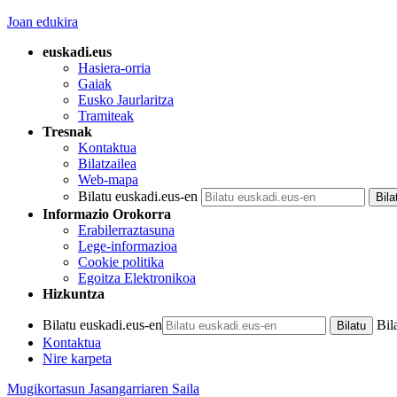
Joan edukira
euskadi.eus
Hasiera-orria
Gaiak
Eusko Jaurlaritza
Tramiteak
Tresnak
Kontaktua
Bilatzailea
Web-mapa
Bilatu euskadi.eus-en
Informazio Orokorra
Erabilerraztasuna
Lege-informazioa
Cookie politika
Egoitza Elektronikoa
Hizkuntza
Bilatu euskadi.eus-en
Bil
Kontaktua
Nire karpeta
Mugikortasun Jasangarriaren Saila