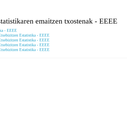
tatistikaren emaitzen txostenak - EEEE
tika - EEEE
txebizitzen Estatistika - EEEE
txebizitzen Estatistika - EEEE
txebizitzen Estatistika - EEEE
txebizitzen Estatistika - EEEE