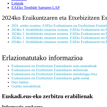
Loturak
EAEko Trenbide Sarearen LAP
2024ko Eraikuntzaren eta Etxebizitzen Es
2024. urteko txostena. EAEko Eraikuntzaren eta Etxebizitzen Estatis
2024ko 4. hiruhilekoko emaitzen txostena. EAEko Eraikuntzaren eta E
2024ko 3. hiruhilekoko emaitzen txostena. EAEko Eraikuntzaren eta E
2024ko 2. hiruhilekoko emaitzen txostena. EAEko Eraikuntzaren eta E
2024ko 1. hiruhilekoko emaitzen txostena. EAEko Eraikuntzaren eta E
Erlazionatutako informazioa
Eraikuntzaren eta Etxebizitzen Estatistikaren taula estatistikoak
Eraikuntzaren eta Etxebizitzen Estatistikaren definizioak
Eraikuntzaren eta Etxebizitzen Estatistikaren metodologia-fitxa
Eraikuntzaren eta Etxebizitzen Estatistikaren galde-sortak
Datu bankua
Grafiko interaktiboak
Euskadi.eus-eko zerbitzu erabilienak
Informazio orokorra