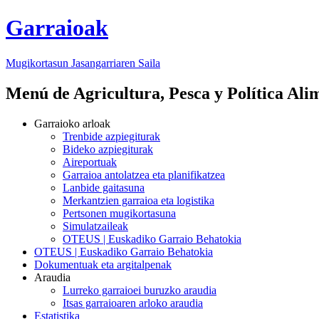
Garraioak
Mugikortasun Jasangarriaren Saila
Menú de Agricultura, Pesca y Política Ali
Garraioko arloak
Trenbide azpiegiturak
Bideko azpiegiturak
Aireportuak
Garraioa antolatzea eta planifikatzea
Lanbide gaitasuna
Merkantzien garraioa eta logistika
Pertsonen mugikortasuna
Simulatzaileak
OTEUS | Euskadiko Garraio Behatokia
OTEUS | Euskadiko Garraio Behatokia
Dokumentuak eta argitalpenak
Araudia
Lurreko garraioei buruzko araudia
Itsas garraioaren arloko araudia
Estatistika