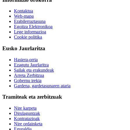
Kontaktua
Web-mapa
Erabilerraztasuna
Egoitza Elektronikoa
Lege informazioa
Cookie politika
Eusko Jaurlaritza
Hasiera-orria
Ezagutu Jaurlaritza
Sailak eta erakundeak
Arreta Zerbitzua
Gobernu irekia
Gardena, gardetasunaren ataria
Tramiteak eta zerbitzuak
Nire karpeta
Dirulaguntzak
Kontratazioak
Nire ordainketa
Eguraldia