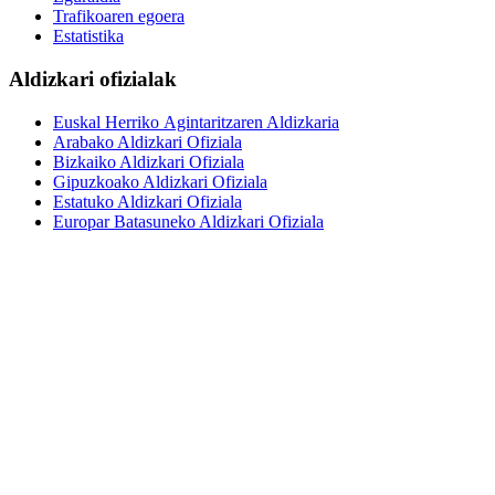
Trafikoaren egoera
Estatistika
Aldizkari ofizialak
Euskal Herriko Agintaritzaren Aldizkaria
Arabako Aldizkari Ofiziala
Bizkaiko Aldizkari Ofiziala
Gipuzkoako Aldizkari Ofiziala
Estatuko Aldizkari Ofiziala
Europar Batasuneko Aldizkari Ofiziala