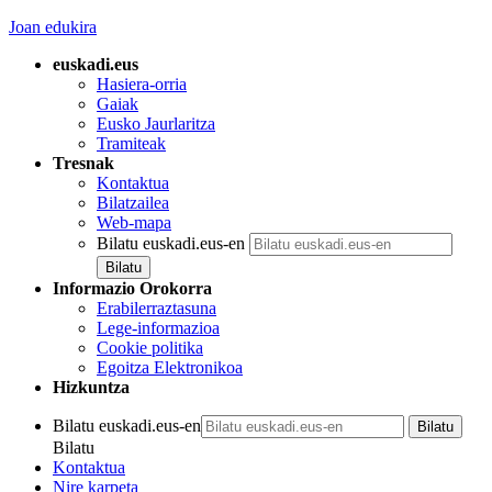
Joan edukira
euskadi.eus
Hasiera-orria
Gaiak
Eusko Jaurlaritza
Tramiteak
Tresnak
Kontaktua
Bilatzailea
Web-mapa
Bilatu euskadi.eus-en
Informazio Orokorra
Erabilerraztasuna
Lege-informazioa
Cookie politika
Egoitza Elektronikoa
Hizkuntza
Bilatu euskadi.eus-en
Bilatu
Kontaktua
Nire karpeta