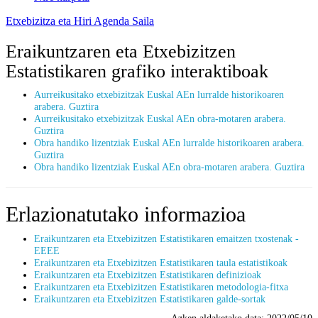
Etxebizitza eta Hiri Agenda Saila
Eraikuntzaren eta Etxebizitzen
Estatistikaren grafiko interaktiboak
Aurreikusitako etxebizitzak Euskal AEn lurralde historikoaren
arabera. Guztira
Aurreikusitako etxebizitzak Euskal AEn obra-motaren arabera.
Guztira
Obra handiko lizentziak Euskal AEn lurralde historikoaren arabera.
Guztira
Obra handiko lizentziak Euskal AEn obra-motaren arabera. Guztira
Erlazionatutako informazioa
Eraikuntzaren eta Etxebizitzen Estatistikaren emaitzen txostenak -
EEEE
Eraikuntzaren eta Etxebizitzen Estatistikaren taula estatistikoak
Eraikuntzaren eta Etxebizitzen Estatistikaren definizioak
Eraikuntzaren eta Etxebizitzen Estatistikaren metodologia-fitxa
Eraikuntzaren eta Etxebizitzen Estatistikaren galde-sortak