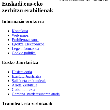
Azken aldaketako data:
2022/05/10
Euskadi.eus-eko
zerbitzu erabilienak
Informazio orokorra
Kontaktua
Web-mapa
Erabilerraztasuna
Egoitza Elektronikoa
Lege informazioa
Cookie politika
Eusko Jaurlaritza
Hasiera-orria
Ezagutu Jaurlaritza
Sailak eta erakundeak
Arreta Zerbitzua
Gobernu irekia
Gardena, gardetasunaren ataria
Tramiteak eta zerbitzuak