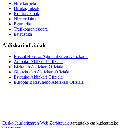
Nire karpeta
Dirulaguntzak
Kontratazioak
Nire ordainketa
Eguraldia
Trafikoaren egoera
Estatistika
Aldizkari ofizialak
Euskal Herriko Agintaritzaren Aldizkaria
Arabako Aldizkari Ofiziala
Bizkaiko Aldizkari Ofiziala
Gipuzkoako Aldizkari Ofiziala
Estatuko Aldizkari Ofiziala
Europar Batasuneko Aldizkari Ofiziala
Eusko Jaurlaritzaren Web Zerbitzuak
garatutako eta kudeatutako