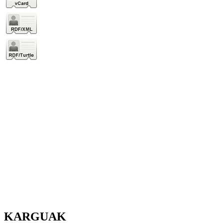
KARGUAK