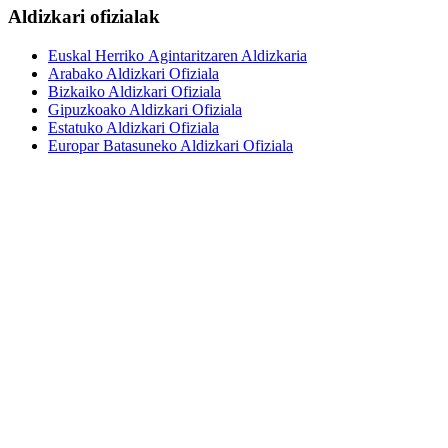
Aldizkari ofizialak
Euskal Herriko Agintaritzaren Aldizkaria
Arabako Aldizkari Ofiziala
Bizkaiko Aldizkari Ofiziala
Gipuzkoako Aldizkari Ofiziala
Estatuko Aldizkari Ofiziala
Europar Batasuneko Aldizkari Ofiziala