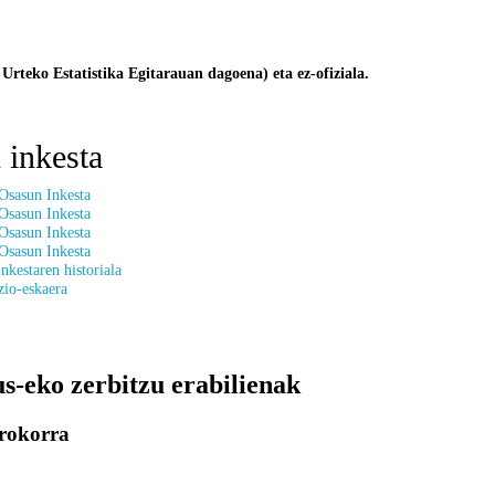
 Urteko Estatistika Egitarauan dagoena) eta ez-ofiziala.
 inkesta
Osasun Inkesta
Osasun Inkesta
Osasun Inkesta
Osasun Inkesta
nkestaren historiala
zio-eskaera
s-eko zerbitzu erabilienak
rokorra