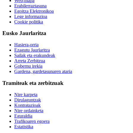
Web-mapa
Erabilerraztasuna
Egoitza Elektronikoa
Lege informazioa
Cookie politika
Eusko Jaurlaritza
Hasiera-orria
Ezagutu Jaurlaritza
Sailak eta erakundeak
Arreta Zerbitzua
Gobernu irekia
Gardena, gardetasunaren ataria
Tramiteak eta zerbitzuak
Nire karpeta
Dirulaguntzak
Kontratazioak
Nire ordainketa
Eguraldia
Trafikoaren egoera
Estatistika