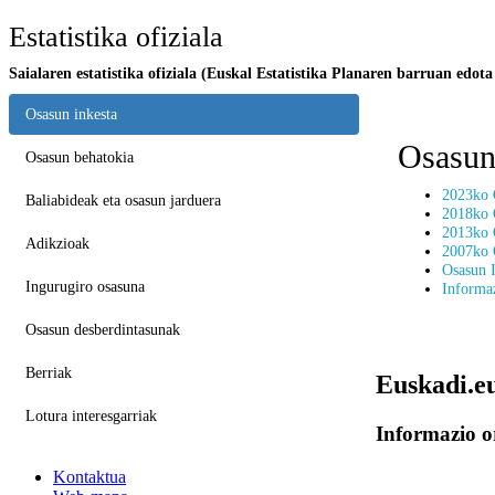
Estatistika ofiziala
Saialaren estatistika ofiziala (Euskal Estatistika Planaren barruan edota
Osasun inkesta
Osasun
Osasun behatokia
2023ko 
Baliabideak eta osasun jarduera
2018ko 
2013ko 
Adikzioak
2007ko 
Osasun I
Ingurugiro osasuna
Informa
Osasun desberdintasunak
Berriak
Euskadi.eu
Lotura interesgarriak
Informazio o
Kontaktua