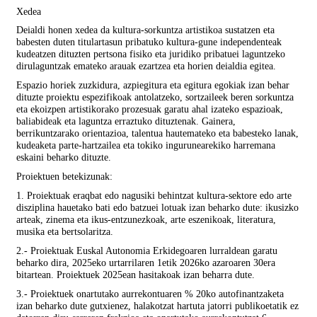
Xedea
Deialdi honen xedea da kultura-sorkuntza artistikoa sustatzen eta
babesten duten titulartasun pribatuko kultura-gune independenteak
kudeatzen dituzten pertsona fisiko eta juridiko pribatuei laguntzeko
dirulaguntzak emateko arauak ezartzea eta horien deialdia egitea.
Espazio horiek zuzkidura, azpiegitura eta egitura egokiak izan behar
dituzte proiektu espezifikoak antolatzeko, sortzaileek beren sorkuntza
eta ekoizpen artistikorako prozesuak garatu ahal izateko espazioak,
baliabideak eta laguntza erraztuko dituztenak. Gainera,
berrikuntzarako orientazioa, talentua hautemateko eta babesteko lanak,
kudeaketa parte-hartzailea eta tokiko ingurunearekiko harremana
eskaini beharko dituzte.
Proiektuen betekizunak:
1. Proiektuak eraqbat edo nagusiki behintzat kultura-sektore edo arte
disziplina hauetako bati edo batzuei lotuak izan beharko dute: ikusizko
arteak, zinema eta ikus-entzunezkoak, arte eszenikoak, literatura,
musika eta bertsolaritza.
2.- Proiektuak Euskal Autonomia Erkidegoaren lurraldean garatu
beharko dira, 2025eko urtarrilaren 1etik 2026ko azaroaren 30era
bitartean. Proiektuek 2025ean hasitakoak izan beharra dute.
3.- Proiektuek onartutako aurrekontuaren % 20ko autofinantzaketa
izan beharko dute gutxienez, halakotzat hartuta jatorri publikoetatik ez