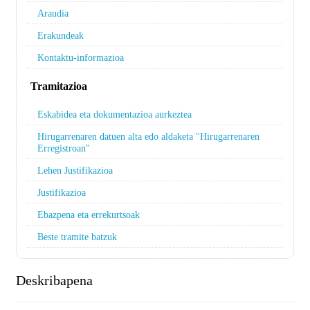
Araudia
Erakundeak
Kontaktu-informazioa
Tramitazioa
Eskabidea eta dokumentazioa aurkeztea
Hirugarrenaren datuen alta edo aldaketa "Hirugarrenaren
Erregistroan"
Lehen Justifikazioa
Justifikazioa
Ebazpena eta errekurtsoak
Beste tramite batzuk
Deskribapena