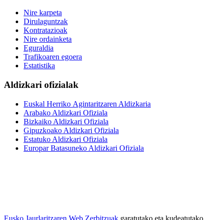
Nire karpeta
Dirulaguntzak
Kontratazioak
Nire ordainketa
Eguraldia
Trafikoaren egoera
Estatistika
Aldizkari ofizialak
Euskal Herriko Agintaritzaren Aldizkaria
Arabako Aldizkari Ofiziala
Bizkaiko Aldizkari Ofiziala
Gipuzkoako Aldizkari Ofiziala
Estatuko Aldizkari Ofiziala
Europar Batasuneko Aldizkari Ofiziala
Eusko Jaurlaritzaren Web Zerbitzuak
garatutako eta kudeatutako