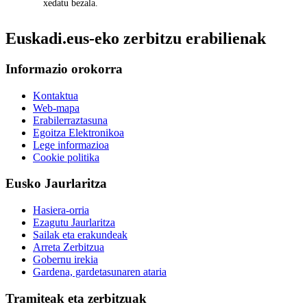
xedatu bezala.
Euskadi.eus-eko zerbitzu erabilienak
Informazio orokorra
Kontaktua
Web-mapa
Erabilerraztasuna
Egoitza Elektronikoa
Lege informazioa
Cookie politika
Eusko Jaurlaritza
Hasiera-orria
Ezagutu Jaurlaritza
Sailak eta erakundeak
Arreta Zerbitzua
Gobernu irekia
Gardena, gardetasunaren ataria
Tramiteak eta zerbitzuak