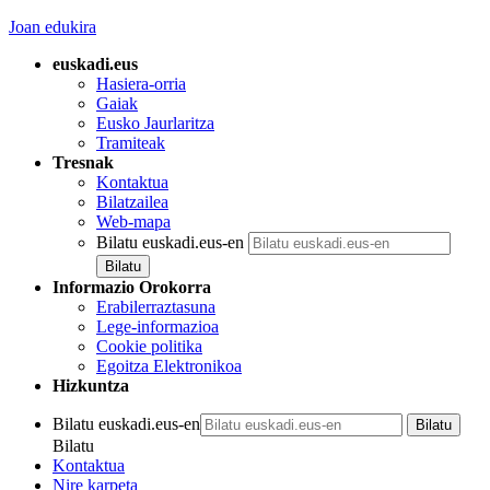
Joan edukira
euskadi.eus
Hasiera-orria
Gaiak
Eusko Jaurlaritza
Tramiteak
Tresnak
Kontaktua
Bilatzailea
Web-mapa
Bilatu euskadi.eus-en
Informazio Orokorra
Erabilerraztasuna
Lege-informazioa
Cookie politika
Egoitza Elektronikoa
Hizkuntza
Bilatu euskadi.eus-en
Bilatu
Kontaktua
Nire karpeta