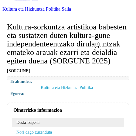
Kultura eta Hizkuntza Politika Saila
Kultura-sorkuntza artistikoa babesten
eta sustatzen duten kultura-gune
independenteentzako dirulaguntzak
emateko arauak ezarri eta deialdia
egiten duena (SORGUNE 2025)
[SORGUNE]
Erakundea:
Kultura eta Hizkuntza Politika
Egoera:
Oinarrizko informazioa
Deskribapena
Nori dago zuzenduta