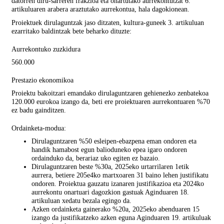
datorren diru-sarreren frakzioa eta onartutako aurrekontutzat 6.
artikuluaren arabera araztutako aurrekontua, hala dagokionean.
Proiektuek dirulaguntzak jaso ditzaten, kultura-guneek 3. artikuluan
ezarritako baldintzak bete beharko dituzte:
Aurrekontuko zuzkidura
560.000
Prestazio ekonomikoa
Proiektu bakoitzari emandako dirulaguntzaren gehienezko zenbatekoa
120.000 eurokoa izango da, beti ere proiektuaren aurrekontuaren %70
ez badu gainditzen.
Ordainketa-modua:
Dirulaguntzaren %50 esleipen-ebazpena eman ondoren eta
handik hamabost egun balioduneko epea igaro ondoren
ordainduko da, berariaz uko egiten ez bazaio.
Dirulaguntzaren beste %30a, 2025eko urtarrilaren 1etik
aurrera, betiere 205e4ko martxoaren 31 baino lehen justifikatu
ondoren. Proiektua gauzatu izanaren justifikazioa eta 2024ko
aurrekontu onartuari dagozkion gastuak Aginduaren 18.
artikuluan xedatu bezala egingo da.
Azken ordainketa gainerako %20a, 2025eko abenduaren 15
izango da justifikatzeko azken eguna Aginduaren 19. artikuluak