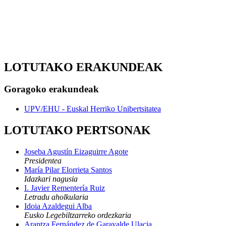
LOTUTAKO ERAKUNDEAK
Goragoko erakundeak
UPV/EHU - Euskal Herriko Unibertsitatea
LOTUTAKO PERTSONAK
Joseba Agustín Eizaguirre Agote
Presidentea
María Pilar Elorrieta Santos
Idazkari nagusia
I. Javier Rementería Ruiz
Letradu aholkularia
Idoia Azaldegui Alba
Eusko Legebiltzarreko ordezkaria
Arantza Fernández de Garayalde Ulacia