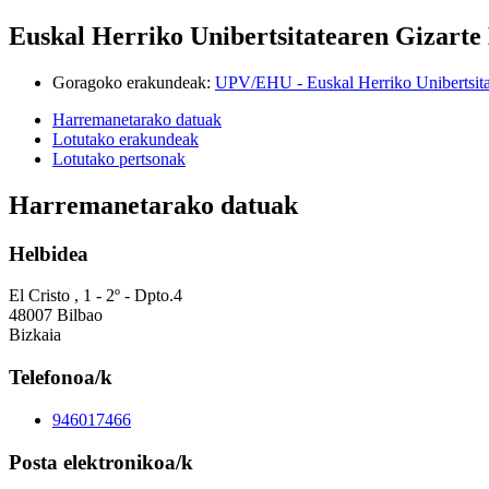
Euskal Herriko Unibertsitatearen Gizarte
Goragoko erakundeak
:
UPV/EHU - Euskal Herriko Unibertsita
Harremanetarako datuak
Lotutako erakundeak
Lotutako pertsonak
Harremanetarako datuak
Helbidea
El Cristo , 1 - 2º - Dpto.4
48007 Bilbao
Bizkaia
Telefonoa/k
946017466
Posta elektronikoa/k