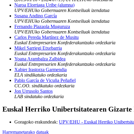
Naroa Elorriaga Uribe (alumna)
UPV/EHUko Gobernuaren Kontseiluak izendatua
Susana Andino García
UPV/EHUko Gobernuaren Kontseiluak izendatua
Fernando Plazaola Muguruza
UPV/EHUko Gobernuaren Kontseiluak izendatua
Carlos Pereda Martínez de Musitu
Euskal Entrepresarien Konfederakuntzako ordezkaria
Mikel Sarriegi Etxebarria
Euskal Entrepresarien Konfederakuntzako ordezkaria
Yoana Arambalza Zalbidea
Euskal Entrepresarien Konfederakuntzako ordezkaria
Xabier Irastorza Garmendia
ELA sindikatuko ordezkaria
Pablo García de Vicuña Peñafiel
CC.OO. sindikatuko ordezkaria
Jon Urrusolo Santos
LAB sindatuko ordezkaria
Euskal Herriko Unibertsitatearen Gizarte
Goragoko erakundeak
:
UPV/EHU - Euskal Herriko Unibertsita
Harremanetarako datuak