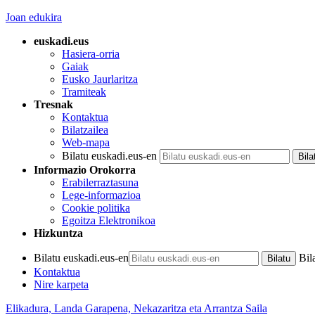
Joan edukira
euskadi.eus
Hasiera-orria
Gaiak
Eusko Jaurlaritza
Tramiteak
Tresnak
Kontaktua
Bilatzailea
Web-mapa
Bilatu euskadi.eus-en
Informazio Orokorra
Erabilerraztasuna
Lege-informazioa
Cookie politika
Egoitza Elektronikoa
Hizkuntza
Bilatu euskadi.eus-en
Bil
Kontaktua
Nire karpeta
Elikadura, Landa Garapena, Nekazaritza eta Arrantza Saila