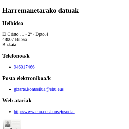
Harremanetarako datuak
Helbidea
El Cristo , 1 - 2º - Dpto.4
48007 Bilbao
Bizkaia
Telefonoa/k
946017466
Posta elektronikoa/k
gizarte.kontseilua@ehu.eus
Web atariak
http://www.ehu.eus/consejosocial