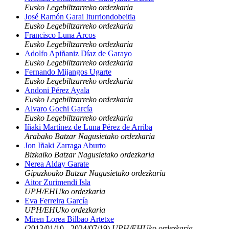
Eusko Legebiltzarreko ordezkaria
José Ramón Garai Iturriondobeitia
Eusko Legebiltzarreko ordezkaria
Francisco Luna Arcos
Eusko Legebiltzarreko ordezkaria
Adolfo Apiñaniz Díaz de Garayo
Eusko Legebiltzarreko ordezkaria
Fernando Mijangos Ugarte
Eusko Legebiltzarreko ordezkaria
Andoni Pérez Ayala
Eusko Legebiltzarreko ordezkaria
Alvaro Gochi García
Eusko Legebiltzarreko ordezkaria
Iñaki Martínez de Luna Pérez de Arriba
Arabako Batzar Nagusietako ordezkaria
Jon Iñaki Zarraga Aburto
Bizkaiko Batzar Nagusietako ordezkaria
Nerea Alday Garate
Gipuzkoako Batzar Nagusietako ordezkaria
Aitor Zurimendi Isla
UPH/EHUko ordezkaria
Eva Ferreira García
UPH/EHUko ordezkaria
Miren Lorea Bilbao Artetxe
(2013/01/10 - 2024/07/19)
UPH/EHUko ordezkaria