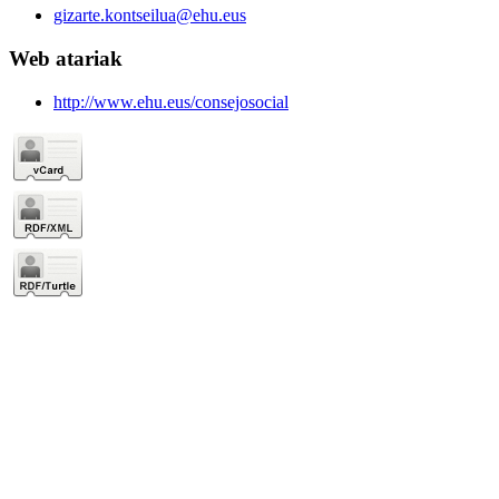
gizarte.kontseilua@ehu.eus
Web atariak
http://www.ehu.eus/consejosocial