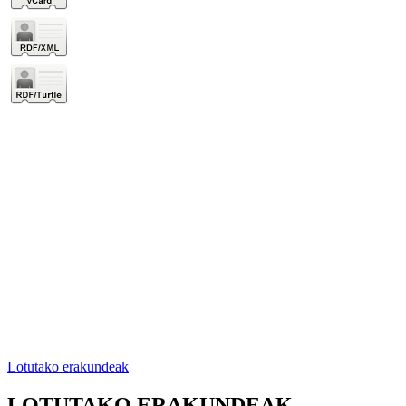
Lotutako erakundeak
LOTUTAKO ERAKUNDEAK