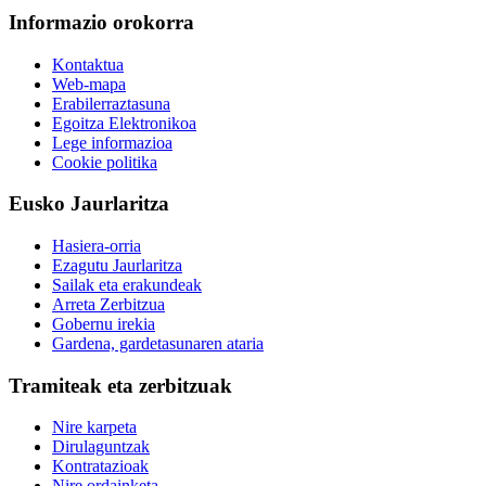
Informazio orokorra
Kontaktua
Web-mapa
Erabilerraztasuna
Egoitza Elektronikoa
Lege informazioa
Cookie politika
Eusko Jaurlaritza
Hasiera-orria
Ezagutu Jaurlaritza
Sailak eta erakundeak
Arreta Zerbitzua
Gobernu irekia
Gardena, gardetasunaren ataria
Tramiteak eta zerbitzuak
Nire karpeta
Dirulaguntzak
Kontratazioak
Nire ordainketa