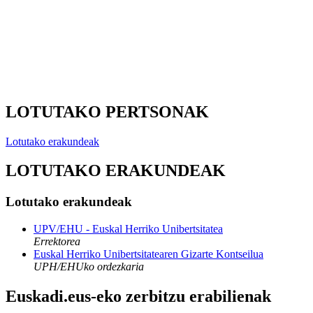
LOTUTAKO PERTSONAK
Lotutako erakundeak
LOTUTAKO ERAKUNDEAK
Lotutako erakundeak
UPV/EHU - Euskal Herriko Unibertsitatea
Errektorea
Euskal Herriko Unibertsitatearen Gizarte Kontseilua
UPH/EHUko ordezkaria
Euskadi.eus-eko zerbitzu erabilienak