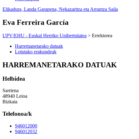
Elikadura, Landa Garapena, Nekazaritza eta Arrantza Saila
Eva Ferreira García
UPV/EHU - Euskal Herriko Unibertsitatea
> Errektorea
Harremanetarako datuak
Lotutako erakundeak
HARREMANETARAKO DATUAK
Helbidea
Sarriena
48940 Leioa
Bizkaia
Telefonoa/k
946012000
946012032