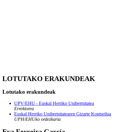
LOTUTAKO ERAKUNDEAK
Lotutako erakundeak
UPV/EHU - Euskal Herriko Unibertsitatea
Errektorea
Euskal Herriko Unibertsitatearen Gizarte Kontseilua
UPH/EHUko ordezkaria
Eva Ferreira García