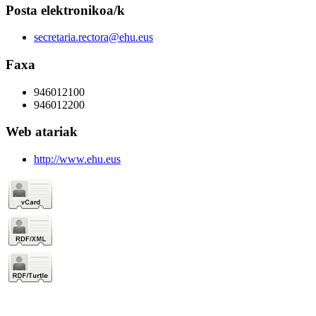
Posta elektronikoa/k
secretaria.rectora@ehu.eus
Faxa
946012100
946012200
Web atariak
http://www.ehu.eus