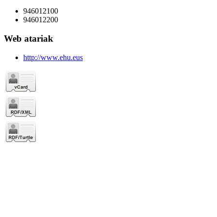
946012100
946012200
Web atariak
http://www.ehu.eus