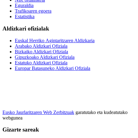
Eguraldia
Trafikoaren egoera
Estatistika
Aldizkari ofizialak
Euskal Herriko Agintaritzaren Aldizkaria
Arabako Aldizkari Ofiziala
Bizkaiko Aldizkari Ofiziala
Gipuzkoako Aldizkari Ofiziala
Estatuko Aldizkari Ofiziala
Europar Batasuneko Aldizkari Ofiziala
Eusko Jaurlaritzaren Web Zerbitzuak
garatutako eta kudeatutako
webgunea
Gizarte sareak