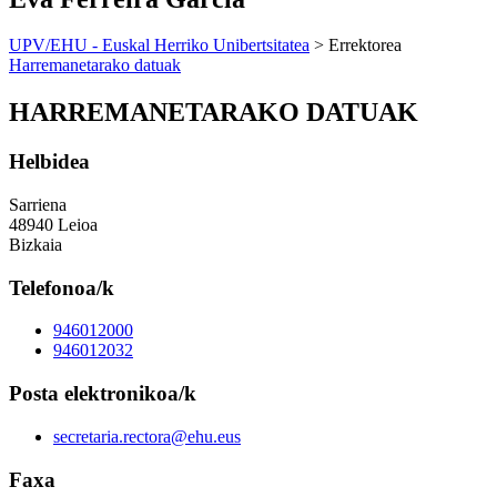
UPV/EHU - Euskal Herriko Unibertsitatea
> Errektorea
Harremanetarako datuak
HARREMANETARAKO DATUAK
Helbidea
Sarriena
48940 Leioa
Bizkaia
Telefonoa/k
946012000
946012032
Posta elektronikoa/k
secretaria.rectora@ehu.eus
Faxa