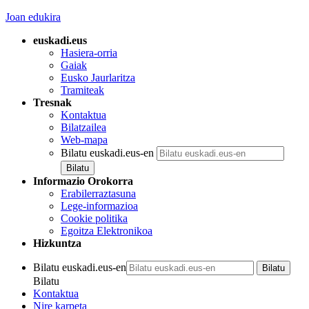
Joan edukira
euskadi.eus
Hasiera-orria
Gaiak
Eusko Jaurlaritza
Tramiteak
Tresnak
Kontaktua
Bilatzailea
Web-mapa
Bilatu euskadi.eus-en
Informazio Orokorra
Erabilerraztasuna
Lege-informazioa
Cookie politika
Egoitza Elektronikoa
Hizkuntza
Bilatu euskadi.eus-en
Bilatu
Kontaktua
Nire karpeta