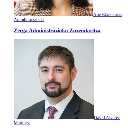
Ane Etxenausia
Aramburuzabala
Zerga Administrazioko Zuzendaritza
David Alvarez
Martinez