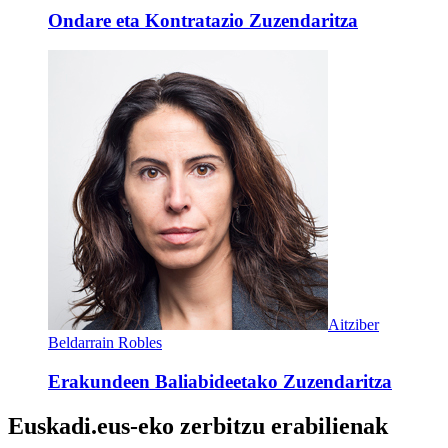
Ondare eta Kontratazio Zuzendaritza
Aitziber
Beldarrain Robles
Erakundeen Baliabideetako Zuzendaritza
Euskadi.eus-eko zerbitzu erabilienak