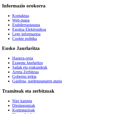
Informazio orokorra
Kontaktua
Web-mapa
Erabilerraztasuna
Egoitza Elektronikoa
Lege informazioa
Cookie politika
Eusko Jaurlaritza
Hasiera-orria
Ezagutu Jaurlaritza
Sailak eta erakundeak
Arreta Zerbitzua
Gobernu irekia
Gardena, gardetasunaren ataria
Tramiteak eta zerbitzuak
Nire karpeta
Dirulaguntzak
Kontratazioak