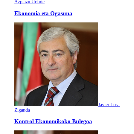
Azpiazu Uriarte
Ekonomia eta Ogasuna
Javier Losa
Ziganda
Kontrol Ekonomikoko Bulegoa