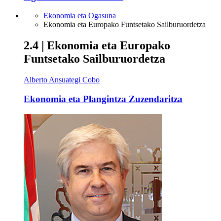
Ekonomia eta Ogasuna
Ekonomia eta Europako Funtsetako Sailburuordetza
2.4 | Ekonomia eta Europako
Funtsetako Sailburuordetza
Alberto Ansuategi Cobo
Ekonomia eta Plangintza Zuzendaritza