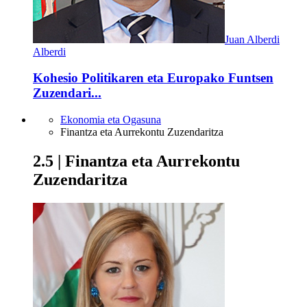
Juan Alberdi
Alberdi
Kohesio Politikaren eta Europako Funtsen
Zuzendari...
Ekonomia eta Ogasuna
Finantza eta Aurrekontu Zuzendaritza
2.5 | Finantza eta Aurrekontu
Zuzendaritza