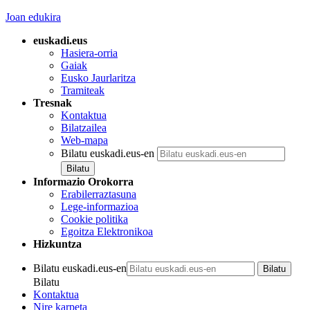
Joan edukira
euskadi.eus
Hasiera-orria
Gaiak
Eusko Jaurlaritza
Tramiteak
Tresnak
Kontaktua
Bilatzailea
Web-mapa
Bilatu euskadi.eus-en
Informazio Orokorra
Erabilerraztasuna
Lege-informazioa
Cookie politika
Egoitza Elektronikoa
Hizkuntza
Bilatu euskadi.eus-en
Bilatu
Kontaktua
Nire karpeta