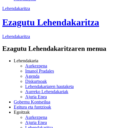
Lehendakaritza
Ezagutu Lehendakaritza
Lehendakaritza
Ezagutu Lehendakaritzaren menua
Lehendakaria
Aurkezpena
Imanol Pradales
Agenda
Diskurtsoak
Lehendakariaren hautaketa
Aurreko Lehendakariak
Ajuria Enea
Gobernu Kontseilua
Egitura eta funtzioak
Egoitzak
Aurkezpena
Ajuria Enea
Lehendakaritza