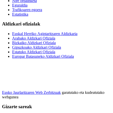
Nire ordainketa
Eguraldia
Trafikoaren egoera
Estatistika
Aldizkari ofizialak
Euskal Herriko Agintaritzaren Aldizkaria
Arabako Aldizkari Ofiziala
Bizkaiko Aldizkari Ofiziala
Gipuzkoako Aldizkari Ofiziala
Estatuko Aldizkari Ofiziala
Europar Batasuneko Aldizkari Ofiziala
Eusko Jaurlaritzaren Web Zerbitzuak
garatutako eta kudeatutako
webgunea
Gizarte sareak