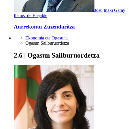
Josu Iñaki Garay
Ibañez de Elejalde
Aurrekontu Zuzendaritza
Ekonomia eta Ogasuna
Ogasun Sailburuordetza
2.6 | Ogasun Sailburuordetza