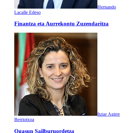
Hernando
Lacalle Edeso
Finantza eta Aurrekontu Zuzendaritza
Itziar Agirre
Berriotxoa
Ogasun Sailburuordetza