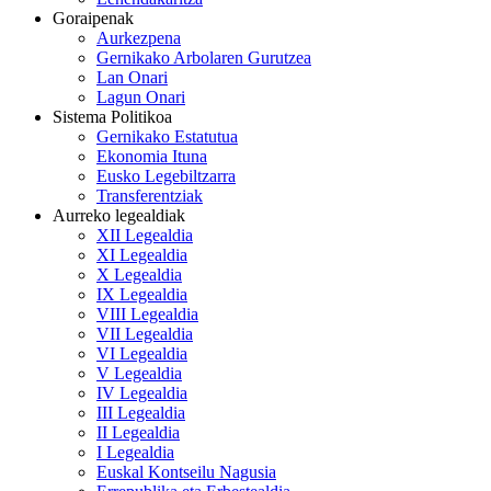
Goraipenak
Aurkezpena
Gernikako Arbolaren Gurutzea
Lan Onari
Lagun Onari
Sistema Politikoa
Gernikako Estatutua
Ekonomia Ituna
Eusko Legebiltzarra
Transferentziak
Aurreko legealdiak
XII Legealdia
XI Legealdia
X Legealdia
IX Legealdia
VIII Legealdia
VII Legealdia
VI Legealdia
V Legealdia
IV Legealdia
III Legealdia
II Legealdia
I Legealdia
Euskal Kontseilu Nagusia