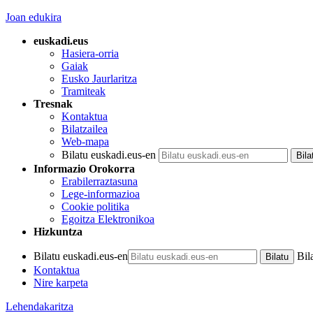
Joan edukira
euskadi.eus
Hasiera-orria
Gaiak
Eusko Jaurlaritza
Tramiteak
Tresnak
Kontaktua
Bilatzailea
Web-mapa
Bilatu euskadi.eus-en
Informazio Orokorra
Erabilerraztasuna
Lege-informazioa
Cookie politika
Egoitza Elektronikoa
Hizkuntza
Bilatu euskadi.eus-en
Bil
Kontaktua
Nire karpeta
Lehendakaritza