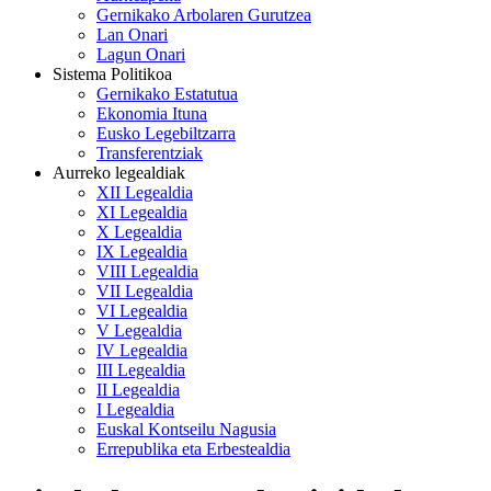
Gernikako Arbolaren Gurutzea
Lan Onari
Lagun Onari
Sistema Politikoa
Gernikako Estatutua
Ekonomia Ituna
Eusko Legebiltzarra
Transferentziak
Aurreko legealdiak
XII Legealdia
XI Legealdia
X Legealdia
IX Legealdia
VIII Legealdia
VII Legealdia
VI Legealdia
V Legealdia
IV Legealdia
III Legealdia
II Legealdia
I Legealdia
Euskal Kontseilu Nagusia
Errepublika eta Erbestealdia