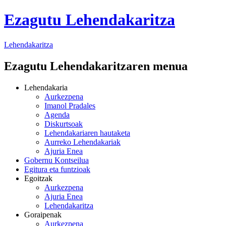
Ezagutu Lehendakaritza
Lehendakaritza
Ezagutu Lehendakaritzaren menua
Lehendakaria
Aurkezpena
Imanol Pradales
Agenda
Diskurtsoak
Lehendakariaren hautaketa
Aurreko Lehendakariak
Ajuria Enea
Gobernu Kontseilua
Egitura eta funtzioak
Egoitzak
Aurkezpena
Ajuria Enea
Lehendakaritza
Goraipenak
Aurkezpena