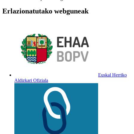
Erlazionatutako webguneak
Euskal Herriko
Aldizkari Ofiziala