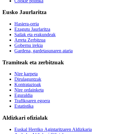
Cookie politika
Eusko Jaurlaritza
Hasiera-orria
Ezagutu Jaurlaritza
Sailak eta erakundeak
Arreta Zerbitzua
Gobernu irekia
Gardena, gardetasunaren ataria
Tramiteak eta zerbitzuak
Nire karpeta
Dirulaguntzak
Kontratazioak
Nire ordainketa
Eguraldia
Trafikoaren egoera
Estatistika
Aldizkari ofizialak
Euskal Herriko Agintaritzaren Aldizkaria