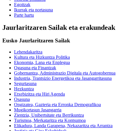
Egoitzak
Ikurrak eta nortasuna
Parte hartu
Jaurlaritzaren Sailak eta erakundeak
Eusko Jaurlaritzaren Sailak
Lehendakaritza
Kultura eta Hizkuntza Politika
Ekonomia, Lana eta Enplegua
Ogasuna eta Finantzak
Gobernantza, Administrazio Digitala eta Autogobernua
Industria, Trantsizio Energetikoa eta Jasangarritasuna
Segurtasuna
Hezkuntza
Etxebizitza eta Hiri Agenda
Osasuna
Ongizatea, Gazteria eta Erronka Demografikoa
Mugikortasun Jasangarria
Zientzia, Unibertsitate eta Berrikuntza
Turismoa, Merkataritza eta Kontsumoa
Elikadura, Landa Garapena, Nekazaritza eta Arrantza
Justizia eta Giza Eskubideak