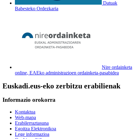
Datuak
Babesteko Ordezkaria
Nire ordainketa
online, EAEko administrazioen ordainketa-pasabidea
Euskadi.eus-eko zerbitzu erabilienak
Informazio orokorra
Kontaktua
Web-mapa
Erabilerraztasuna
Egoitza Elektronikoa
Lege informazioa