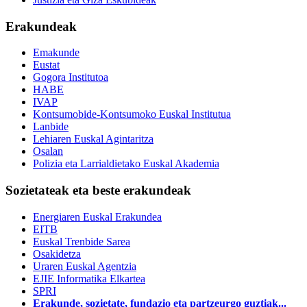
Erakundeak
Emakunde
Eustat
Gogora Institutoa
HABE
IVAP
Kontsumobide-Kontsumoko Euskal Institutua
Lanbide
Lehiaren Euskal Agintaritza
Osalan
Polizia eta Larrialdietako Euskal Akademia
Sozietateak eta beste erakundeak
Energiaren Euskal Erakundea
EITB
Euskal Trenbide Sarea
Osakidetza
Uraren Euskal Agentzia
EJIE Informatika Elkartea
SPRI
Erakunde, sozietate, fundazio eta partzeurgo guztiak...