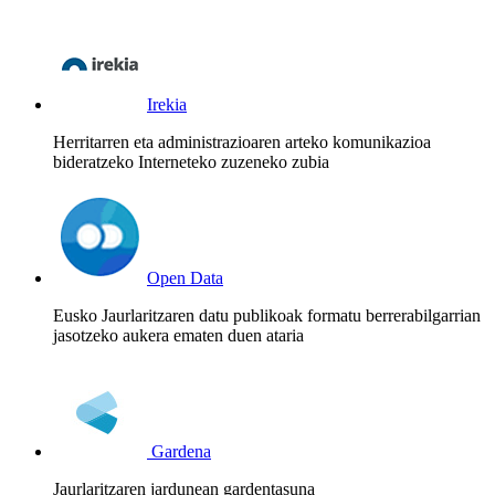
Irekia
Herritarren eta administrazioaren arteko komunikazioa
bideratzeko Interneteko zuzeneko zubia
Open Data
Eusko Jaurlaritzaren datu publikoak formatu berrerabilgarrian
jasotzeko aukera ematen duen ataria
Gardena
Jaurlaritzaren jardunean gardentasuna