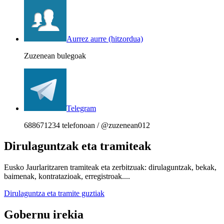
Aurrez aurre (hitzordua)
Zuzenean bulegoak
Telegram
688671234 telefonoan / @zuzenean012
Dirulaguntzak eta tramiteak
Eusko Jaurlaritzaren tramiteak eta zerbitzuak: dirulaguntzak, bekak,
baimenak, kontratazioak, erregistroak....
Dirulaguntza eta tramite guztiak
Gobernu irekia