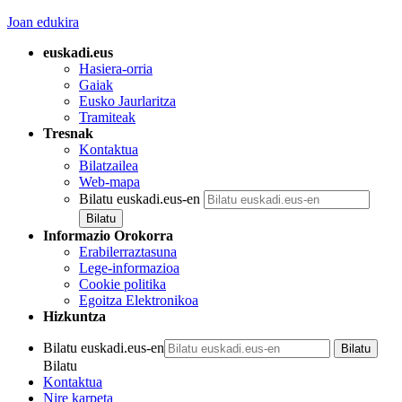
Joan edukira
euskadi.eus
Hasiera-orria
Gaiak
Eusko Jaurlaritza
Tramiteak
Tresnak
Kontaktua
Bilatzailea
Web-mapa
Bilatu euskadi.eus-en
Informazio Orokorra
Erabilerraztasuna
Lege-informazioa
Cookie politika
Egoitza Elektronikoa
Hizkuntza
Bilatu euskadi.eus-en
Bilatu
Kontaktua
Nire karpeta