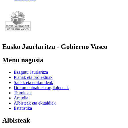
Eusko Jaurlaritza
-
Gobierno Vasco
Menu nagusia
Ezagutu Jaurlaritza
Planak eta proiektuak
Sailak eta erakundeak
Dokumentuak eta argitalpenak
Tramiteak
Araudia
Albisteak eta ekitaldiak
Estatistika
Albisteak