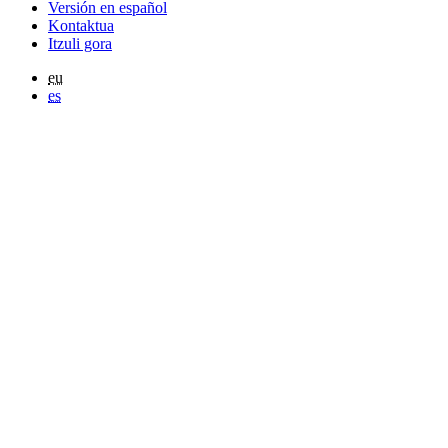
Versión en español
Kontaktua
Itzuli gora
eu
es