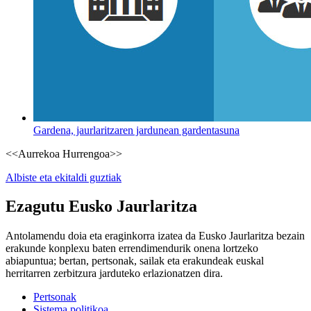
Gardena, jaurlaritzaren jardunean gardentasuna
<<Aurrekoa
Hurrengoa>>
Albiste eta ekitaldi guztiak
Ezagutu Eusko Jaurlaritza
Antolamendu doia eta eraginkorra izatea da Eusko Jaurlaritza bezain
erakunde konplexu baten errendimendurik onena lortzeko
abiapuntua; bertan, pertsonak, sailak eta erakundeak euskal
herritarren zerbitzura jarduteko erlazionatzen dira.
Pertsonak
Sistema politikoa