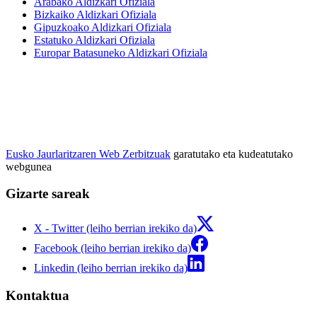
Arabako Aldizkari Ofiziala
Bizkaiko Aldizkari Ofiziala
Gipuzkoako Aldizkari Ofiziala
Estatuko Aldizkari Ofiziala
Europar Batasuneko Aldizkari Ofiziala
Eusko Jaurlaritzaren Web Zerbitzuak
garatutako eta kudeatutako
webgunea
Gizarte sareak
X - Twitter (leiho berrian irekiko da)
Facebook (leiho berrian irekiko da)
Linkedin (leiho berrian irekiko da)
Kontaktua