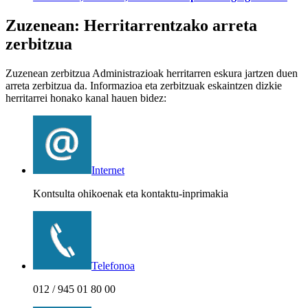
Zuzenean: Herritarrentzako arreta
zerbitzua
Zuzenean zerbitzua Administrazioak herritarren eskura jartzen duen
arreta zerbitzua da. Informazioa eta zerbitzuak eskaintzen dizkie
herritarrei honako kanal hauen bidez:
Internet
Kontsulta ohikoenak eta kontaktu-inprimakia
Telefonoa
012 / 945 01 80 00