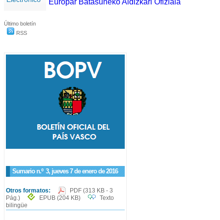
Europar Batasuneko Aldizkari Ofiziala
Último boletín
RSS
Sumario n.º
3
, jueves 7 de enero de 2016
Otros formatos:
PDF
(313 KB - 3
Pág.)
EPUB
(204 KB)
Texto
bilingüe