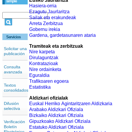
Eusko Jaurlaritza
simple
Hasiera-orria
Ezagutu Jaurlaritza
Sailak eta erakundeak
Arreta Zerbitzua
Gobernu irekia
Gardena, gardetasunaren ataria
Servicios
Tramiteak eta zerbitzuak
Solicitar una
Nire karpeta
publicación
Dirulaguntzak
Kontratazioak
Consulta
Nire ordainketa
avanzada
Eguraldia
Trafikoaren egoera
Textos
Estatistika
consolidados
Aldizkari ofizialak
Difusión
Euskal Herriko Agintaritzaren Aldizkaria
selectiva
Arabako Aldizkari Ofiziala
Bizkaiko Aldizkari Ofiziala
Gipuzkoako Aldizkari Ofiziala
Verificación
Boletín
Estatuko Aldizkari Ofiziala
Electrónico