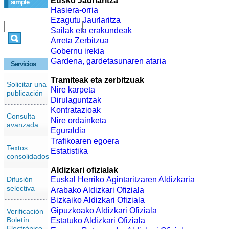
Eusko Jaurlaritza
simple
Hasiera-orria
Ezagutu Jaurlaritza
Sailak eta erakundeak
Arreta Zerbitzua
Gobernu irekia
Gardena, gardetasunaren ataria
Servicios
Tramiteak eta zerbitzuak
Solicitar una
Nire karpeta
publicación
Dirulaguntzak
Kontratazioak
Consulta
Nire ordainketa
avanzada
Eguraldia
Trafikoaren egoera
Textos
Estatistika
consolidados
Aldizkari ofizialak
Difusión
Euskal Herriko Agintaritzaren Aldizkaria
selectiva
Arabako Aldizkari Ofiziala
Bizkaiko Aldizkari Ofiziala
Gipuzkoako Aldizkari Ofiziala
Verificación
Boletín
Estatuko Aldizkari Ofiziala
Electrónico