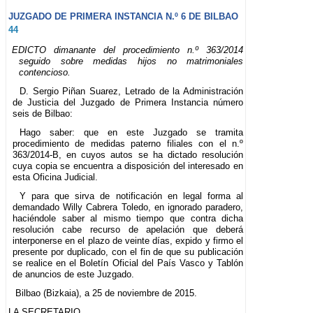
JUZGADO DE PRIMERA INSTANCIA N.º 6 DE BILBAO
44
EDICTO dimanante del procedimiento n.º 363/2014
seguido sobre medidas hijos no matrimoniales
contencioso.
D. Sergio Piñan Suarez, Letrado de la Administración
de Justicia del Juzgado de Primera Instancia número
seis de Bilbao:
Hago saber: que en este Juzgado se tramita
procedimiento de medidas paterno filiales con el n.º
363/2014-B, en cuyos autos se ha dictado resolución
cuya copia se encuentra a disposición del interesado en
esta Oficina Judicial.
Y para que sirva de notificación en legal forma al
demandado Willy Cabrera Toledo, en ignorado paradero,
haciéndole saber al mismo tiempo que contra dicha
resolución cabe recurso de apelación que deberá
interponerse en el plazo de veinte días, expido y firmo el
presente por duplicado, con el fin de que su publicación
se realice en el Boletín Oficial del País Vasco y Tablón
de anuncios de este Juzgado.
Bilbao (Bizkaia), a 25 de noviembre de 2015.
LA SECRETARIO.