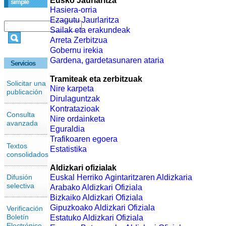
Eusko Jaurlaritza
simple
Hasiera-orria
Ezagutu Jaurlaritza
Sailak eta erakundeak
Arreta Zerbitzua
Gobernu irekia
Gardena, gardetasunaren ataria
Servicios
Tramiteak eta zerbitzuak
Solicitar una
Nire karpeta
publicación
Dirulaguntzak
Kontratazioak
Consulta
Nire ordainketa
avanzada
Eguraldia
Trafikoaren egoera
Textos
Estatistika
consolidados
Aldizkari ofizialak
Difusión
Euskal Herriko Agintaritzaren Aldizkaria
selectiva
Arabako Aldizkari Ofiziala
Bizkaiko Aldizkari Ofiziala
Gipuzkoako Aldizkari Ofiziala
Verificación
Boletín
Estatuko Aldizkari Ofiziala
Electrónico