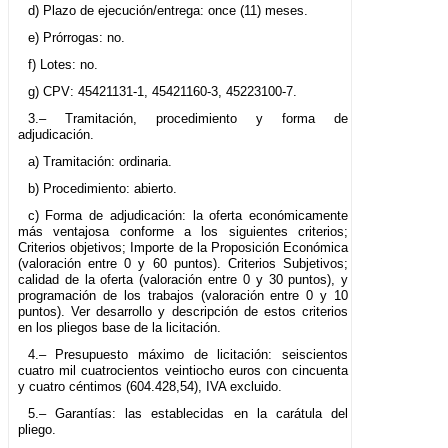
d) Plazo de ejecución/entrega: once (11) meses.
e) Prórrogas: no.
f) Lotes: no.
g) CPV: 45421131-1, 45421160-3, 45223100-7.
3.– Tramitación, procedimiento y forma de
adjudicación.
a) Tramitación: ordinaria.
b) Procedimiento: abierto.
c) Forma de adjudicación: la oferta económicamente
más ventajosa conforme a los siguientes criterios;
Criterios objetivos; Importe de la Proposición Económica
(valoración entre 0 y 60 puntos). Criterios Subjetivos;
calidad de la oferta (valoración entre 0 y 30 puntos), y
programación de los trabajos (valoración entre 0 y 10
puntos). Ver desarrollo y descripción de estos criterios
en los pliegos base de la licitación.
4.– Presupuesto máximo de licitación: seiscientos
cuatro mil cuatrocientos veintiocho euros con cincuenta
y cuatro céntimos (604.428,54), IVA excluido.
5.– Garantías: las establecidas en la carátula del
pliego.