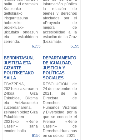
baita «Lezamako
información pública
Kurtzeako
la relación de
geltokirako
bienes y derechos
irisgarritasuna
afectados por el
hobetzeko
«Proyecto de
proiektuak»
mejora de
ukitutako ondasun
accesibilidad a la
eta eskubideen
estación de La Cruz
zerrenda.
(Lezama)».
6155
6155
BERDINTASUN,
DEPARTAMENTO
JUSTIZIA ETA
DE IGUALDAD,
GIZARTE
JUSTICIA Y
POLITIKETAKO
POLÍTICAS
SAILA
SOCIALES
EBAZPENA,
RESOLUCIÓN de
2021eko azaroaren
24 de noviembre de
24koa, Giza
2021, de la
Eskubide, Biktima
Directora de
eta Aniztasuneko
Derechos
zuzendariarena,
Humanos, Víctimas
zeinaren bidez Giza
y Diversidad, por la
Eskubideen
que se concede el
2021eko «René
Premio «René
Cassin» saria
Cassin» de
ematen baita.
Derechos Humanos
6156
en su edición 2021.