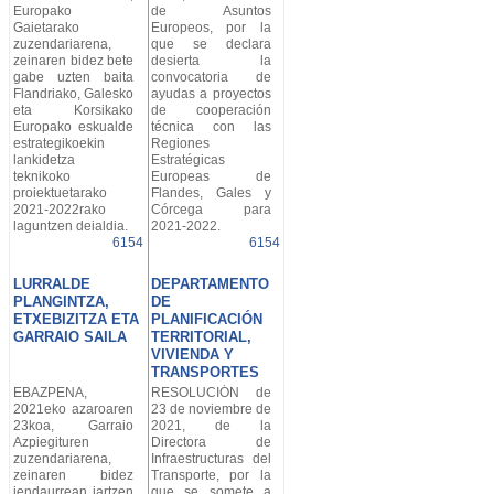
Europako
de Asuntos
Gaietarako
Europeos, por la
zuzendariarena,
que se declara
zeinaren bidez bete
desierta la
gabe uzten baita
convocatoria de
Flandriako, Galesko
ayudas a proyectos
eta Korsikako
de cooperación
Europako eskualde
técnica con las
estrategikoekin
Regiones
lankidetza
Estratégicas
teknikoko
Europeas de
proiektuetarako
Flandes, Gales y
2021-2022rako
Córcega para
laguntzen deialdia.
2021-2022.
6154
6154
LURRALDE
DEPARTAMENTO
PLANGINTZA,
DE
ETXEBIZITZA ETA
PLANIFICACIÓN
GARRAIO SAILA
TERRITORIAL,
VIVIENDA Y
TRANSPORTES
EBAZPENA,
RESOLUCIÓN de
2021eko azaroaren
23 de noviembre de
23koa, Garraio
2021, de la
Azpiegituren
Directora de
zuzendariarena,
Infraestructuras del
zeinaren bidez
Transporte, por la
jendaurrean jartzen
que se somete a