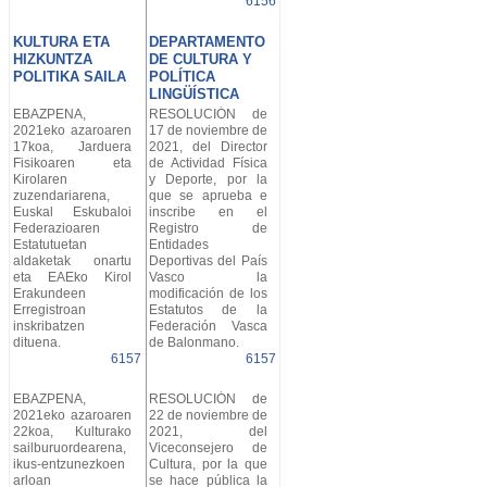
6156
KULTURA ETA
DEPARTAMENTO
HIZKUNTZA
DE CULTURA Y
POLITIKA SAILA
POLÍTICA
LINGÜÍSTICA
EBAZPENA,
RESOLUCIÓN de
2021eko azaroaren
17 de noviembre de
17koa, Jarduera
2021, del Director
Fisikoaren eta
de Actividad Física
Kirolaren
y Deporte, por la
zuzendariarena,
que se aprueba e
Euskal Eskubaloi
inscribe en el
Federazioaren
Registro de
Estatutuetan
Entidades
aldaketak onartu
Deportivas del País
eta EAEko Kirol
Vasco la
Erakundeen
modificación de los
Erregistroan
Estatutos de la
inskribatzen
Federación Vasca
dituena.
de Balonmano.
6157
6157
EBAZPENA,
RESOLUCIÓN de
2021eko azaroaren
22 de noviembre de
22koa, Kulturako
2021, del
sailburuordearena,
Viceconsejero de
ikus-entzunezkoen
Cultura, por la que
arloan
se hace pública la