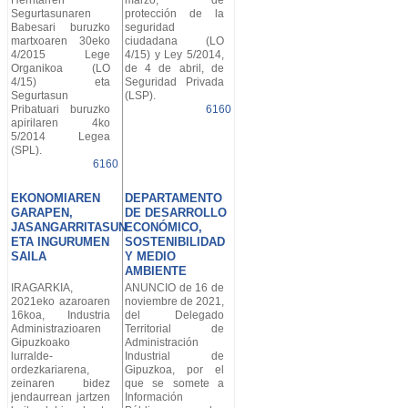
Segurtasunaren
protección de la
Babesari buruzko
seguridad
martxoaren 30eko
ciudadana (LO
4/2015 Lege
4/15) y Ley 5/2014,
Organikoa (LO
de 4 de abril, de
4/15) eta
Seguridad Privada
Segurtasun
(LSP).
Pribatuari buruzko
6160
apirilaren 4ko
5/2014 Legea
(SPL).
6160
EKONOMIAREN
DEPARTAMENTO
GARAPEN,
DE DESARROLLO
JASANGARRITASUN
ECONÓMICO,
ETA INGURUMEN
SOSTENIBILIDAD
SAILA
Y MEDIO
AMBIENTE
IRAGARKIA,
ANUNCIO de 16 de
2021eko azaroaren
noviembre de 2021,
16koa, Industria
del Delegado
Administrazioaren
Territorial de
Gipuzkoako
Administración
lurralde-
Industrial de
ordezkariarena,
Gipuzkoa, por el
zeinaren bidez
que se somete a
jendaurrean jartzen
Información