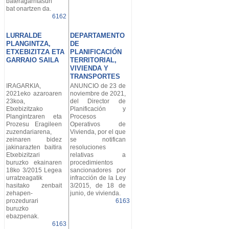
bateragarritasun
bat onartzen da.
6162
LURRALDE
DEPARTAMENTO
PLANGINTZA,
DE
ETXEBIZITZA ETA
PLANIFICACIÓN
GARRAIO SAILA
TERRITORIAL,
VIVIENDA Y
TRANSPORTES
IRAGARKIA,
ANUNCIO de 23 de
2021eko azaroaren
noviembre de 2021,
23koa,
del Director de
Etxebizitzako
Planificación y
Plangintzaren eta
Procesos
Prozesu Eragileen
Operativos de
zuzendariarena,
Vivienda, por el que
zeinaren bidez
se notifican
jakinarazten baitira
resoluciones
Etxebizitzari
relativas a
buruzko ekainaren
procedimientos
18ko 3/2015 Legea
sancionadores por
urratzeagatik
infracción de la Ley
hasitako zenbait
3/2015, de 18 de
zehapen-
junio, de vivienda.
prozedurari
6163
buruzko
ebazpenak.
6163