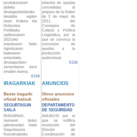
produkzioaren
relación de ayudas
aldeko
concedidas al
dirulaguntzetarako
amparo de la Orden
deialdia egiten
de 5 de mayo de
duen Kultura eta
2021, del
Hizkuntza
Consejero de
Politikako
Cultura y Política
sailburuaren
Lingüística, por la
2021eko
que se convoca la
maiatzaren 5eko
concesión de
Aginduaren
ayudas a la
babesean
producción
emandako
audiovisual.
dirulaguntzen
6158
zerrendaren berri
ematen duena.
6158
IRAGARKIAK
ANUNCIOS
Beste iragarki
Otros anuncios
ofizial batzuk
oficiales
SEGURTASUN
DEPARTAMENTO
SAILA
DE SEGURIDAD
IRAGARKIA,
ANUNCIO por el
zeinaren bidez
que se notifica
jakinarazten baita
resolución del
Segurtasuna
Director de
Koordinatzeko
Coordinación de