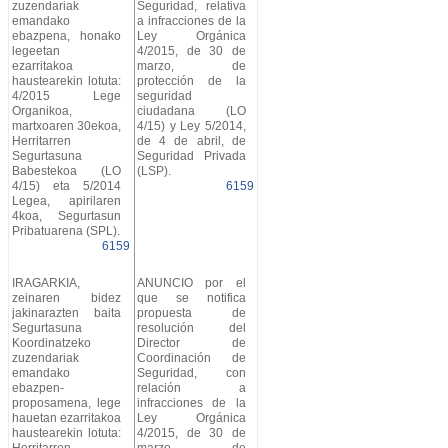
zuzendariak
Seguridad, relativa
emandako
a infracciones de la
ebazpena, honako
Ley Orgánica
legeetan
4/2015, de 30 de
ezarritakoa
marzo, de
haustearekin lotuta:
protección de la
4/2015 Lege
seguridad
Organikoa,
ciudadana (LO
martxoaren 30ekoa,
4/15) y Ley 5/2014,
Herritarren
de 4 de abril, de
Segurtasuna
Seguridad Privada
Babestekoa (LO
(LSP).
4/15) eta 5/2014
6159
Legea, apirilaren
4koa, Segurtasun
Pribatuarena (SPL).
6159
IRAGARKIA,
ANUNCIO por el
zeinaren bidez
que se notifica
jakinarazten baita
propuesta de
Segurtasuna
resolución del
Koordinatzeko
Director de
zuzendariak
Coordinación de
emandako
Seguridad, con
ebazpen-
relación a
proposamena, lege
infracciones de la
hauetan ezarritakoa
Ley Orgánica
haustearekin lotuta:
4/2015, de 30 de
Herritarren
marzo, de