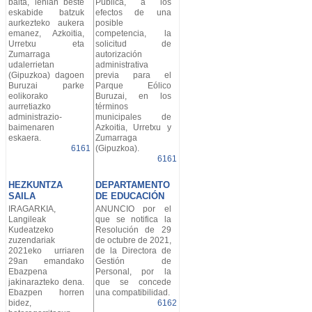
baita, lehian beste
Pública, a los
eskabide batzuk
efectos de una
aurkezteko aukera
posible
emanez, Azkoitia,
competencia, la
Urretxu eta
solicitud de
Zumarraga
autorización
udalerrietan
administrativa
(Gipuzkoa) dagoen
previa para el
Buruzai parke
Parque Eólico
eolikorako
Buruzai, en los
aurretiazko
términos
administrazio-
municipales de
baimenaren
Azkoitia, Urretxu y
eskaera.
Zumarraga
6161
(Gipuzkoa).
6161
HEZKUNTZA
DEPARTAMENTO
SAILA
DE EDUCACIÓN
IRAGARKIA,
ANUNCIO por el
Langileak
que se notifica la
Kudeatzeko
Resolución de 29
zuzendariak
de octubre de 2021,
2021eko urriaren
de la Directora de
29an emandako
Gestión de
Ebazpena
Personal, por la
jakinarazteko dena.
que se concede
Ebazpen horren
una compatibilidad.
bidez,
6162