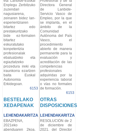
eta Lanbide-Euskal
Profesional y de la
Enplegu Zerbitzuko
Directora General
zuzendari
de Lanbide-
nagusiarena,
Servicio Vasco de
zeinaren bidez lan-
Empleo, por la que
esperientziaren
se implanta, en el
bitartez edo
ámbito de la
prestakuntzako
Comunidad
bide ez-formalen
Autónoma del País
bitartez
Vasco, el
eskuratutako
procedimiento
konpetentzia
abierto de manera
profesionalak
permanente para la
ebaluatzeko eta
evaluación y
egiaztatzeko
acreditación de las
prozedura ireki eta
competencias
iraunkorra ezartzen
profesionales
baita Euskal
adquiridas por la
Autonomia
experiencia laboral
Erkidegoan.
o vías no formales
6153
de formación.
6153
BESTELAKO
OTRAS
XEDAPENAK
DISPOSICIONES
LEHENDAKARITZA
LEHENDAKARITZA
EBAZPENA,
RESOLUCIÓN de 2
2021eko
de diciembre de
abenduaren 2koa,
2021, del Director