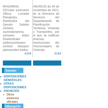
IRAGARKIA,
ANUNCIO de 29 de
2021eko azaroaren
noviembre de 2021,
29koa, Lurralde
de la Directora de
Plangintza,
Servicios del
Etxebizitza eta
Departamento de
Garraio Saileko
Planificación
Zerbitzu
Territorial, Vivienda
zuzendariarena,
y Transportes, por
zeinaren bidez
el que se notifican
Etxebizitzako
diversas
sailburuordearen
resoluciones del
zenbait ebazpen
Viceconsejero de
jakinarazten baitira.
Vivienda.
6164
6164
Sumario
DISPOSICIONES
GENERALES
OTRAS
DISPOSICIONES
ANUNCIOS
Otros
anuncios
oficiales
Información