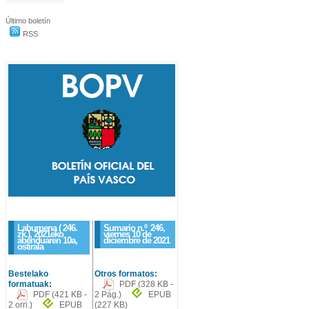
Último boletín
RSS
Laburpena ( 246.
Sumario n.º
246
,
zk.), 2021eko
viernes 10 de
abenduaren 10a,
diciembre de 2021
ostirala
Bestelako
Otros formatos:
formatuak:
PDF
(328 KB -
PDF
(421 KB -
2 Pág.)
EPUB
2 orri.)
EPUB
(227 KB)