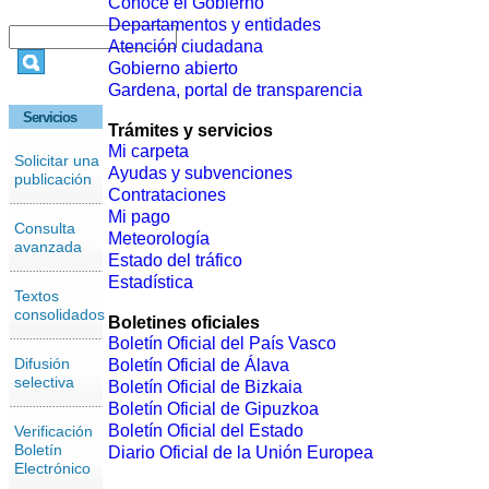
Conoce el Gobierno
Departamentos y entidades
Atención ciudadana
Gobierno abierto
Gardena, portal de transparencia
Servicios
Trámites y servicios
Mi carpeta
Solicitar una
Ayudas y subvenciones
publicación
Contrataciones
Mi pago
Consulta
Meteorología
avanzada
Estado del tráfico
Estadística
Textos
consolidados
Boletines oficiales
Boletín Oficial del País Vasco
Difusión
Boletín Oficial de Álava
selectiva
Boletín Oficial de Bizkaia
Boletín Oficial de Gipuzkoa
Boletín Oficial del Estado
Verificación
Boletín
Diario Oficial de la Unión Europea
Electrónico