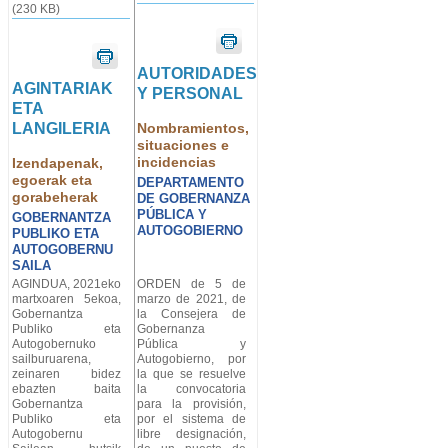
(230 KB)
AUTORIDADES
AGINTARIAK
Y PERSONAL
ETA
LANGILERIA
Nombramientos,
situaciones e
incidencias
Izendapenak,
egoerak eta
DEPARTAMENTO
gorabeherak
DE GOBERNANZA
PÚBLICA Y
GOBERNANTZA
AUTOGOBIERNO
PUBLIKO ETA
AUTOGOBERNU
SAILA
AGINDUA, 2021eko
ORDEN de 5 de
martxoaren 5ekoa,
marzo de 2021, de
Gobernantza
la Consejera de
Publiko eta
Gobernanza
Autogobernuko
Pública y
sailburuarena,
Autogobierno, por
zeinaren bidez
la que se resuelve
ebazten baita
la convocatoria
Gobernantza
para la provisión,
Publiko eta
por el sistema de
Autogobernu
libre designación,