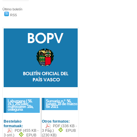
Último boletín
RSS
Laburpena ( 56.
Sumario n.º
56
,
zk.), 2021eko
jueves 18 de marzo
martxoaren 18a,
de 2021
osteguna
Bestelako
Otros formatos:
formatuak:
PDF
(336 KB -
PDF
(455 KB -
3 Pág.)
EPUB
3 orri.)
EPUB
(230 KB)