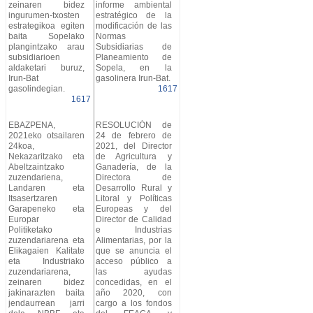
zeinaren bidez
informe ambiental
ingurumen-txosten
estratégico de la
estrategikoa egiten
modificación de las
baita Sopelako
Normas
plangintzako arau
Subsidiarias de
subsidiarioen
Planeamiento de
aldaketari buruz,
Sopela, en la
Irun-Bat
gasolinera Irun-Bat.
gasolindegian.
1617
1617
EBAZPENA,
RESOLUCIÓN de
2021eko otsailaren
24 de febrero de
24koa,
2021, del Director
Nekazaritzako eta
de Agricultura y
Abeltzaintzako
Ganadería, de la
zuzendariena,
Directora de
Landaren eta
Desarrollo Rural y
Itsasertzaren
Litoral y Políticas
Garapeneko eta
Europeas y del
Europar
Director de Calidad
Politiketako
e Industrias
zuzendariarena eta
Alimentarias, por la
Elikagaien Kalitate
que se anuncia el
eta Industriako
acceso público a
zuzendariarena,
las ayudas
zeinaren bidez
concedidas, en el
jakinarazten baita
año 2020, con
jendaurrean jarri
cargo a los fondos