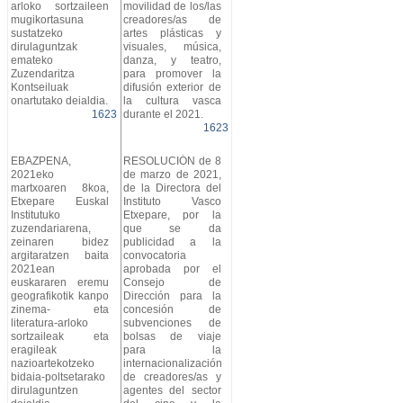
arloko sortzaileen
movilidad de los/las
mugikortasuna
creadores/as de
sustatzeko
artes plásticas y
dirulaguntzak
visuales, música,
emateko
danza, y teatro,
Zuzendaritza
para promover la
Kontseiluak
difusión exterior de
onartutako deialdia.
la cultura vasca
1623
durante el 2021.
1623
EBAZPENA,
RESOLUCIÓN de 8
2021eko
de marzo de 2021,
martxoaren 8koa,
de la Directora del
Etxepare Euskal
Instituto Vasco
Institutuko
Etxepare, por la
zuzendariarena,
que se da
zeinaren bidez
publicidad a la
argitaratzen baita
convocatoria
2021ean
aprobada por el
euskararen eremu
Consejo de
geografikotik kanpo
Dirección para la
zinema- eta
concesión de
literatura-arloko
subvenciones de
sortzaileak eta
bolsas de viaje
eragileak
para la
nazioartekotzeko
internacionalización
bidaia-poltsetarako
de creadores/as y
dirulaguntzen
agentes del sector