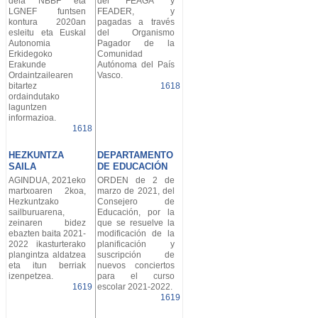
dela NBBF eta
del FEAGA y
LGNEF funtsen
FEADER, y
kontura 2020an
pagadas a través
esleitu eta Euskal
del Organismo
Autonomia
Pagador de la
Erkidegoko
Comunidad
Erakunde
Autónoma del País
Ordaintzailearen
Vasco.
bitartez
1618
ordaindutako
laguntzen
informazioa.
1618
HEZKUNTZA
DEPARTAMENTO
SAILA
DE EDUCACIÓN
AGINDUA, 2021eko
ORDEN de 2 de
martxoaren 2koa,
marzo de 2021, del
Hezkuntzako
Consejero de
sailburuarena,
Educación, por la
zeinaren bidez
que se resuelve la
ebazten baita 2021-
modificación de la
2022 ikasturterako
planificación y
plangintza aldatzea
suscripción de
eta itun berriak
nuevos conciertos
izenpetzea.
para el curso
1619
escolar 2021-2022.
1619