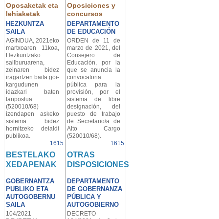
Oposaketak eta
Oposiciones y
lehiaketak
concursos
HEZKUNTZA
DEPARTAMENTO
SAILA
DE EDUCACIÓN
AGINDUA, 2021eko
ORDEN de 11 de
martxoaren 11koa,
marzo de 2021, del
Hezkuntzako
Consejero de
sailburuarena,
Educación, por la
zeinaren bidez
que se anuncia la
iragartzen baita goi-
convocatoria
kargudunen
pública para la
idazkari baten
provisión, por el
lanpostua
sistema de libre
(520010/68)
designación, del
izendapen askeko
puesto de trabajo
sistema bidez
de Secretario/a de
hornitzeko deialdi
Alto Cargo
publikoa.
(520010/68).
1615
1615
BESTELAKO
OTRAS
XEDAPENAK
DISPOSICIONES
GOBERNANTZA
DEPARTAMENTO
PUBLIKO ETA
DE GOBERNANZA
AUTOGOBERNU
PÚBLICA Y
SAILA
AUTOGOBIERNO
104/2021
DECRETO