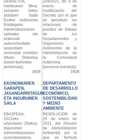
DEKRETUA,
104/2021, de 9 de
martxoaren 9koa,
marzo, de
zeinaren bidez
modificación del
aldatzen baita
Decreto por el que
Euskal Autonomia
se aprueban las
Erkidegoko
relaciones de
Administrazioaren
puestos de trabajo
sailetako eta
de los
erakunde
Departamentos y
autonomoetako
Organismos
lanpostuen
Autónomos de la
zerrendak onartzen
Administración de
dituen Dekretua
la Comunidad
(behin-behineko
Autónoma
pertsonala).
(personal eventual).
1616
1616
EKONOMIAREN
DEPARTAMENTO
GARAPEN,
DE DESARROLLO
JASANGARRITASUN
ECONÓMICO,
ETA INGURUMEN
SOSTENIBILIDAD
SAILA
Y MEDIO
AMBIENTE
EBAZPENA,
RESOLUCIÓN de
2021eko
25 de enero de
urtarrilaren 25ekoa,
2021, del Director
Ingurumen
de Administración
Administrazioaren
Ambiental, por la
zuzendariarena,
que se formula