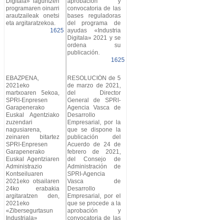
Digitala» laguntzen
aprobación y
programaren oinarri
convocatoria de las
arautzaileak onetsi
bases reguladoras
eta argitaratzekoa.
del programa de
1625
ayudas «Industria
Digitala» 2021 y se
ordena su
publicación.
1625
EBAZPENA,
RESOLUCIÓN de 5
2021eko
de marzo de 2021,
martxoaren 5ekoa,
del Director
SPRI-Enpresen
General de SPRI-
Garapenerako
Agencia Vasca de
Euskal Agentziako
Desarrollo
zuzendari
Empresarial, por la
nagusiarena,
que se dispone la
zeinaren bitartez
publicación del
SPRI-Enpresen
Acuerdo de 24 de
Garapenerako
febrero de 2021,
Euskal Agentziaren
del Consejo de
Administrazio
Administración de
Kontseiluaren
SPRI-Agencia
2021eko otsailaren
Vasca de
24ko erabakia
Desarrollo
argitaratzen den,
Empresarial, por el
2021eko
que se procede a la
«Zibersegurtasun
aprobación y
Industriala»
convocatoria de las