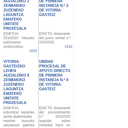
AUZIALDIKO 2
DE PRIMERA
ZENBAKIKO
INSTANCIA N.º 2
ZUZENEKO
DE VITORIA-
LAGUNTZA
GASTEIZ
EMATEKO
UNITATE
PROZESALA
EDIKTUA,
EDICTO dimanante
253/2020 hitzezko
del juicio verbal n.º
judizioaren
253/2020.
ondoriozkoa.
1632
1632
VITORIA-
UNIDAD
GASTEIZKO
PROCESAL DE
LEHEN
APOYO DIRECTO
AUZIALDIKO 8
DE PRIMERA
ZENBAKIKO
INSTANCIA N.º 8
ZUZENEKO
DE VITORIA-
LAGUNTZA
GASTEIZ
EMATEKO
UNITATE
PROZESALA
EDIKTUA,
EDICTO dimanante
ezkontzaz kanpoko
del procedimiento
seme-alabentzako
n.º 553/2020
neurriei buruzko
seguido sobre
adostasun gabeko
medidas hijos no