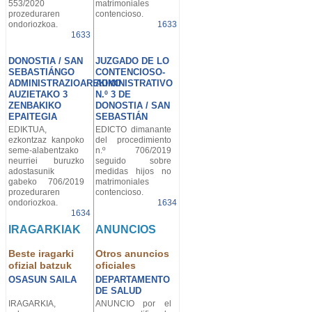
553/2020
matrimoniales
prozeduraren
contencioso.
ondoriozkoa.
1633
1633
DONOSTIA / SAN
JUZGADO DE LO
SEBASTIÁNGO
CONTENCIOSO-
ADMINISTRAZIOAREKIKO
ADMINISTRATIVO
AUZIETAKO 3
N.º 3 DE
ZENBAKIKO
DONOSTIA / SAN
EPAITEGIA
SEBASTIÁN
EDIKTUA,
EDICTO dimanante
ezkontzaz kanpoko
del procedimiento
seme-alabentzako
n.º 706/2019
neurriei buruzko
seguido sobre
adostasunik
medidas hijos no
gabeko 706/2019
matrimoniales
prozeduraren
contencioso.
ondoriozkoa.
1634
1634
IRAGARKIAK
ANUNCIOS
Beste iragarki
Otros anuncios
ofizial batzuk
oficiales
OSASUN SAILA
DEPARTAMENTO
DE SALUD
IRAGARKIA,
ANUNCIO por el