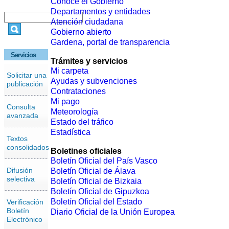
Conoce el Gobierno
Departamentos y entidades
Atención ciudadana
Gobierno abierto
Gardena, portal de transparencia
Servicios
Trámites y servicios
Mi carpeta
Solicitar una
Ayudas y subvenciones
publicación
Contrataciones
Mi pago
Consulta
Meteorología
avanzada
Estado del tráfico
Estadística
Textos
consolidados
Boletines oficiales
Boletín Oficial del País Vasco
Difusión
Boletín Oficial de Álava
selectiva
Boletín Oficial de Bizkaia
Boletín Oficial de Gipuzkoa
Boletín Oficial del Estado
Verificación
Boletín
Diario Oficial de la Unión Europea
Electrónico