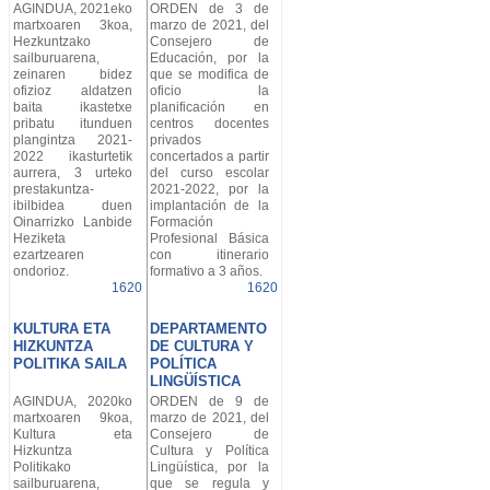
AGINDUA, 2021eko
ORDEN de 3 de
martxoaren 3koa,
marzo de 2021, del
Hezkuntzako
Consejero de
sailburuarena,
Educación, por la
zeinaren bidez
que se modifica de
ofizioz aldatzen
oficio la
baita ikastetxe
planificación en
pribatu itunduen
centros docentes
plangintza 2021-
privados
2022 ikasturtetik
concertados a partir
aurrera, 3 urteko
del curso escolar
prestakuntza-
2021-2022, por la
ibilbidea duen
implantación de la
Oinarrizko Lanbide
Formación
Heziketa
Profesional Básica
ezartzearen
con itinerario
ondorioz.
formativo a 3 años.
1620
1620
KULTURA ETA
DEPARTAMENTO
HIZKUNTZA
DE CULTURA Y
POLITIKA SAILA
POLÍTICA
LINGÜÍSTICA
AGINDUA, 2020ko
ORDEN de 9 de
martxoaren 9koa,
marzo de 2021, del
Kultura eta
Consejero de
Hizkuntza
Cultura y Política
Politikako
Lingüística, por la
sailburuarena,
que se regula y