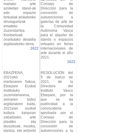
mailako arte
Consejo de
azoketan stand-ak
Dirección para la
edo espazio
concesión de
birtualak alokatzeko
subvenciones a
dirulaguntzak
galerías de arte de
emateko
la Comunidad
Zuzendaritza
Autónoma Vasca
Kontseiluak
para el alquiler de
onartutako deialdia
stands o espacios
argitaratzeko dena.
virtuales en ferias
1622
internacionales de
arte durante el año
2021.
1622
EBAZPENA,
RESOLUCIÓN del
2021eko
5 de marzo de
martxoaren 5ekoa,
2021, de la
Etxepare Euskal
Directora del
Institutuko
Instituto Vasco
zuzendariarena,
Etxepare, por la
zeinaren bidez
que se da
argitaratzen baita,
publicidad a la
2021ean euskal
convocatoria
kultura kanpoan
aprobada por el
zabaltzeko, arte
Consejo de
plastiko eta
Dirección para la
ikusizkoak, musika,
concesión de
dantza, eta antzerki
subvenciones a la