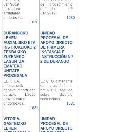
EDIKTUA,
EDICTO dimanante
614/2019
del procedimiento
prozedura
ordinario n.º
arruntaren
614/2019.
ondoriozkoa.
1630
1630
DURANGOKO
UNIDAD
LEHEN
PROCESAL DE
AUZIALDIKO ETA
APOYO DIRECTO
INSTRUKZIOKO 2
DE PRIMERA
ZENBAKIKO
INSTANCIA E
ZUZENEKO
INSTRUCCIÓN N.º
LAGUNTZA
2 DE DURANGO
EMATEKO
UNITATE
PROZESALA
EDIKTUA,
EDICTO dimanante
adostasunik
del procedimiento
gabeko dibortzioari
n.º 1/2020 seguido
buruzko 1/2020
sobre divorcio
prozeduraren
contencioso.
ondoriozkoa.
1631
1631
VITORIA-
UNIDAD
GASTEIZKO
PROCESAL DE
LEHEN
APOYO DIRECTO