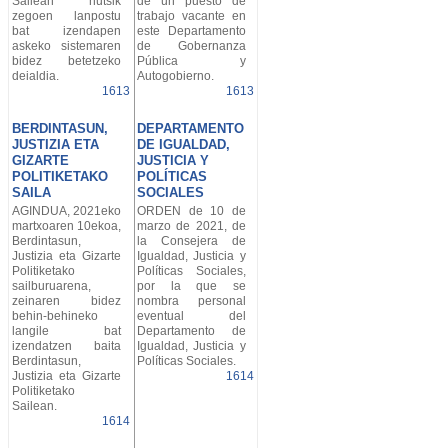
Sailean hutsik
de un puesto de
zegoen lanpostu
trabajo vacante en
bat izendapen
este Departamento
askeko sistemaren
de Gobernanza
bidez betetzeko
Pública y
deialdia.
Autogobierno.
1613
1613
BERDINTASUN,
DEPARTAMENTO
JUSTIZIA ETA
DE IGUALDAD,
GIZARTE
JUSTICIA Y
POLITIKETAKO
POLÍTICAS
SAILA
SOCIALES
AGINDUA, 2021eko
ORDEN de 10 de
martxoaren 10ekoa,
marzo de 2021, de
Berdintasun,
la Consejera de
Justizia eta Gizarte
Igualdad, Justicia y
Politiketako
Políticas Sociales,
sailburuarena,
por la que se
zeinaren bidez
nombra personal
behin-behineko
eventual del
langile bat
Departamento de
izendatzen baita
Igualdad, Justicia y
Berdintasun,
Políticas Sociales.
Justizia eta Gizarte
1614
Politiketako
Sailean.
1614