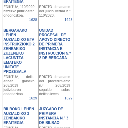
EPAITEGIA
EDIKTUA, 110/2020
EDICTO dimanante
hitzezko judizioaren
del juicio verbal n.º
ondoriozkoa.
110/2020.
1628
1628
BERGARAKO
UNIDAD
LEHEN
PROCESAL DE
AUZIALDIKO ETA
APOYO DIRECTO
INSTRUKZIOKO 2
DE PRIMERA
ZENBAKIKO
INSTANCIA E
ZUZENEKO
INSTRUCCIÓN N.º
LAGUNTZA
2 DE BERGARA
EMATEKO
UNITATE
PROZESALA
EDIKTUA, delitu
EDICTO dimanante
arinen gaineko
del procedimiento
268/2019
n.º 268/2019
judizioaren
seguido sobre
ondoriozkoa.
delitos leves.
1629
1629
BILBOKO LEHEN
JUZGADO DE
AUZIALDIKO 3
PRIMERA
ZENBAKIKO
INSTANCIA N.º 3
EPAITEGIA
DE BILBAO