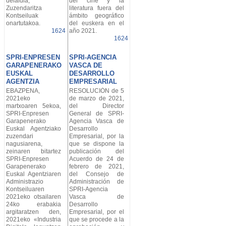
deialdia,
del cine y la
Zuzendaritza
literatura fuera del
Kontseiluak
ámbito geográfico
onartutakoa.
del euskera en el
1624
año 2021.
1624
SPRI-ENPRESEN
SPRI-AGENCIA
GARAPENERAKO
VASCA DE
EUSKAL
DESARROLLO
AGENTZIA
EMPRESARIAL
EBAZPENA,
RESOLUCIÓN de 5
2021eko
de marzo de 2021,
martxoaren 5ekoa,
del Director
SPRI-Enpresen
General de SPRI-
Garapenerako
Agencia Vasca de
Euskal Agentziako
Desarrollo
zuzendari
Empresarial, por la
nagusiarena,
que se dispone la
zeinaren bitartez
publicación del
SPRI-Enpresen
Acuerdo de 24 de
Garapenerako
febrero de 2021,
Euskal Agentziaren
del Consejo de
Administrazio
Administración de
Kontseiluaren
SPRI-Agencia
2021eko otsailaren
Vasca de
24ko erabakia
Desarrollo
argitaratzen den,
Empresarial, por el
2021eko «Industria
que se procede a la