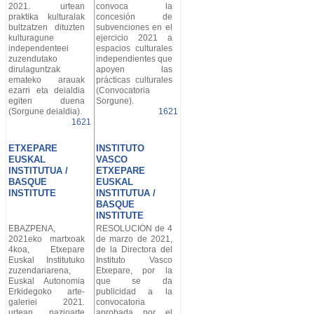
2021. urtean
convoca la
praktika kulturalak
concesión de
bultzatzen dituzten
subvenciones en el
kulturagune
ejercicio 2021 a
independenteei
espacios culturales
zuzendutako
independientes que
dirulaguntzak
apoyen las
emateko arauak
prácticas culturales
ezarri eta deialdia
(Convocatoria
egiten duena
Sorgune).
(Sorgune deialdia).
1621
1621
ETXEPARE
INSTITUTO
EUSKAL
VASCO
INSTITUTUA /
ETXEPARE
BASQUE
EUSKAL
INSTITUTE
INSTITUTUA /
BASQUE
INSTITUTE
EBAZPENA,
RESOLUCIÓN de 4
2021eko martxoak
de marzo de 2021,
4koa, Etxepare
de la Directora del
Euskal Institutuko
Instituto Vasco
zuzendariarena,
Etxepare, por la
Euskal Autonomia
que se da
Erkidegoko arte-
publicidad a la
galeriei 2021.
convocatoria
urtean nazioarte
aprobada por el