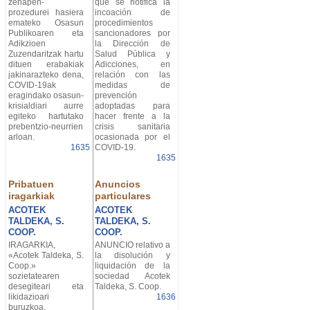
zehapen-
que se notifica la
prozedurei hasiera
incoación de
emateko Osasun
procedimientos
Publikoaren eta
sancionadores por
Adikzioen
la Dirección de
Zuzendaritzak hartu
Salud Pública y
dituen erabakiak
Adicciones, en
jakinarazteko dena,
relación con las
COVID-19ak
medidas de
eragindako osasun-
prevención
krisialdiari aurre
adoptadas para
egiteko hartutako
hacer frente a la
prebentzio-neurrien
crisis sanitaria
arloan.
ocasionada por el
1635
COVID-19.
1635
Pribatuen
Anuncios
iragarkiak
particulares
ACOTEK
ACOTEK
TALDEKA, S.
TALDEKA, S.
COOP.
COOP.
IRAGARKIA,
ANUNCIO relativo a
«Acotek Taldeka, S.
la disolución y
Coop.»
liquidación de la
sozietatearen
sociedad Acotek
desegiteari eta
Taldeka, S. Coop.
likidazioari
1636
buruzkoa.