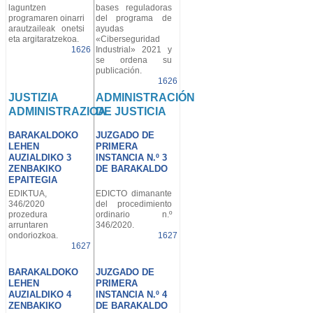
laguntzen
bases reguladoras
programaren oinarri
del programa de
arautzaileak onetsi
ayudas
eta argitaratzekoa.
«Ciberseguridad
1626
Industrial» 2021 y
se ordena su
publicación.
1626
JUSTIZIA
ADMINISTRACIÓN
ADMINISTRAZIOA
DE JUSTICIA
BARAKALDOKO
JUZGADO DE
LEHEN
PRIMERA
AUZIALDIKO 3
INSTANCIA N.º 3
ZENBAKIKO
DE BARAKALDO
EPAITEGIA
EDIKTUA,
EDICTO dimanante
346/2020
del procedimiento
prozedura
ordinario n.º
arruntaren
346/2020.
ondoriozkoa.
1627
1627
BARAKALDOKO
JUZGADO DE
LEHEN
PRIMERA
AUZIALDIKO 4
INSTANCIA N.º 4
ZENBAKIKO
DE BARAKALDO