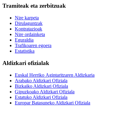
Tramiteak eta zerbitzuak
Nire karpeta
Dirulaguntzak
Kontratazioak
Nire ordainketa
Eguraldia
Trafikoaren egoera
Estatistika
Aldizkari ofizialak
Euskal Herriko Agintaritzaren Aldizkaria
Arabako Aldizkari Ofiziala
Bizkaiko Aldizkari Ofiziala
Gipuzkoako Aldizkari Ofiziala
Estatuko Aldizkari Ofiziala
Europar Batasuneko Aldizkari Ofiziala