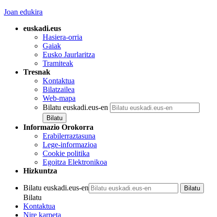
Joan edukira
euskadi.eus
Hasiera-orria
Gaiak
Eusko Jaurlaritza
Tramiteak
Tresnak
Kontaktua
Bilatzailea
Web-mapa
Bilatu euskadi.eus-en
Informazio Orokorra
Erabilerraztasuna
Lege-informazioa
Cookie politika
Egoitza Elektronikoa
Hizkuntza
Bilatu euskadi.eus-en
Bilatu
Kontaktua
Nire karpeta