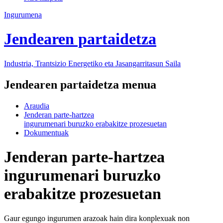
Ingurumena
Jendearen partaidetza
Industria, Trantsizio Energetiko eta Jasangarritasun Saila
Jendearen partaidetza menua
Araudia
Jenderan parte-hartzea
ingurumenari buruzko erabakitze prozesuetan
Dokumentuak
Jenderan parte-hartzea
ingurumenari buruzko
erabakitze prozesuetan
Gaur egungo ingurumen arazoak hain dira konplexuak non