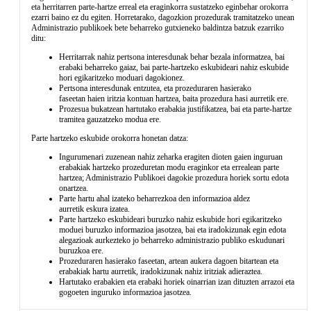
eta herritarren parte-hartze erreal eta eraginkorra sustatzeko eginbehar orokorra
ezarri baino ez du egiten. Horretarako, dagozkion prozedurak tramitatzeko unean
Administrazio publikoek bete beharreko gutxieneko baldintza batzuk ezarriko
ditu:
Herritarrak nahiz pertsona interesdunak behar bezala informatzea, bai
erabaki beharreko gaiaz, bai parte-hartzeko eskubideari nahiz eskubide
hori egikaritzeko moduari dagokionez.
Pertsona interesdunak entzutea, eta prozeduraren hasierako
faseetan haien iritzia kontuan hartzea, baita prozedura hasi aurretik ere.
Prozesua bukatzean hartutako erabakia justifikatzea, bai eta parte-hartze
tramitea gauzatzeko modua ere.
Parte hartzeko eskubide orokorra honetan datza:
Ingurumenari zuzenean nahiz zeharka eragiten dioten gaien inguruan
erabakiak hartzeko prozeduretan modu eraginkor eta errealean parte
hartzea; Administrazio Publikoei dagokie prozedura horiek sortu edota
onartzea.
Parte hartu ahal izateko beharrezkoa den informazioa aldez
aurretik eskura izatea.
Parte hartzeko eskubideari buruzko nahiz eskubide hori egikaritzeko
moduei buruzko informazioa jasotzea, bai eta iradokizunak egin edota
alegazioak aurkezteko jo beharreko administrazio publiko eskudunari
buruzkoa ere.
Prozeduraren hasierako faseetan, artean aukera dagoen bitartean eta
erabakiak hartu aurretik, iradokizunak nahiz iritziak adieraztea.
Hartutako erabakien eta erabaki horiek oinarrian izan dituzten arrazoi eta
gogoeten inguruko informazioa jasotzea.