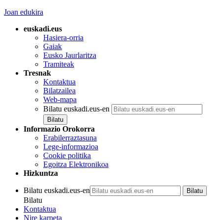
Joan edukira
euskadi.eus
Hasiera-orria
Gaiak
Eusko Jaurlaritza
Tramiteak
Tresnak
Kontaktua
Bilatzailea
Web-mapa
Bilatu euskadi.eus-en
Informazio Orokorra
Erabilerraztasuna
Lege-informazioa
Cookie politika
Egoitza Elektronikoa
Hizkuntza
Bilatu euskadi.eus-en
Bilatu
Kontaktua
Nire karpeta