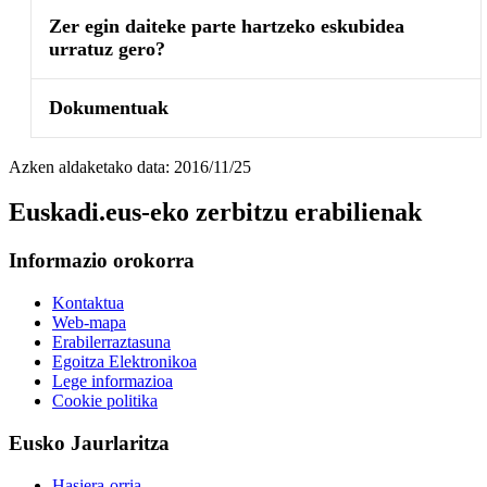
Zer egin daiteke parte hartzeko eskubidea
urratuz gero?
Dokumentuak
Azken aldaketako data: 2016/11/25
Euskadi.eus-eko zerbitzu erabilienak
Informazio orokorra
Kontaktua
Web-mapa
Erabilerraztasuna
Egoitza Elektronikoa
Lege informazioa
Cookie politika
Eusko Jaurlaritza
Hasiera-orria