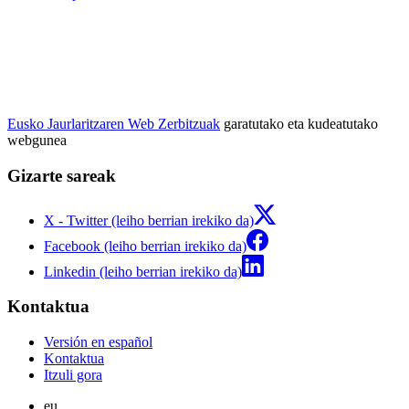
Eusko Jaurlaritzaren Web Zerbitzuak
garatutako eta kudeatutako
webgunea
Gizarte sareak
X - Twitter (leiho berrian irekiko da)
Facebook (leiho berrian irekiko da)
Linkedin (leiho berrian irekiko da)
Kontaktua
Versión en español
Kontaktua
Itzuli gora
eu