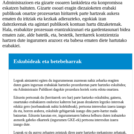
Administrazioen eta gizarte osoaren lankidetza eta konpromisoa
eskatzen baituten. Gizarte osoari eragin diezaioketen erabaki
publikoak onartze prozesuetan hiritarrek parte hartzeak aukera
ematen du iritziak eta kezkak adierazteko, egokiak izan
daitezkeenak eta agintari publikoek kontuan hartu ditzaketenak.
Hala, erabakitze prozesuan erantzukizunari eta gardentasunari bidea
ematen zaie, alde batetik, eta, bestetik, herritarrek kontzientzia
hartzen dute ingurumen arazoez eta babesa ematen diete hartutako
erabakiei.
Eskubideak eta betebeharrak
Legeak aintzatetsi egiten du ingurumenean zuzenean nahiz zeharka eragiten
duten gaien inguruan erabakiak hartzeko prozeduretan parte hartzeko eskubidea;
eta Administrazio Publikoei dagokie prozedura horiek sortu edota onartzea.
Edozein pertsonak du (herritarrek oro har) parte hartzeko eskubidea; gainera,
onartutako erabakiaren ondorioz kalteren bat jasan dezaketen legezko interesak
edukiz gero (norbanakoak nahiz kolektiboak), pertsona interesdun izaera izango
du eta, horren arabera, eskubide gehigarriak izango ditu parte-hartze maila
batzuetan. Edozein kasutan ere, ingurumenaren babesa helburu duten irabazteko
asmorik gabeko elkarteek (ingurumen GKE-ek) pertsona interesdun izaera
izango dute.
Legeak ez du aurrez zehazten zeintzuk diren parte hartzeko mekanismo zehatzak,