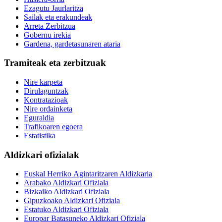
Ezagutu Jaurlaritza
Sailak eta erakundeak
Arreta Zerbitzua
Gobernu irekia
Gardena, gardetasunaren ataria
Tramiteak eta zerbitzuak
Nire karpeta
Dirulaguntzak
Kontratazioak
Nire ordainketa
Eguraldia
Trafikoaren egoera
Estatistika
Aldizkari ofizialak
Euskal Herriko Agintaritzaren Aldizkaria
Arabako Aldizkari Ofiziala
Bizkaiko Aldizkari Ofiziala
Gipuzkoako Aldizkari Ofiziala
Estatuko Aldizkari Ofiziala
Europar Batasuneko Aldizkari Ofiziala