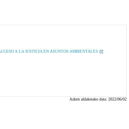
 ACCESO A LA JUSTICIA EN ASUNTOS AMBIENTALES
Azken aldaketako data:
2022/06/02