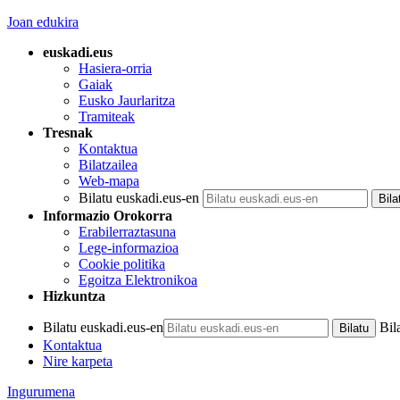
Joan edukira
euskadi.eus
Hasiera-orria
Gaiak
Eusko Jaurlaritza
Tramiteak
Tresnak
Kontaktua
Bilatzailea
Web-mapa
Bilatu euskadi.eus-en
Informazio Orokorra
Erabilerraztasuna
Lege-informazioa
Cookie politika
Egoitza Elektronikoa
Hizkuntza
Bilatu euskadi.eus-en
Bil
Kontaktua
Nire karpeta
Ingurumena