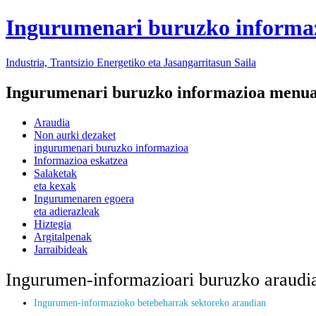
Ingurumenari buruzko informa
Industria, Trantsizio Energetiko eta Jasangarritasun Saila
Ingurumenari buruzko informazioa menu
Araudia
Non aurki dezaket
ingurumenari buruzko informazioa
Informazioa eskatzea
Salaketak
eta kexak
Ingurumenaren egoera
eta adierazleak
Hiztegia
Argitalpenak
Jarraibideak
Ingurumen-informazioari buruzko araudi
Ingurumen-informazioko betebeharrak sektoreko araudian