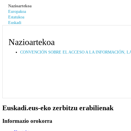
Nazioartekoa
Europakoa
Estatukoa
Euskadi
Nazioartekoa
CONVENCIÓN SOBRE EL ACCESO A LA INFORMACIÓN, LA
Euskadi.eus-eko zerbitzu erabilienak
Informazio orokorra