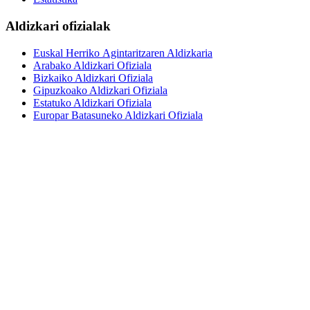
Aldizkari ofizialak
Euskal Herriko Agintaritzaren Aldizkaria
Arabako Aldizkari Ofiziala
Bizkaiko Aldizkari Ofiziala
Gipuzkoako Aldizkari Ofiziala
Estatuko Aldizkari Ofiziala
Europar Batasuneko Aldizkari Ofiziala