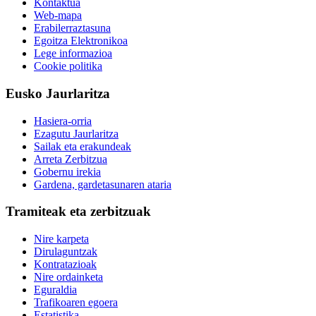
Kontaktua
Web-mapa
Erabilerraztasuna
Egoitza Elektronikoa
Lege informazioa
Cookie politika
Eusko Jaurlaritza
Hasiera-orria
Ezagutu Jaurlaritza
Sailak eta erakundeak
Arreta Zerbitzua
Gobernu irekia
Gardena, gardetasunaren ataria
Tramiteak eta zerbitzuak
Nire karpeta
Dirulaguntzak
Kontratazioak
Nire ordainketa
Eguraldia
Trafikoaren egoera
Estatistika