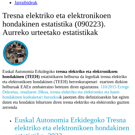
Jarraibideak
Tresna elektriko eta elektronikoen
hondakinen estatistika (090223).
Aurreko urteetako estatistikak
Euskal Autonomia Erkidegoko
tresna elektriko eta elektronikoen
hondakinen (TEEH)
estatistikaren helburua da legediak tresna elektriko
eta elektronikoen hondakinen (TEEH) berreskurapenari ezartzen dizkion
helburuak EAEn zenbateraino betetzen diren egiaztatzea.
110/2015 Errege
Dekretua, otsailaren 20koa, tresna elektriko eta elektroniko eta haien
hondakinen kudeaketari buruzkoa
k jasotzen ditu definizioarekin bat egiten
duten eta hondakin bihurtzen diren tresna elektriko eta elektroniko guztien
zerrenda.
Euskal Autonomia Erkidegoko Tresna
elektriko eta elektronikoen hondakinen