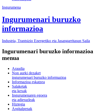
Ingurumena
Ingurumenari buruzko
informazioa
Industria, Trantsizio Energetiko eta Jasangarritasun Saila
Ingurumenari buruzko informazioa
menua
Araudia
Non aurki dezaket
ingurumenari buruzko informazioa
Informazioa eskatzea
Salaketak
eta kexak
Ingurumenaren egoera
eta adierazleak
Hiztegia
Argitalpenak