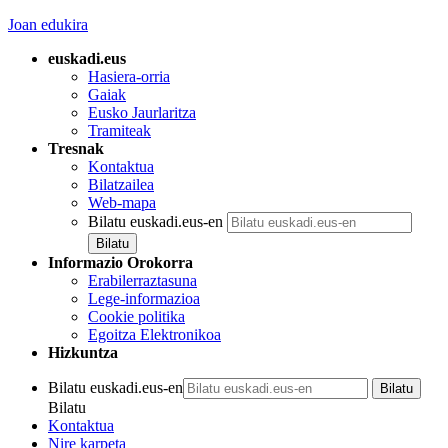
Joan edukira
euskadi.eus
Hasiera-orria
Gaiak
Eusko Jaurlaritza
Tramiteak
Tresnak
Kontaktua
Bilatzailea
Web-mapa
Bilatu euskadi.eus-en
Informazio Orokorra
Erabilerraztasuna
Lege-informazioa
Cookie politika
Egoitza Elektronikoa
Hizkuntza
Bilatu euskadi.eus-en
Bilatu
Kontaktua
Nire karpeta