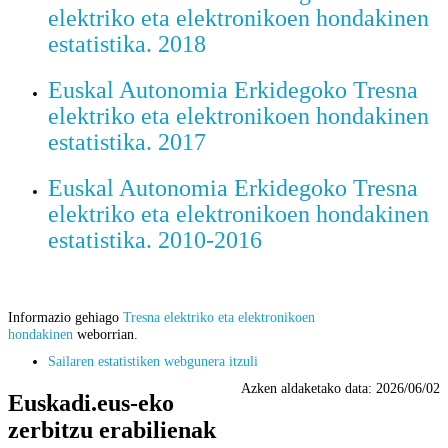
elektriko eta elektronikoen hondakinen
estatistika. 2018
Euskal Autonomia Erkidegoko Tresna
elektriko eta elektronikoen hondakinen
estatistika. 2017
Euskal Autonomia Erkidegoko Tresna
elektriko eta elektronikoen hondakinen
estatistika. 2010-2016
Informazio gehiago
Tresna elektriko eta elektronikoen
hondakinen
weborrian.
Sailaren estatistiken webgunera itzuli
Azken aldaketako data:
2026/06/02
Euskadi.eus-eko
zerbitzu erabilienak