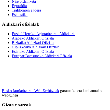
Nire ordainketa
Eguraldia
Trafikoaren egoera
Estatistika
Aldizkari ofizialak
Euskal Herriko Agintaritzaren Aldizkaria
Arabako Aldizkari Ofiziala
Bizkaiko Aldizkari Ofiziala
Gipuzkoako Aldizkari Ofiziala
Estatuko Aldizkari Ofiziala
Europar Batasuneko Aldizkari Ofiziala
Eusko Jaurlaritzaren Web Zerbitzuak
garatutako eta kudeatutako
webgunea
Gizarte sareak