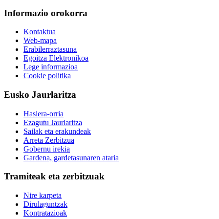
Informazio orokorra
Kontaktua
Web-mapa
Erabilerraztasuna
Egoitza Elektronikoa
Lege informazioa
Cookie politika
Eusko Jaurlaritza
Hasiera-orria
Ezagutu Jaurlaritza
Sailak eta erakundeak
Arreta Zerbitzua
Gobernu irekia
Gardena, gardetasunaren ataria
Tramiteak eta zerbitzuak
Nire karpeta
Dirulaguntzak
Kontratazioak