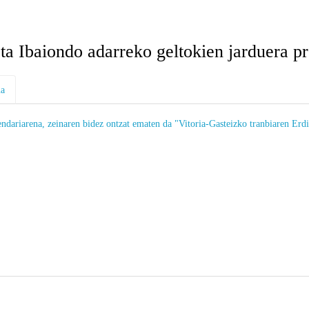
ta Ibaiondo adarreko geltokien jarduera p
ua
iarena, zeinaren bidez ontzat ematen da "Vitoria-Gasteizko tranbiaren Erdia