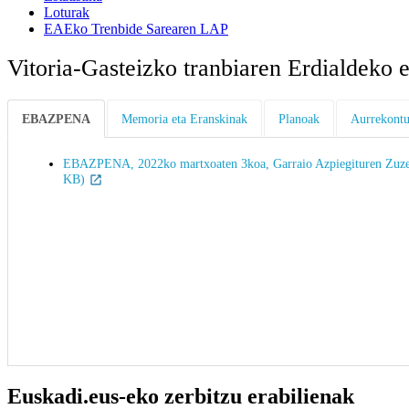
Loturak
EAEko Trenbide Sarearen LAP
Vitoria-Gasteizko tranbiaren Erdialdeko e
EBAZPENA
Memoria eta Eranskinak
Planoak
Aurrekont
EBAZPENA, 2022ko martxoaten 3koa, Garraio Azpiegituren Zuzendar
KB)
Euskadi.eus-eko zerbitzu erabilienak