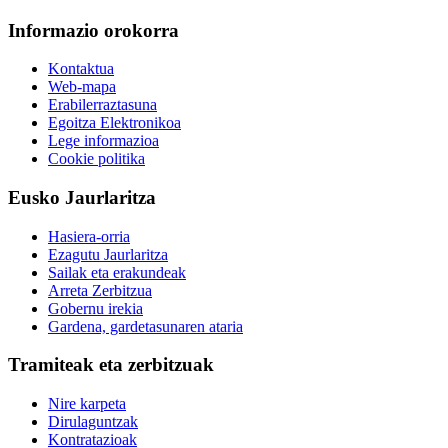
Informazio orokorra
Kontaktua
Web-mapa
Erabilerraztasuna
Egoitza Elektronikoa
Lege informazioa
Cookie politika
Eusko Jaurlaritza
Hasiera-orria
Ezagutu Jaurlaritza
Sailak eta erakundeak
Arreta Zerbitzua
Gobernu irekia
Gardena, gardetasunaren ataria
Tramiteak eta zerbitzuak
Nire karpeta
Dirulaguntzak
Kontratazioak