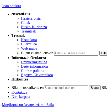
Joan edukira
euskadi.eus
Hasiera-orria
Gaiak
Eusko Jaurlaritza
Tramiteak
Tresnak
Kontaktua
Bilatzailea
Web-mapa
Bilatu euskadi.eus-en
Informazio Orokorra
Erabilerraztasuna
Lege-informazioa
Cookie politika
Egoitza Elektronikoa
Hizkuntza
Bilatu euskadi.eus-en
Bil
Kontaktua
Nire karpeta
Mugikortasun Jasangarriaren Saila