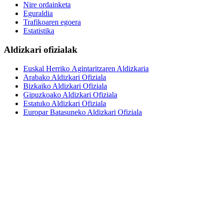
Nire ordainketa
Eguraldia
Trafikoaren egoera
Estatistika
Aldizkari ofizialak
Euskal Herriko Agintaritzaren Aldizkaria
Arabako Aldizkari Ofiziala
Bizkaiko Aldizkari Ofiziala
Gipuzkoako Aldizkari Ofiziala
Estatuko Aldizkari Ofiziala
Europar Batasuneko Aldizkari Ofiziala