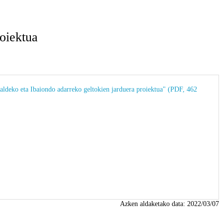
roiektua
ldeko eta Ibaiondo adarreko geltokien jarduera proiektua" (PDF, 462
Azken aldaketako data:
2022/03/07