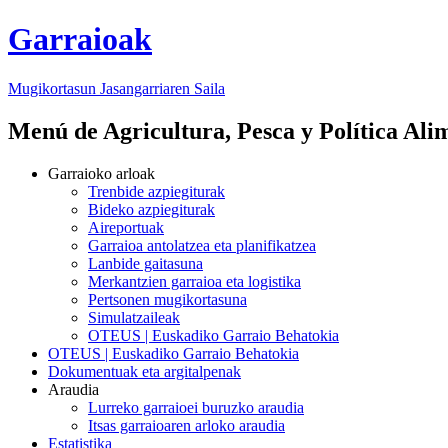
Garraioak
Mugikortasun Jasangarriaren Saila
Menú de Agricultura, Pesca y Política Ali
Garraioko arloak
Trenbide azpiegiturak
Bideko azpiegiturak
Aireportuak
Garraioa antolatzea eta planifikatzea
Lanbide gaitasuna
Merkantzien garraioa eta logistika
Pertsonen mugikortasuna
Simulatzaileak
OTEUS | Euskadiko Garraio Behatokia
OTEUS | Euskadiko Garraio Behatokia
Dokumentuak eta argitalpenak
Araudia
Lurreko garraioei buruzko araudia
Itsas garraioaren arloko araudia
Estatistika