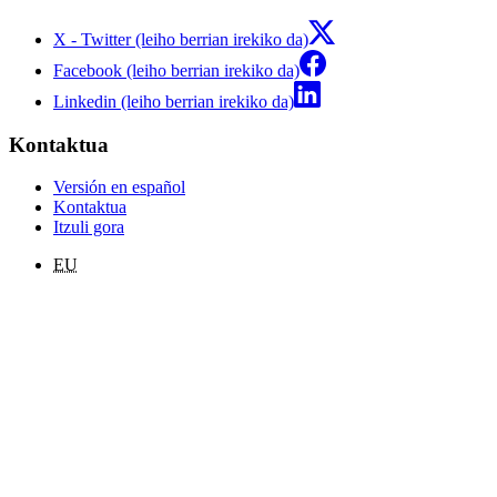
X - Twitter (leiho berrian irekiko da)
Facebook (leiho berrian irekiko da)
Linkedin (leiho berrian irekiko da)
Kontaktua
Versión en español
Kontaktua
Itzuli gora
EU