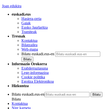
Joan edukira
euskadi.eus
Hasiera-orria
Gaiak
Eusko Jaurlaritza
Tramiteak
Tresnak
Kontaktua
Bilatzailea
Web-mapa
Bilatu euskadi.eus-en
Informazio Orokorra
Erabilerraztasuna
Lege-informazioa
Cookie politika
Egoitza Elektronikoa
Hizkuntza
Bilatu euskadi.eus-en
Bilatu
Kontaktua
Nire karpeta