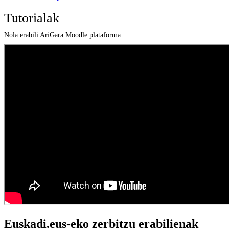
Tutorialak
Nola erabili AriGara Moodle plataforma:
Euskadi.eus-eko zerbitzu erabilienak