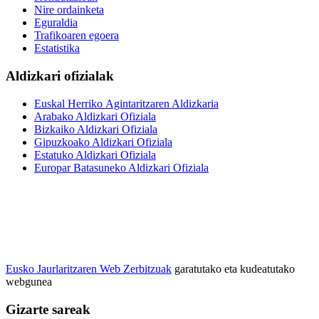
Nire ordainketa
Eguraldia
Trafikoaren egoera
Estatistika
Aldizkari ofizialak
Euskal Herriko Agintaritzaren Aldizkaria
Arabako Aldizkari Ofiziala
Bizkaiko Aldizkari Ofiziala
Gipuzkoako Aldizkari Ofiziala
Estatuko Aldizkari Ofiziala
Europar Batasuneko Aldizkari Ofiziala
Eusko Jaurlaritzaren Web Zerbitzuak
garatutako eta kudeatutako
webgunea
Gizarte sareak