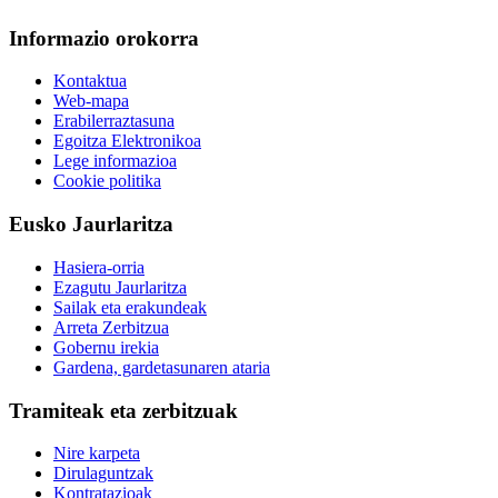
Informazio orokorra
Kontaktua
Web-mapa
Erabilerraztasuna
Egoitza Elektronikoa
Lege informazioa
Cookie politika
Eusko Jaurlaritza
Hasiera-orria
Ezagutu Jaurlaritza
Sailak eta erakundeak
Arreta Zerbitzua
Gobernu irekia
Gardena, gardetasunaren ataria
Tramiteak eta zerbitzuak
Nire karpeta
Dirulaguntzak
Kontratazioak