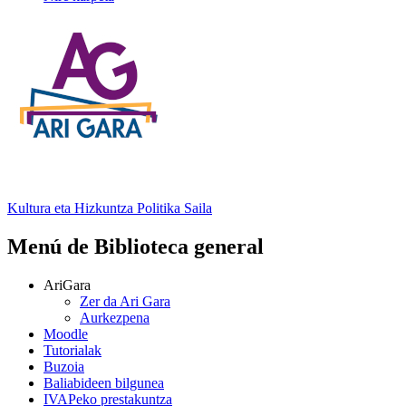
Kultura eta Hizkuntza Politika
Saila
Menú de Biblioteca general
AriGara
Zer da Ari Gara
Aurkezpena
Moodle
Tutorialak
Buzoia
Baliabideen bilgunea
IVAPeko prestakuntza