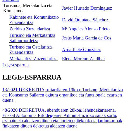
Turismoa, Merkataritza eta
Javier Hurtado Domínguez
Kontsumoa
Kabinete eta Komunikazio
David Quintana Sánchez
Zuzendaritza
Zerbitzu Zuzendaritza
Mª Angeles Alonso Prieto
Turismo eta Merkataritza
Jesús María García de Cos
Sailburuordetza
Turismo eta Ostalaritza
Aroa Jilete González
Zuzendaritza
Merkataritza Zuzendaritza
Elena Moreno Zaldibar
Lege-esparrua
LEGE-ESPARRUA
13/2021 DEKRETUA, urtarrilaren 19koa, Turismo, Merkataritza
eta Kontsumo Sailaren egitura organikoa eta funtzionala ezartzen
duena.
48/2020 DEKRETUA, abenduaren 28koa, lehendakariarena,
Euskal Autonomia Erkidegoaren Administrazioko sailak sortu,
ezabatu eta aldatzen dituen eta horien egitekoak eta jardun-arloak
finkatzen dituen dekretua aldatzen duena.