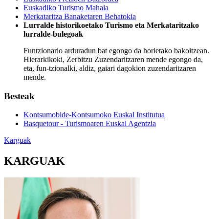
Euskadiko Turismo Mahaia
Merkataritza Banaketaren Behatokia
Lurralde historikoetako Turismo eta Merkataritzako
lurralde-bulegoak
Funtzionario arduradun bat
egongo da horietako bakoitzean.
Hierarkikoki, Zerbitzu Zuzendaritzaren mende egongo da,
eta, fun
-
tzionalki, aldiz, gaiari dagokion zuzendaritzaren
mende.
Besteak
Kontsumobide-Kontsumoko Euskal Institutua
Basquetour - Turismoaren Euskal Agentzia
Karguak
KARGUAK