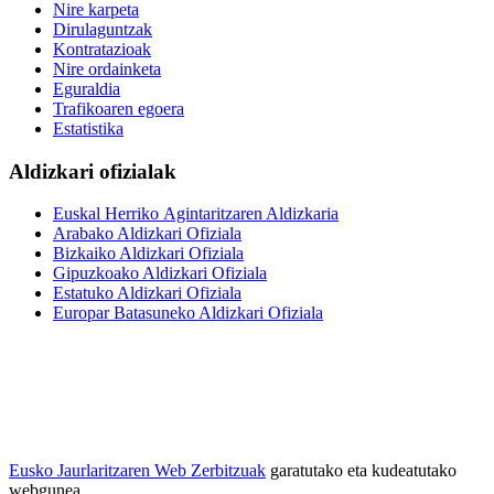
Nire karpeta
Dirulaguntzak
Kontratazioak
Nire ordainketa
Eguraldia
Trafikoaren egoera
Estatistika
Aldizkari ofizialak
Euskal Herriko Agintaritzaren Aldizkaria
Arabako Aldizkari Ofiziala
Bizkaiko Aldizkari Ofiziala
Gipuzkoako Aldizkari Ofiziala
Estatuko Aldizkari Ofiziala
Europar Batasuneko Aldizkari Ofiziala
Eusko Jaurlaritzaren Web Zerbitzuak
garatutako eta kudeatutako
webgunea