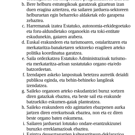
Bere helburu estrategikoak garatzeak gizartean izan
duen eragina aztertzea, eta sailaren jarduera-sektoreen
helburuetan egin beharreko aldaketak edo garapena
zehaztea.
Harremanak izatea Estatuko, autonomia-erkidegoetako
eta foru-aldundietako organoekin eta toki-entitate
eskudunekin, gaiaren arabera.
Euskal erakundeen eta turismoaren, ostalaritzaren eta
merkataritza-banaketaren sektoreko eragileen arteko
politika koordinatua garatzea.
Saila ordezkatzea Estatuko Administrazioak turismo-
eta merkataritza-arloan sustatutako organo eta/edo
batzordeetan.
Izendapen askeko lanpostuak betetzea aurretik deialdi
publikoa eginda, eta behin-behineko langileak
izendatzea.
Saileko organoen arteko eskudantziei buruz sortzen
diren gatazkak ebaztea, eta beste sail eta erakunde
batzuekiko eskumen-gaiak planteatzea.
Saileko erakundeen edo agintarien ebazpenen aurka
jartzen diren errekurtsoak ebaztea, non eta ez diren
beste organo baten eskumena.
Sailaren jarduerari lotutako ondare-erantzukizunei
buruzko erreklamazioak ebaztea.
Egintza deuseztagarrien kaltegarritasun-deklarazioa