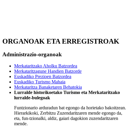
ORGANOAK ETA ERREGISTROAK
Administrazio-organoak
Merkataritzako Aholku Batzordea
Merkataritzagune Handien Batzorde
Euskadiko Prezioen Batzordea
Euskadiko Turismo Mahaia
Merkataritza Banaketaren Behatokia
Lurralde historikoetako Turismo eta Merkataritzako
lurralde-bulegoak
Funtzionario arduradun bat
egongo da horietako bakoitzean.
Hierarkikoki, Zerbitzu Zuzendaritzaren mende egongo da,
eta, fun
-
tzionalki, aldiz, gaiari dagokion zuzendaritzaren
mende.