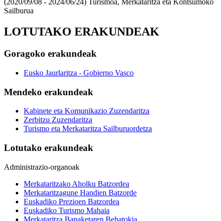
(2020/09/08 - 2024/06/24)
Turismoa, Merkataritza eta Kontsumoko
Sailburua
LOTUTAKO ERAKUNDEAK
Goragoko erakundeak
Eusko Jaurlaritza - Gobierno Vasco
Mendeko erakundeak
Kabinete eta Komunikazio Zuzendaritza
Zerbitzu Zuzendaritza
Turismo eta Merkataritza Sailburuordetza
Lotutako erakundeak
Administrazio-organoak
Merkataritzako Aholku Batzordea
Merkataritzagune Handien Batzorde
Euskadiko Prezioen Batzordea
Euskadiko Turismo Mahaia
Merkataritza Banaketaren Behatokia