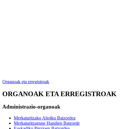
Organoak eta erregistroak
ORGANOAK ETA ERREGISTROAK
Administrazio-organoak
Merkataritzako Aholku Batzordea
Merkataritzagune Handien Batzorde
Euskadiko Prezioen Batzordea