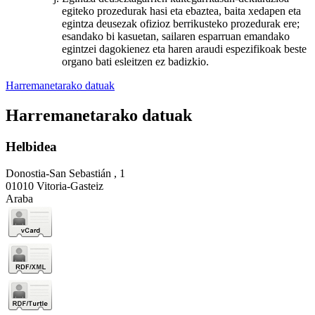
egiteko prozedurak hasi eta ebaztea, baita xedapen eta
egintza deusezak ofizioz berrikusteko prozedurak ere;
esandako bi kasuetan, sailaren esparruan emandako
egintzei dagokienez eta haren araudi espezifikoak beste
organo bati esleitzen ez badizkio.
Harremanetarako datuak
Harremanetarako datuak
Helbidea
Donostia-San Sebastián , 1
01010 Vitoria-Gasteiz
Araba