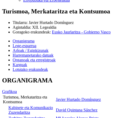
Errepublika eta Erbestealdia
Turismoa, Merkataritza eta Kontsumoa
Titularra
:
Javier Hurtado Domínguez
Agintaldia
:
XII. Legealdia
Goragoko erakundeak
:
Eusko Jaurlaritza - Gobierno Vasco
Organigrama
Lege-esparrua
Arloak / Eginkizunak
Harremanetarako datuak
Organoak eta erregistroak
Karguak
Lotutako erakundeak
ORGANIGRAMA
Grafikoa
Turismoa, Merkataritza eta
Javier Hurtado Domínguez
Kontsumoa
Kabinete eta Komunikazio
David Quintana Sánchez
Zuzendaritza