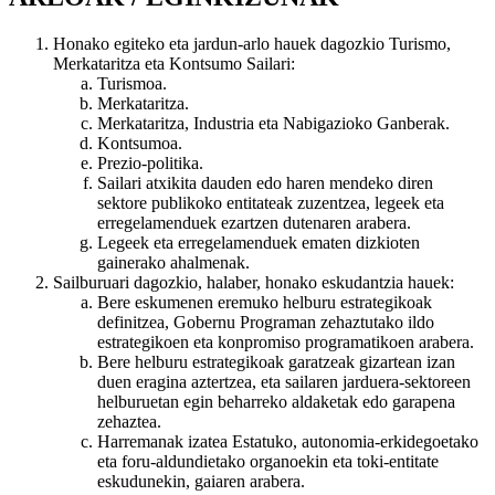
Honako egiteko eta jardun-arlo hauek dagozkio Turismo,
Merkataritza eta Kontsumo Sailari:
Turismoa.
Merkataritza.
Merkataritza, Industria eta Nabigazioko Ganberak.
Kontsumoa.
Prezio-politika.
Sailari atxikita dauden edo haren mendeko diren
sektore publikoko entitateak zuzentzea,
legeek eta
erregelamenduek ezartzen dutenaren arabera.
Legeek eta erregelamenduek ematen dizkioten
gainerako ahalmenak.
Sailburuari dagozkio, halaber, honako eskudantzia hauek:
Bere eskumenen eremuko helburu estrategikoak
definitzea, Gobernu Programan zehaztutako ildo
estrategikoen eta konpromiso programatikoen arabera.
Bere helburu estrategikoak garatzeak gizartean izan
duen eragina aztertzea, eta sailaren jarduera-sektoreen
helburuetan egin beharreko aldaketak edo garapena
zehaztea.
Harremanak izatea Estatuko, autonomia-erkidegoetako
eta foru-aldundietako organoekin eta toki-entitate
eskudunekin, gaiaren arabera.