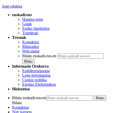
Joan edukira
euskadi.eus
Hasiera-orria
Gaiak
Eusko Jaurlaritza
Tramiteak
Tresnak
Kontaktua
Bilatzailea
Web-mapa
Bilatu euskadi.eus-en
Informazio Orokorra
Erabilerraztasuna
Lege-informazioa
Cookie politika
Egoitza Elektronikoa
Hizkuntza
Bilatu euskadi.eus-en
Bilatu
Kontaktua
Nire karpeta