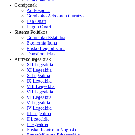
Goraipenak
Aurkezpena
Gernikako Arbolaren Gurutzea
Lan Onari
Lagun Onari
Sistema Politikoa
Gernikako Estatutua
Ekonomia Ituna
Eusko Legebiltzarra
Transferentziak
Aurreko legealdiak
XII Legealdia
XI Legealdia
X Legealdia
IX Legealdia
VIII Legealdia
VII Legealdia
VI Legealdia
V Legealdia
IV Legealdia
III Legealdia
II Legealdia
I Legealdia
Euskal Kontseilu Nagusia