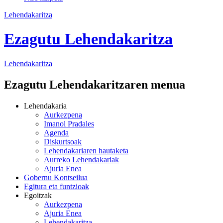
Lehendakaritza
Ezagutu Lehendakaritza
Lehendakaritza
Ezagutu Lehendakaritzaren menua
Lehendakaria
Aurkezpena
Imanol Pradales
Agenda
Diskurtsoak
Lehendakariaren hautaketa
Aurreko Lehendakariak
Ajuria Enea
Gobernu Kontseilua
Egitura eta funtzioak
Egoitzak
Aurkezpena
Ajuria Enea
Lehendakaritza