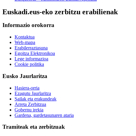
Euskadi.eus-eko zerbitzu erabilienak
Informazio orokorra
Kontaktua
Web-mapa
Erabilerraztasuna
Egoitza Elektronikoa
Lege informazioa
Cookie politika
Eusko Jaurlaritza
Hasiera-orria
Ezagutu Jaurlaritza
Sailak eta erakundeak
Arreta Zerbitzua
Gobernu irekia
Gardena, gardetasunaren ataria
Tramiteak eta zerbitzuak