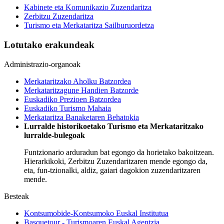
Kabinete eta Komunikazio Zuzendaritza
Zerbitzu Zuzendaritza
Turismo eta Merkataritza Sailburuordetza
Lotutako erakundeak
Administrazio-organoak
Merkataritzako Aholku Batzordea
Merkataritzagune Handien Batzorde
Euskadiko Prezioen Batzordea
Euskadiko Turismo Mahaia
Merkataritza Banaketaren Behatokia
Lurralde historikoetako Turismo eta Merkataritzako
lurralde-bulegoak
Funtzionario arduradun bat
egongo da horietako bakoitzean.
Hierarkikoki, Zerbitzu Zuzendaritzaren mende egongo da,
eta, fun
-
tzionalki, aldiz, gaiari dagokion zuzendaritzaren
mende.
Besteak
Kontsumobide-Kontsumoko Euskal Institutua
Basquetour - Turismoaren Euskal Agentzia