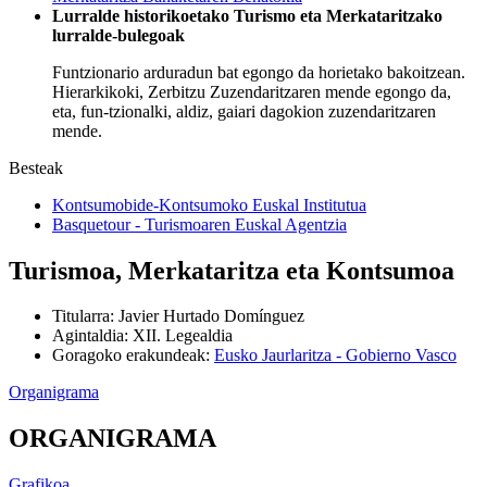
Lurralde historikoetako Turismo eta Merkataritzako
lurralde-bulegoak
Funtzionario arduradun bat
egongo da horietako bakoitzean.
Hierarkikoki, Zerbitzu Zuzendaritzaren mende egongo da,
eta, fun
-
tzionalki, aldiz, gaiari dagokion zuzendaritzaren
mende.
Besteak
Kontsumobide-Kontsumoko Euskal Institutua
Basquetour - Turismoaren Euskal Agentzia
Turismoa, Merkataritza eta Kontsumoa
Titularra
:
Javier Hurtado Domínguez
Agintaldia
:
XII. Legealdia
Goragoko erakundeak
:
Eusko Jaurlaritza - Gobierno Vasco
Organigrama
ORGANIGRAMA
Grafikoa