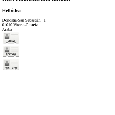
Helbidea
Donostia-San Sebastián , 1
01010 Vitoria-Gasteiz
Araba