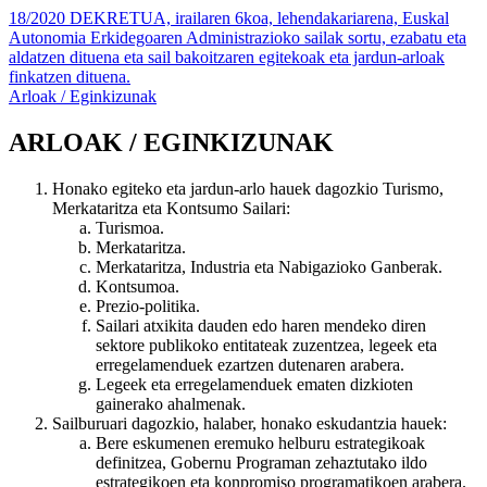
18/2020 DEKRETUA, irailaren 6koa, lehendakariarena, Euskal
Autonomia Erkidegoaren Administrazioko sailak sortu, ezabatu eta
aldatzen dituena eta sail bakoitzaren egitekoak eta jardun-arloak
finkatzen dituena.
Arloak / Eginkizunak
ARLOAK / EGINKIZUNAK
Honako egiteko eta jardun-arlo hauek dagozkio Turismo,
Merkataritza eta Kontsumo Sailari:
Turismoa.
Merkataritza.
Merkataritza, Industria eta Nabigazioko Ganberak.
Kontsumoa.
Prezio-politika.
Sailari atxikita dauden edo haren mendeko diren
sektore publikoko entitateak zuzentzea,
legeek eta
erregelamenduek ezartzen dutenaren arabera.
Legeek eta erregelamenduek ematen dizkioten
gainerako ahalmenak.
Sailburuari dagozkio, halaber, honako eskudantzia hauek:
Bere eskumenen eremuko helburu estrategikoak
definitzea, Gobernu Programan zehaztutako ildo
estrategikoen eta konpromiso programatikoen arabera.