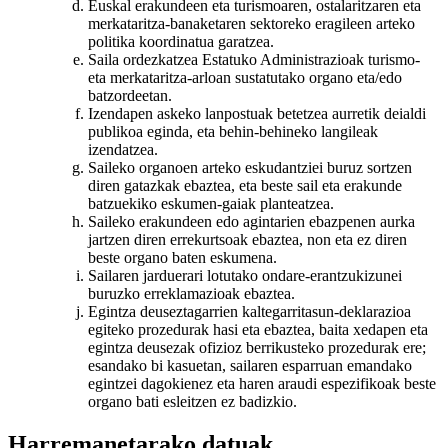
Euskal erakundeen eta turismoaren, ostalaritzaren eta
merkataritza-banaketaren sektoreko eragileen arteko
politika koordinatua garatzea.
Saila ordezkatzea Estatuko Administrazioak turismo-
eta merkataritza-arloan sustatutako organo eta/edo
batzordeetan.
Izendapen askeko lanpostuak betetzea aurretik deialdi
publikoa eginda, eta behin-behineko langileak
izendatzea.
Saileko organoen arteko eskudantziei buruz sortzen
diren gatazkak ebaztea, eta beste sail eta erakunde
batzuekiko eskumen-gaiak planteatzea.
Saileko erakundeen edo agintarien ebazpenen aurka
jartzen diren errekurtsoak ebaztea, non eta ez diren
beste organo baten eskumena.
Sailaren jarduerari lotutako ondare-erantzukizunei
buruzko erreklamazioak ebaztea.
Egintza deuseztagarrien kaltegarritasun-deklarazioa
egiteko prozedurak hasi eta ebaztea, baita xedapen eta
egintza deusezak ofizioz berrikusteko prozedurak ere;
esandako bi kasuetan, sailaren esparruan emandako
egintzei dagokienez eta haren araudi espezifikoak beste
organo bati esleitzen ez badizkio.
Harremanetarako datuak