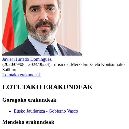
Javier Hurtado Dominguez
(2020/09/08 - 2024/06/24)
Turismoa, Merkataritza eta Kontsumoko
Sailburua
Lotutako erakundeak
LOTUTAKO ERAKUNDEAK
Goragoko erakundeak
Eusko Jaurlaritza - Gobierno Vasco
Mendeko erakundeak