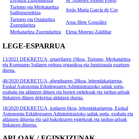
Zerbitzu Zuzendaritza
Mª Angeles Alonso Prieto
Turismo eta Merkataritza
Jesús María García de Cos
Sailburuordetza
Turismo eta Ostalaritza
Aroa Jilete González
Zuzendaritza
Merkataritza Zuzendaritza
Elena Moreno Zaldibar
LEGE-ESPARRUA
13/2021 DEKRETUA, urtarrilaren 19koa, Turismo, Merkataritza
eta Kontsumo Sailaren egitura organikoa eta funtzionala ezartzen
duena.
48/2020 DEKRETUA, abenduaren 28koa, lehendakariarena,
Euskal Autonomia Erkidegoaren Administrazioko sailak sortu,
ezabatu eta aldatzen dituen eta horien egitekoak eta jardun-arloak
finkatzen dituen dekretua aldatzen duena.
18/2020 DEKRETUA, irailaren 6koa, lehendakariarena, Euskal
Autonomia Erkidegoaren Administrazioko sailak sortu, ezabatu eta
aldatzen dituena eta sail bakoitzaren egitekoak eta jardun-arloak
finkatzen dituena.
ARLOAK / EGINKIZUNAK