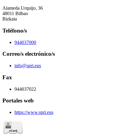
Alameda Urquijo, 36
48011 Bilbao
Bizkaia
Teléfono/s
944037000
Correo/s electrónico/s
info@spri.eus
Fax
944037022
Portales web
https://www.spri.eus