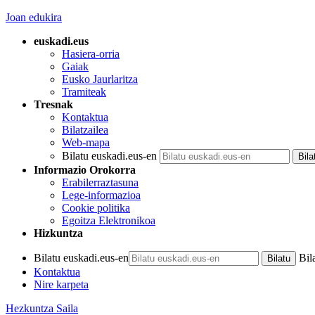
Joan edukira
euskadi.eus
Hasiera-orria
Gaiak
Eusko Jaurlaritza
Tramiteak
Tresnak
Kontaktua
Bilatzailea
Web-mapa
Bilatu euskadi.eus-en
Informazio Orokorra
Erabilerraztasuna
Lege-informazioa
Cookie politika
Egoitza Elektronikoa
Hizkuntza
Bilatu euskadi.eus-en
Bil
Kontaktua
Nire karpeta
Hezkuntza Saila