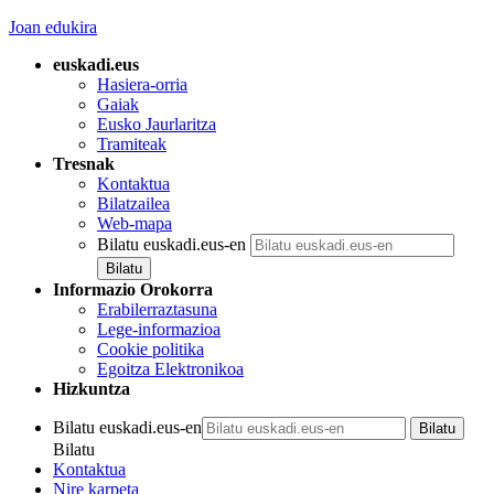
Joan edukira
euskadi.eus
Hasiera-orria
Gaiak
Eusko Jaurlaritza
Tramiteak
Tresnak
Kontaktua
Bilatzailea
Web-mapa
Bilatu euskadi.eus-en
Informazio Orokorra
Erabilerraztasuna
Lege-informazioa
Cookie politika
Egoitza Elektronikoa
Hizkuntza
Bilatu euskadi.eus-en
Bilatu
Kontaktua
Nire karpeta