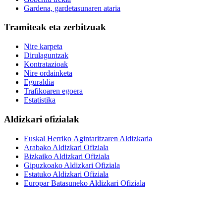
Gardena, gardetasunaren ataria
Tramiteak eta zerbitzuak
Nire karpeta
Dirulaguntzak
Kontratazioak
Nire ordainketa
Eguraldia
Trafikoaren egoera
Estatistika
Aldizkari ofizialak
Euskal Herriko Agintaritzaren Aldizkaria
Arabako Aldizkari Ofiziala
Bizkaiko Aldizkari Ofiziala
Gipuzkoako Aldizkari Ofiziala
Estatuko Aldizkari Ofiziala
Europar Batasuneko Aldizkari Ofiziala