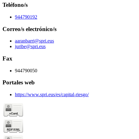
Teléfono/s
944790192
Correo/s electrónico/s
aaranbarri@spri.eus
juribe@spri.eus
Fax
944790050
Portales web
https://www.spri.eus/es/capital-riesgo/