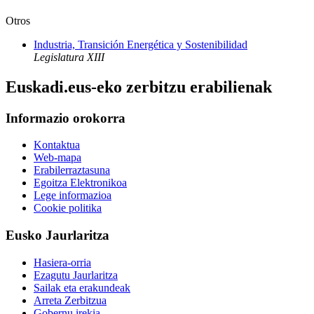
Otros
Industria, Transición Energética y Sostenibilidad
Legislatura XIII
Euskadi.eus-eko zerbitzu erabilienak
Informazio orokorra
Kontaktua
Web-mapa
Erabilerraztasuna
Egoitza Elektronikoa
Lege informazioa
Cookie politika
Eusko Jaurlaritza
Hasiera-orria
Ezagutu Jaurlaritza
Sailak eta erakundeak
Arreta Zerbitzua
Gobernu irekia