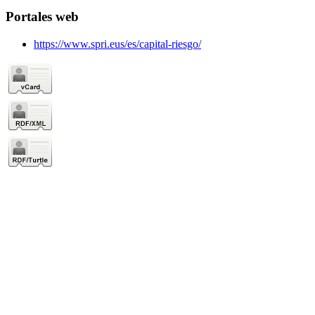
Portales web
https://www.spri.eus/es/capital-riesgo/