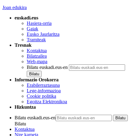
Joan edukira
euskadi.eus
Hasiera-orria
Gaiak
Eusko Jaurlaritza
Tramiteak
Tresnak
Kontaktua
Bilatzailea
Web-mapa
Bilatu euskadi.eus-en
Informazio Orokorra
Erabilerraztasuna
Lege-informazioa
Cookie politika
Egoitza Elektronikoa
Hizkuntza
Bilatu euskadi.eus-en
Bilatu
Kontaktua
Nire karpeta