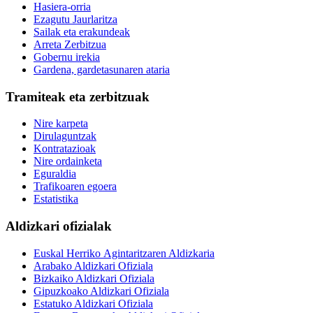
Hasiera-orria
Ezagutu Jaurlaritza
Sailak eta erakundeak
Arreta Zerbitzua
Gobernu irekia
Gardena, gardetasunaren ataria
Tramiteak eta zerbitzuak
Nire karpeta
Dirulaguntzak
Kontratazioak
Nire ordainketa
Eguraldia
Trafikoaren egoera
Estatistika
Aldizkari ofizialak
Euskal Herriko Agintaritzaren Aldizkaria
Arabako Aldizkari Ofiziala
Bizkaiko Aldizkari Ofiziala
Gipuzkoako Aldizkari Ofiziala
Estatuko Aldizkari Ofiziala