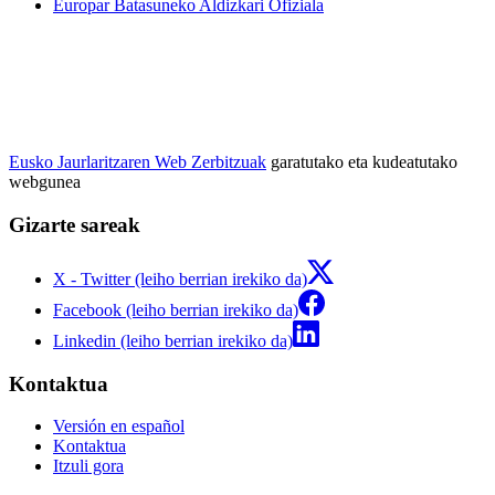
Europar Batasuneko Aldizkari Ofiziala
Eusko Jaurlaritzaren Web Zerbitzuak
garatutako eta kudeatutako
webgunea
Gizarte sareak
X - Twitter (leiho berrian irekiko da)
Facebook (leiho berrian irekiko da)
Linkedin (leiho berrian irekiko da)
Kontaktua
Versión en español
Kontaktua
Itzuli gora