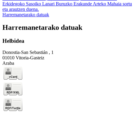
Erkidegoko Sasoiko Lanari Buruzko Erakunde Arteko Mahaia sortu
eta arautzen duena.
Harremanetarako datuak
Harremanetarako datuak
Helbidea
Donostia-San Sebastián , 1
01010 Vitoria-Gasteiz
Araba