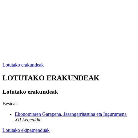
Lotutako erakundeak
LOTUTAKO ERAKUNDEAK
Lotutako erakundeak
Besteak
Ekonomiaren Garapena, Jasangarritasuna eta Ingurumena
XII Legealdia
Lotutako ekipamenduak