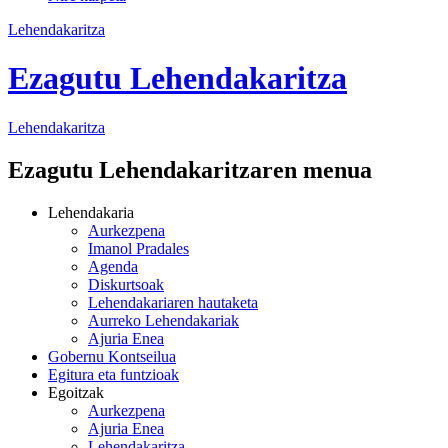
Lehendakaritza
Ezagutu Lehendakaritza
Lehendakaritza
Ezagutu Lehendakaritzaren menua
Lehendakaria
Aurkezpena
Imanol Pradales
Agenda
Diskurtsoak
Lehendakariaren hautaketa
Aurreko Lehendakariak
Ajuria Enea
Gobernu Kontseilua
Egitura eta funtzioak
Egoitzak
Aurkezpena
Ajuria Enea
Lehendakaritza