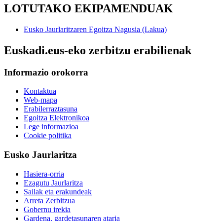
LOTUTAKO EKIPAMENDUAK
Eusko Jaurlaritzaren Egoitza Nagusia (Lakua)
Euskadi.eus-eko zerbitzu erabilienak
Informazio orokorra
Kontaktua
Web-mapa
Erabilerraztasuna
Egoitza Elektronikoa
Lege informazioa
Cookie politika
Eusko Jaurlaritza
Hasiera-orria
Ezagutu Jaurlaritza
Sailak eta erakundeak
Arreta Zerbitzua
Gobernu irekia
Gardena, gardetasunaren ataria