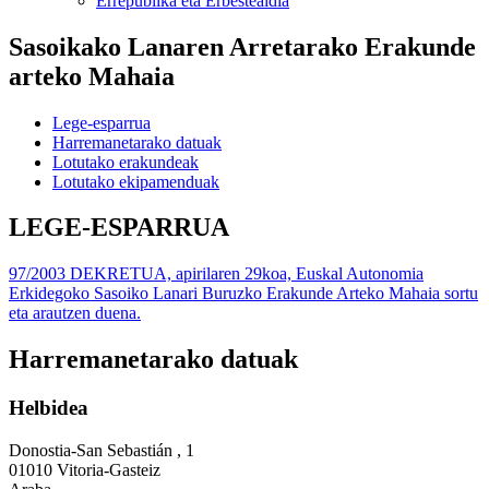
Errepublika eta Erbestealdia
Sasoikako Lanaren Arretarako Erakunde
arteko Mahaia
Lege-esparrua
Harremanetarako datuak
Lotutako erakundeak
Lotutako ekipamenduak
LEGE-ESPARRUA
97/2003 DEKRETUA, apirilaren 29koa, Euskal Autonomia
Erkidegoko Sasoiko Lanari Buruzko Erakunde Arteko Mahaia sortu
eta arautzen duena.
Harremanetarako datuak
Helbidea
Donostia-San Sebastián , 1
01010 Vitoria-Gasteiz