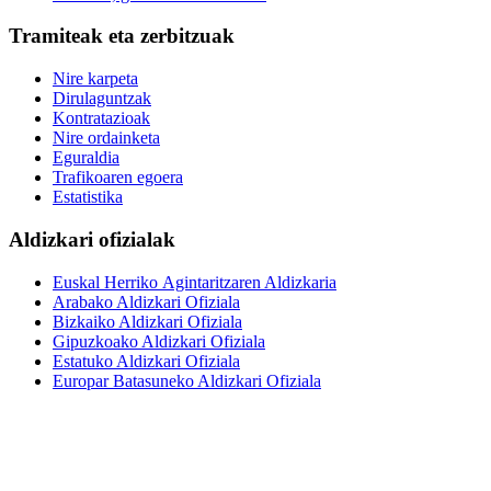
Tramiteak eta zerbitzuak
Nire karpeta
Dirulaguntzak
Kontratazioak
Nire ordainketa
Eguraldia
Trafikoaren egoera
Estatistika
Aldizkari ofizialak
Euskal Herriko Agintaritzaren Aldizkaria
Arabako Aldizkari Ofiziala
Bizkaiko Aldizkari Ofiziala
Gipuzkoako Aldizkari Ofiziala
Estatuko Aldizkari Ofiziala
Europar Batasuneko Aldizkari Ofiziala