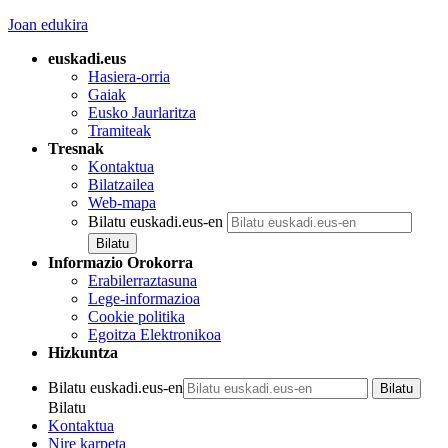
Joan edukira
euskadi.eus
Hasiera-orria
Gaiak
Eusko Jaurlaritza
Tramiteak
Tresnak
Kontaktua
Bilatzailea
Web-mapa
Bilatu euskadi.eus-en
Informazio Orokorra
Erabilerraztasuna
Lege-informazioa
Cookie politika
Egoitza Elektronikoa
Hizkuntza
Bilatu euskadi.eus-en
Bilatu
Kontaktua
Nire karpeta