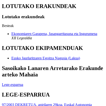
LOTUTAKO ERAKUNDEAK
Lotutako erakundeak
Besteak
Ekonomiaren Garapena, Jasangarritasuna eta Ingurumena
XII Legealdia
LOTUTAKO EKIPAMENDUAK
Eusko Jaurlaritzaren Egoitza Nagusia (Lakua)
Sasoikako Lanaren Arretarako Erakunde
arteko Mahaia
Lege-esparrua
LEGE-ESPARRUA
97/2003 DEKRETUA, apirilaren 29koa, Euskal Autonomia