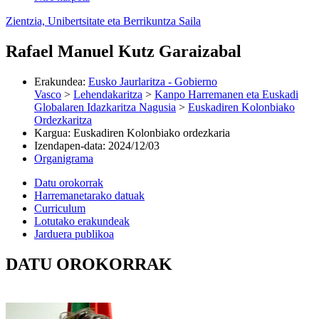
Zientzia, Unibertsitate eta Berrikuntza Saila
Rafael Manuel Kutz Garaizabal
Erakundea
:
Eusko Jaurlaritza - Gobierno
Vasco
>
Lehendakaritza
>
Kanpo Harremanen eta Euskadi
Globalaren Idazkaritza Nagusia
>
Euskadiren Kolonbiako
Ordezkaritza
Kargua
:
Euskadiren Kolonbiako ordezkaria
Izendapen-data
:
2024/12/03
Organigrama
Datu orokorrak
Harremanetarako datuak
Curriculum
Lotutako erakundeak
Jarduera publikoa
DATU OROKORRAK