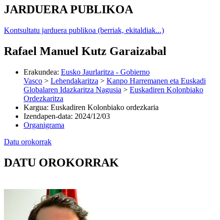
JARDUERA PUBLIKOA
Kontsultatu jarduera publikoa (berriak, ekitaldiak...)
Rafael Manuel Kutz Garaizabal
Erakundea
:
Eusko Jaurlaritza - Gobierno
Vasco
>
Lehendakaritza
>
Kanpo Harremanen eta Euskadi
Globalaren Idazkaritza Nagusia
>
Euskadiren Kolonbiako
Ordezkaritza
Kargua
:
Euskadiren Kolonbiako ordezkaria
Izendapen-data
:
2024/12/03
Organigrama
Datu orokorrak
DATU OROKORRAK