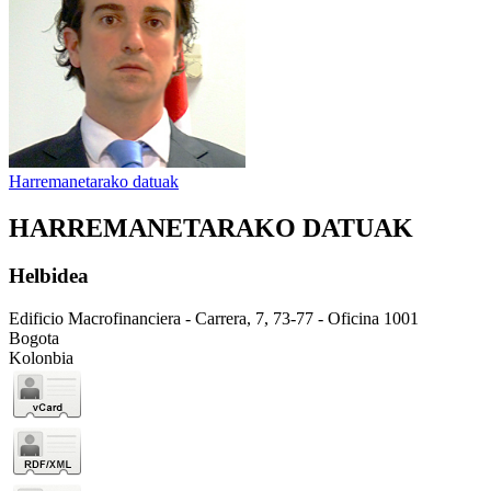
Harremanetarako datuak
HARREMANETARAKO DATUAK
Helbidea
Edificio Macrofinanciera - Carrera, 7, 73-77 - Oficina 1001
Bogota
Kolonbia