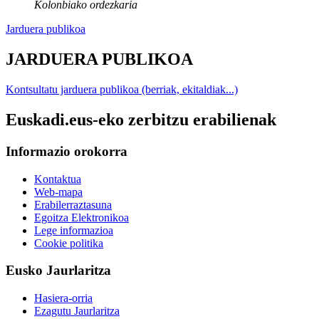
Kolonbiako ordezkaria
Jarduera publikoa
JARDUERA PUBLIKOA
Kontsultatu jarduera publikoa (berriak, ekitaldiak...)
Euskadi.eus-eko zerbitzu erabilienak
Informazio orokorra
Kontaktua
Web-mapa
Erabilerraztasuna
Egoitza Elektronikoa
Lege informazioa
Cookie politika
Eusko Jaurlaritza
Hasiera-orria
Ezagutu Jaurlaritza