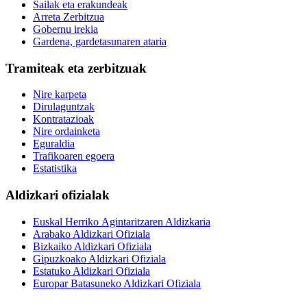
Sailak eta erakundeak
Arreta Zerbitzua
Gobernu irekia
Gardena, gardetasunaren ataria
Tramiteak eta zerbitzuak
Nire karpeta
Dirulaguntzak
Kontratazioak
Nire ordainketa
Eguraldia
Trafikoaren egoera
Estatistika
Aldizkari ofizialak
Euskal Herriko Agintaritzaren Aldizkaria
Arabako Aldizkari Ofiziala
Bizkaiko Aldizkari Ofiziala
Gipuzkoako Aldizkari Ofiziala
Estatuko Aldizkari Ofiziala
Europar Batasuneko Aldizkari Ofiziala