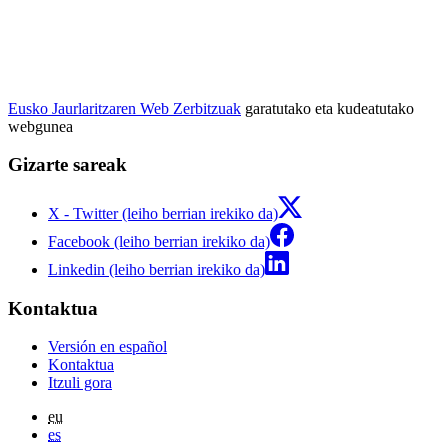
Eusko Jaurlaritzaren Web Zerbitzuak
garatutako eta kudeatutako
webgunea
Gizarte sareak
X - Twitter (leiho berrian irekiko da)
Facebook (leiho berrian irekiko da)
Linkedin (leiho berrian irekiko da)
Kontaktua
Versión en español
Kontaktua
Itzuli gora
eu
es