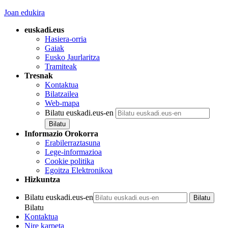
Joan edukira
euskadi.eus
Hasiera-orria
Gaiak
Eusko Jaurlaritza
Tramiteak
Tresnak
Kontaktua
Bilatzailea
Web-mapa
Bilatu euskadi.eus-en
Informazio Orokorra
Erabilerraztasuna
Lege-informazioa
Cookie politika
Egoitza Elektronikoa
Hizkuntza
Bilatu euskadi.eus-en
Bilatu
Kontaktua
Nire karpeta