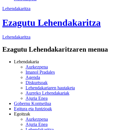
Lehendakaritza
Ezagutu Lehendakaritza
Lehendakaritza
Ezagutu Lehendakaritzaren menua
Lehendakaria
Aurkezpena
Imanol Pradales
Agenda
Diskurtsoak
Lehendakariaren hautaketa
Aurreko Lehendakariak
Ajuria Enea
Gobernu Kontseilua
Egitura eta funtzioak
Egoitzak
Aurkezpena
Ajuria Enea
Lehendakaritza