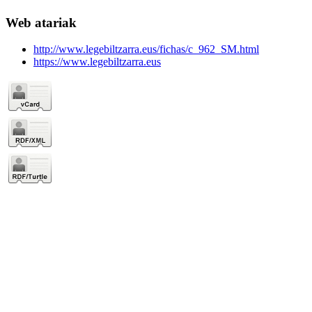
Web atariak
http://www.legebiltzarra.eus/fichas/c_962_SM.html
https://www.legebiltzarra.eus