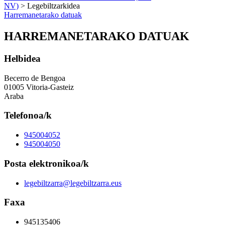
NV)
> Legebiltzarkidea
Harremanetarako datuak
HARREMANETARAKO DATUAK
Helbidea
Becerro de Bengoa
01005 Vitoria-Gasteiz
Araba
Telefonoa/k
945004052
945004050
Posta elektronikoa/k
legebiltzarra@legebiltzarra.eus
Faxa
945135406