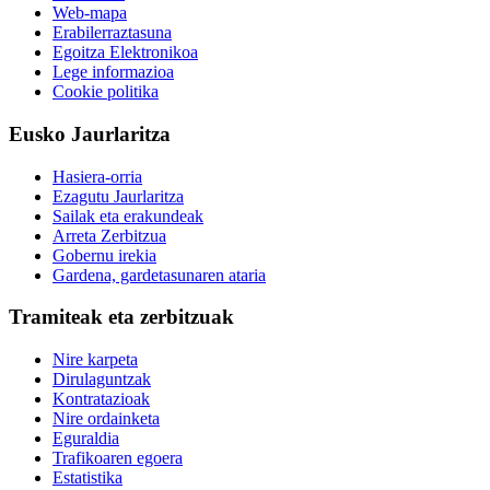
Web-mapa
Erabilerraztasuna
Egoitza Elektronikoa
Lege informazioa
Cookie politika
Eusko Jaurlaritza
Hasiera-orria
Ezagutu Jaurlaritza
Sailak eta erakundeak
Arreta Zerbitzua
Gobernu irekia
Gardena, gardetasunaren ataria
Tramiteak eta zerbitzuak
Nire karpeta
Dirulaguntzak
Kontratazioak
Nire ordainketa
Eguraldia
Trafikoaren egoera
Estatistika