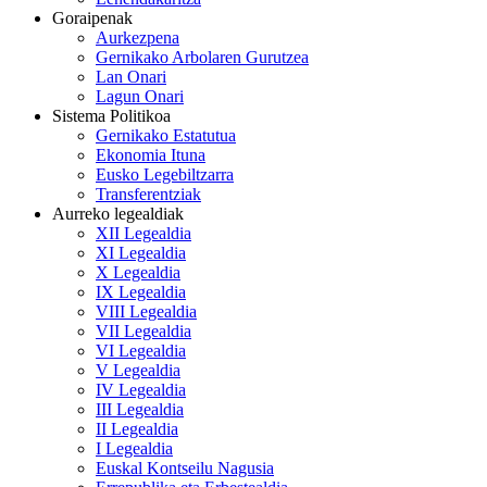
Goraipenak
Aurkezpena
Gernikako Arbolaren Gurutzea
Lan Onari
Lagun Onari
Sistema Politikoa
Gernikako Estatutua
Ekonomia Ituna
Eusko Legebiltzarra
Transferentziak
Aurreko legealdiak
XII Legealdia
XI Legealdia
X Legealdia
IX Legealdia
VIII Legealdia
VII Legealdia
VI Legealdia
V Legealdia
IV Legealdia
III Legealdia
II Legealdia
I Legealdia
Euskal Kontseilu Nagusia