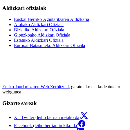
Aldizkari ofizialak
Euskal Herriko Agintaritzaren Aldizkaria
Arabako Aldizkari Ofiziala
Bizkaiko Aldizkari Ofiziala
Gipuzkoako Aldizkari Ofiziala
Estatuko Aldizkari Ofiziala
Europar Batasuneko Aldizkari Ofiziala
Eusko Jaurlaritzaren Web Zerbitzuak
garatutako eta kudeatutako
webgunea
Gizarte sareak
X - Twitter (leiho berrian irekiko da)
Facebook (leiho berrian irekiko da)