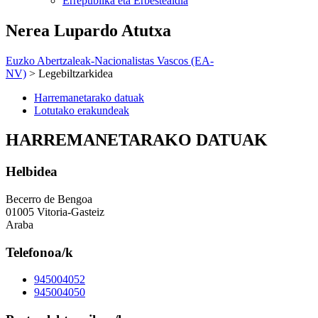
Errepublika eta Erbestealdia
Nerea Lupardo Atutxa
Euzko Abertzaleak-Nacionalistas Vascos (EA-
NV)
> Legebiltzarkidea
Harremanetarako datuak
Lotutako erakundeak
HARREMANETARAKO DATUAK
Helbidea
Becerro de Bengoa
01005 Vitoria-Gasteiz
Araba
Telefonoa/k
945004052
945004050