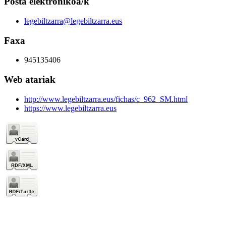
Posta elektronikoa/k
legebiltzarra@legebiltzarra.eus
Faxa
945135406
Web atariak
http://www.legebiltzarra.eus/fichas/c_962_SM.html
https://www.legebiltzarra.eus