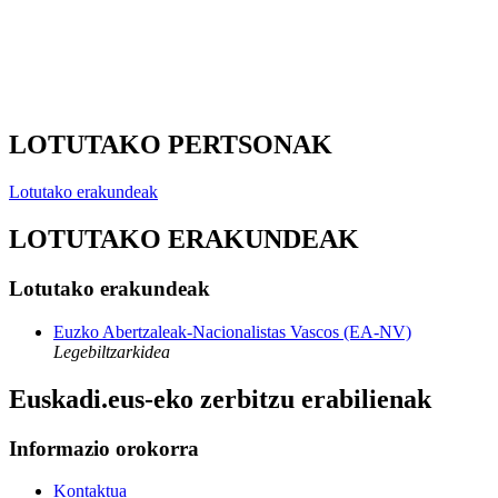
LOTUTAKO PERTSONAK
Lotutako erakundeak
LOTUTAKO ERAKUNDEAK
Lotutako erakundeak
Euzko Abertzaleak-Nacionalistas Vascos (EA-NV)
Legebiltzarkidea
Euskadi.eus-eko zerbitzu erabilienak
Informazio orokorra
Kontaktua