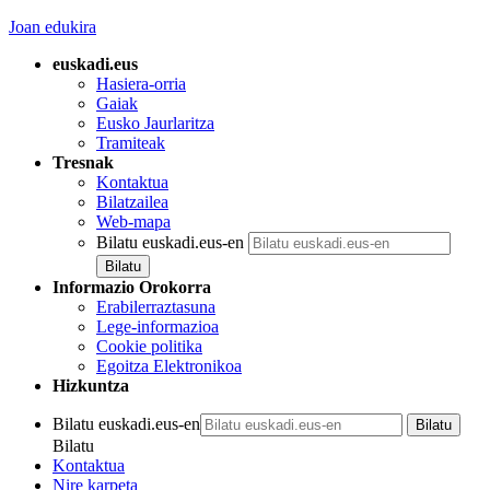
Joan edukira
euskadi.eus
Hasiera-orria
Gaiak
Eusko Jaurlaritza
Tramiteak
Tresnak
Kontaktua
Bilatzailea
Web-mapa
Bilatu euskadi.eus-en
Informazio Orokorra
Erabilerraztasuna
Lege-informazioa
Cookie politika
Egoitza Elektronikoa
Hizkuntza
Bilatu euskadi.eus-en
Bilatu
Kontaktua
Nire karpeta