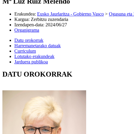
Mª Luz Ruiz Melendo
Erakundea
:
Eusko Jaurlaritza - Gobierno Vasco
>
Ogasuna eta 
Kargua
:
Zerbitzu zuzendaria
Izendapen-data
:
2024/06/27
Organigrama
Datu orokorrak
Harremanetarako datuak
Curriculum
Lotutako erakundeak
Jarduera publikoa
DATU OROKORRAK