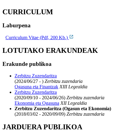
CURRICULUM
Laburpena
Curriculum Vitae (Pdf, 200 Kb.)
LOTUTAKO ERAKUNDEAK
Erakunde publikoa
Zerbitzu Zuzendaritza
(2024/06/27 - )
Zerbitzu zuzendaria
Ogasuna eta Finantzak
XIII Legealdia
Zerbitzu Zuzendaritza
(2020/09/10 - 2024/06/26)
Zerbitzu zuzendaria
Ekonomia eta Ogasuna
XII Legealdia
Zerbitzu Zuzendaritza (Ogasun eta Ekonomia)
(2018/03/02 - 2020/09/09)
Zerbitzu zuzendaria
JARDUERA PUBLIKOA