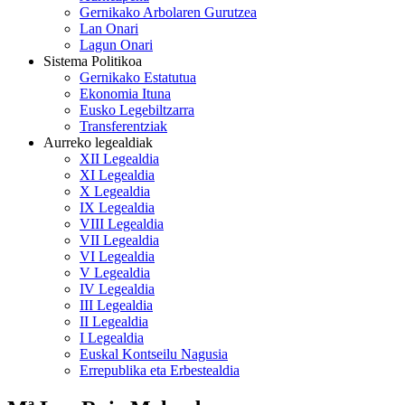
Gernikako Arbolaren Gurutzea
Lan Onari
Lagun Onari
Sistema Politikoa
Gernikako Estatutua
Ekonomia Ituna
Eusko Legebiltzarra
Transferentziak
Aurreko legealdiak
XII Legealdia
XI Legealdia
X Legealdia
IX Legealdia
VIII Legealdia
VII Legealdia
VI Legealdia
V Legealdia
IV Legealdia
III Legealdia
II Legealdia
I Legealdia
Euskal Kontseilu Nagusia
Errepublika eta Erbestealdia