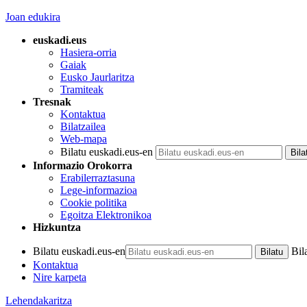
Joan edukira
euskadi.eus
Hasiera-orria
Gaiak
Eusko Jaurlaritza
Tramiteak
Tresnak
Kontaktua
Bilatzailea
Web-mapa
Bilatu euskadi.eus-en
Informazio Orokorra
Erabilerraztasuna
Lege-informazioa
Cookie politika
Egoitza Elektronikoa
Hizkuntza
Bilatu euskadi.eus-en
Bil
Kontaktua
Nire karpeta
Lehendakaritza