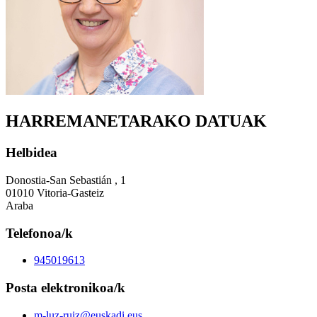
HARREMANETARAKO DATUAK
Helbidea
Donostia-San Sebastián , 1
01010 Vitoria-Gasteiz
Araba
Telefonoa/k
945019613
Posta elektronikoa/k
m-luz-ruiz@euskadi.eus