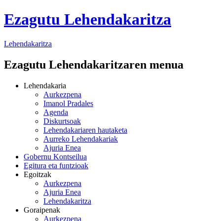
Ezagutu Lehendakaritza
Lehendakaritza
Ezagutu Lehendakaritzaren menua
Lehendakaria
Aurkezpena
Imanol Pradales
Agenda
Diskurtsoak
Lehendakariaren hautaketa
Aurreko Lehendakariak
Ajuria Enea
Gobernu Kontseilua
Egitura eta funtzioak
Egoitzak
Aurkezpena
Ajuria Enea
Lehendakaritza
Goraipenak
Aurkezpena