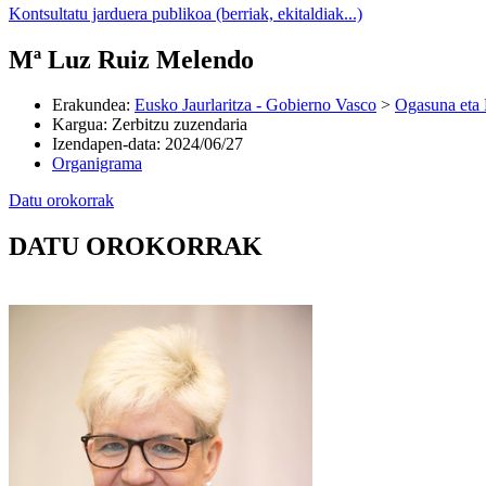
Kontsultatu jarduera publikoa (berriak, ekitaldiak...)
Mª Luz Ruiz Melendo
Erakundea
:
Eusko Jaurlaritza - Gobierno Vasco
>
Ogasuna eta 
Kargua
:
Zerbitzu zuzendaria
Izendapen-data
:
2024/06/27
Organigrama
Datu orokorrak
DATU OROKORRAK