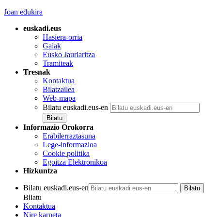
Joan edukira
euskadi.eus
Hasiera-orria
Gaiak
Eusko Jaurlaritza
Tramiteak
Tresnak
Kontaktua
Bilatzailea
Web-mapa
Bilatu euskadi.eus-en
Informazio Orokorra
Erabilerraztasuna
Lege-informazioa
Cookie politika
Egoitza Elektronikoa
Hizkuntza
Bilatu euskadi.eus-en
Bilatu
Kontaktua
Nire karpeta