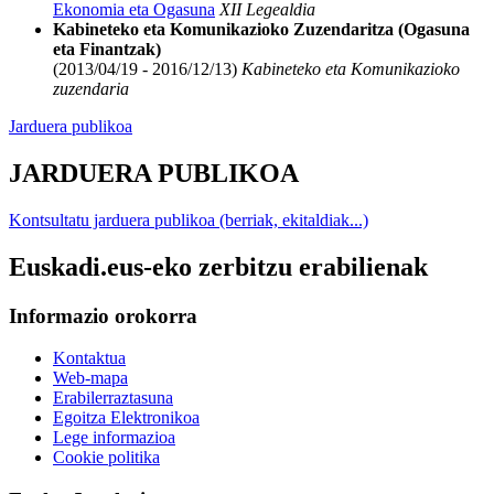
Ekonomia eta Ogasuna
XII Legealdia
Kabineteko eta Komunikazioko Zuzendaritza (Ogasuna
eta Finantzak)
(2013/04/19 - 2016/12/13)
Kabineteko eta Komunikazioko
zuzendaria
Jarduera publikoa
JARDUERA PUBLIKOA
Kontsultatu jarduera publikoa (berriak, ekitaldiak...)
Euskadi.eus-eko zerbitzu erabilienak
Informazio orokorra
Kontaktua
Web-mapa
Erabilerraztasuna
Egoitza Elektronikoa
Lege informazioa
Cookie politika