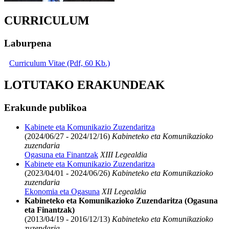
CURRICULUM
Laburpena
Curriculum Vitae (Pdf, 60 Kb.)
LOTUTAKO ERAKUNDEAK
Erakunde publikoa
Kabinete eta Komunikazio Zuzendaritza
(2024/06/27 - 2024/12/16)
Kabineteko eta Komunikazioko
zuzendaria
Ogasuna eta Finantzak
XIII Legealdia
Kabinete eta Komunikazio Zuzendaritza
(2023/04/01 - 2024/06/26)
Kabineteko eta Komunikazioko
zuzendaria
Ekonomia eta Ogasuna
XII Legealdia
Kabineteko eta Komunikazioko Zuzendaritza (Ogasuna
eta Finantzak)
(2013/04/19 - 2016/12/13)
Kabineteko eta Komunikazioko
zuzendaria