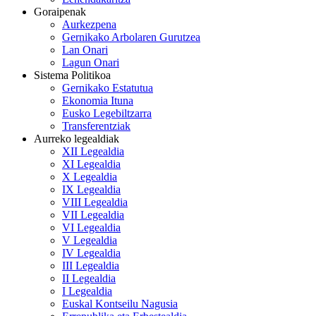
Goraipenak
Aurkezpena
Gernikako Arbolaren Gurutzea
Lan Onari
Lagun Onari
Sistema Politikoa
Gernikako Estatutua
Ekonomia Ituna
Eusko Legebiltzarra
Transferentziak
Aurreko legealdiak
XII Legealdia
XI Legealdia
X Legealdia
IX Legealdia
VIII Legealdia
VII Legealdia
VI Legealdia
V Legealdia
IV Legealdia
III Legealdia
II Legealdia
I Legealdia
Euskal Kontseilu Nagusia