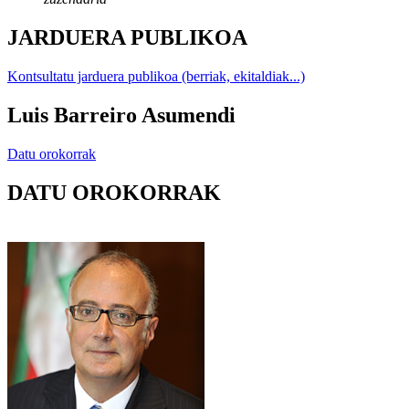
JARDUERA PUBLIKOA
Kontsultatu jarduera publikoa (berriak, ekitaldiak...)
Luis Barreiro Asumendi
Datu orokorrak
DATU OROKORRAK