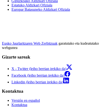
Gipuzkoako Aldizkari Ofiziala
Estatuko Aldizkari Ofiziala
Europar Batasuneko Aldizkari Ofiziala
Eusko Jaurlaritzaren Web Zerbitzuak
garatutako eta kudeatutako
webgunea
Gizarte sareak
X - Twitter (leiho berrian irekiko da)
Facebook (leiho berrian irekiko da)
Linkedin (leiho berrian irekiko da)
Kontaktua
Versión en español
Kontaktua