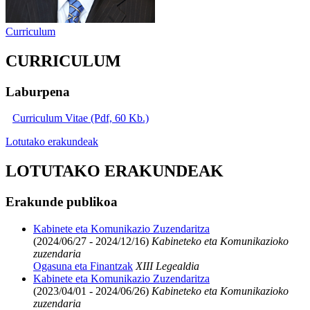
Curriculum
CURRICULUM
Laburpena
Curriculum Vitae (Pdf, 60 Kb.)
Lotutako erakundeak
LOTUTAKO ERAKUNDEAK
Erakunde publikoa
Kabinete eta Komunikazio Zuzendaritza
(2024/06/27 - 2024/12/16)
Kabineteko eta Komunikazioko
zuzendaria
Ogasuna eta Finantzak
XIII Legealdia
Kabinete eta Komunikazio Zuzendaritza
(2023/04/01 - 2024/06/26)
Kabineteko eta Komunikazioko
zuzendaria