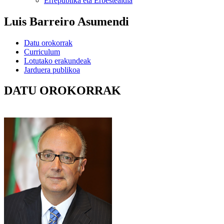
Errepublika eta Erbestealdia
Luis Barreiro Asumendi
Datu orokorrak
Curriculum
Lotutako erakundeak
Jarduera publikoa
DATU OROKORRAK