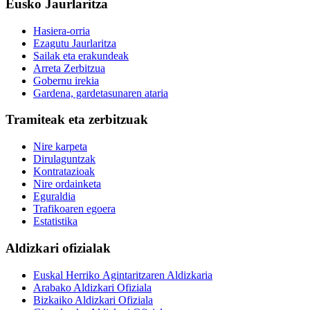
Eusko Jaurlaritza
Hasiera-orria
Ezagutu Jaurlaritza
Sailak eta erakundeak
Arreta Zerbitzua
Gobernu irekia
Gardena, gardetasunaren ataria
Tramiteak eta zerbitzuak
Nire karpeta
Dirulaguntzak
Kontratazioak
Nire ordainketa
Eguraldia
Trafikoaren egoera
Estatistika
Aldizkari ofizialak
Euskal Herriko Agintaritzaren Aldizkaria
Arabako Aldizkari Ofiziala
Bizkaiko Aldizkari Ofiziala