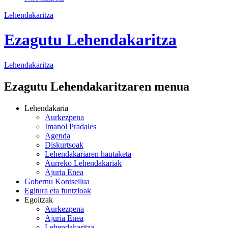
Lehendakaritza
Ezagutu Lehendakaritza
Lehendakaritza
Ezagutu Lehendakaritzaren menua
Lehendakaria
Aurkezpena
Imanol Pradales
Agenda
Diskurtsoak
Lehendakariaren hautaketa
Aurreko Lehendakariak
Ajuria Enea
Gobernu Kontseilua
Egitura eta funtzioak
Egoitzak
Aurkezpena
Ajuria Enea
Lehendakaritza