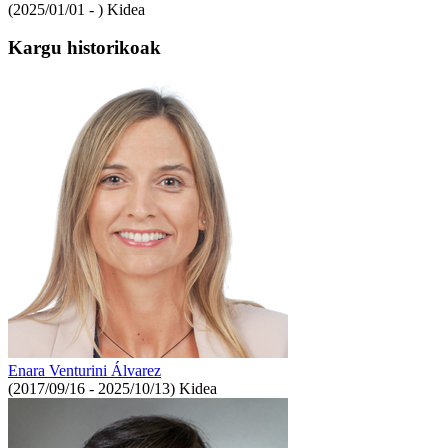
(2025/01/01 - )
Kidea
Kargu historikoak
Enara Venturini Álvarez
(2017/09/16 - 2025/10/13)
Kidea