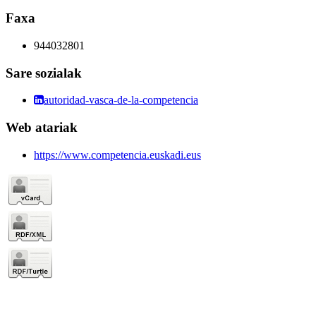
Faxa
944032801
Sare sozialak
autoridad-vasca-de-la-competencia
Web atariak
https://www.competencia.euskadi.eus