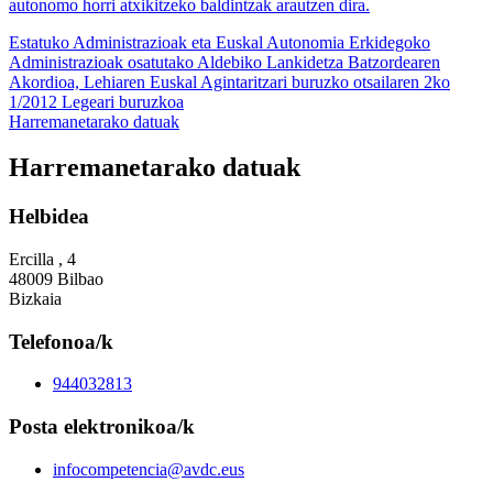
autonomo horri atxikitzeko baldintzak arautzen dira.
Estatuko Administrazioak eta Euskal Autonomia Erkidegoko
Administrazioak osatutako Aldebiko Lankidetza Batzordearen
Akordioa, Lehiaren Euskal Agintaritzari buruzko otsailaren 2ko
1/2012 Legeari buruzkoa
Harremanetarako datuak
Harremanetarako datuak
Helbidea
Ercilla , 4
48009 Bilbao
Bizkaia
Telefonoa/k
944032813
Posta elektronikoa/k
infocompetencia@avdc.eus