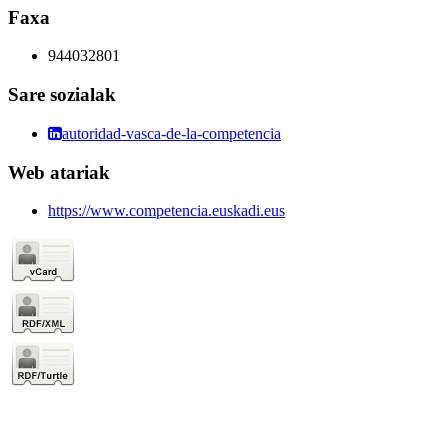
Faxa
944032801
Sare sozialak
autoridad-vasca-de-la-competencia
Web atariak
https://www.competencia.euskadi.eus