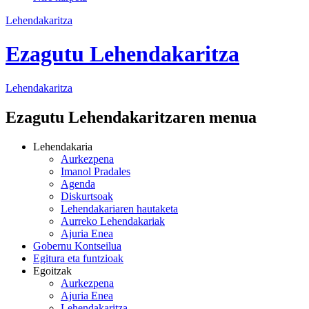
Lehendakaritza
Ezagutu Lehendakaritza
Lehendakaritza
Ezagutu Lehendakaritzaren menua
Lehendakaria
Aurkezpena
Imanol Pradales
Agenda
Diskurtsoak
Lehendakariaren hautaketa
Aurreko Lehendakariak
Ajuria Enea
Gobernu Kontseilua
Egitura eta funtzioak
Egoitzak
Aurkezpena
Ajuria Enea
Lehendakaritza