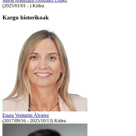
María Arantzazu González López
(2025/01/01 - )
Kidea
Kargu historikoak
Enara Venturini Álvarez
(2017/09/16 - 2025/10/13)
Kidea