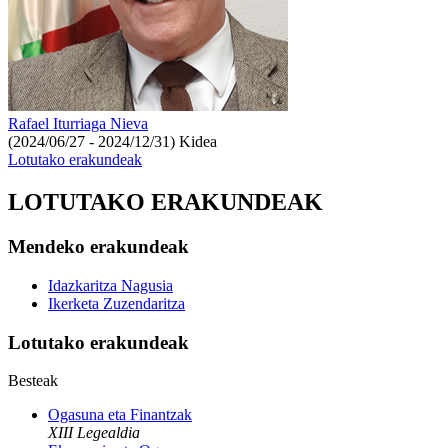
Rafael Iturriaga Nieva
(2024/06/27 - 2024/12/31)
Kidea
Lotutako erakundeak
LOTUTAKO ERAKUNDEAK
Mendeko erakundeak
Idazkaritza Nagusia
Ikerketa Zuzendaritza
Lotutako erakundeak
Besteak
Ogasuna eta Finantzak
XIII Legealdia