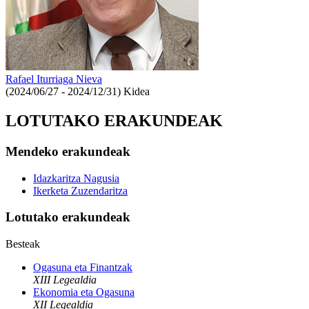
Rafael Iturriaga Nieva
(2024/06/27 - 2024/12/31)
Kidea
LOTUTAKO ERAKUNDEAK
Mendeko erakundeak
Idazkaritza Nagusia
Ikerketa Zuzendaritza
Lotutako erakundeak
Besteak
Ogasuna eta Finantzak
XIII Legealdia
Ekonomia eta Ogasuna
XII Legealdia