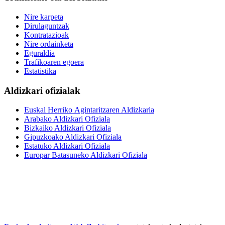
Nire karpeta
Dirulaguntzak
Kontratazioak
Nire ordainketa
Eguraldia
Trafikoaren egoera
Estatistika
Aldizkari ofizialak
Euskal Herriko Agintaritzaren Aldizkaria
Arabako Aldizkari Ofiziala
Bizkaiko Aldizkari Ofiziala
Gipuzkoako Aldizkari Ofiziala
Estatuko Aldizkari Ofiziala
Europar Batasuneko Aldizkari Ofiziala