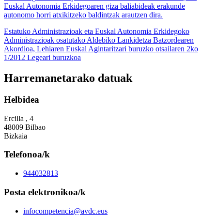
Euskal Autonomia Erkidegoaren giza baliabideak erakunde
autonomo horri atxikitzeko baldintzak arautzen dira.
Estatuko Administrazioak eta Euskal Autonomia Erkidegoko
Administrazioak osatutako Aldebiko Lankidetza Batzordearen
Akordioa, Lehiaren Euskal Agintaritzari buruzko otsailaren 2ko
1/2012 Legeari buruzkoa
Harremanetarako datuak
Helbidea
Ercilla , 4
48009 Bilbao
Bizkaia
Telefonoa/k
944032813
Posta elektronikoa/k
infocompetencia@avdc.eus