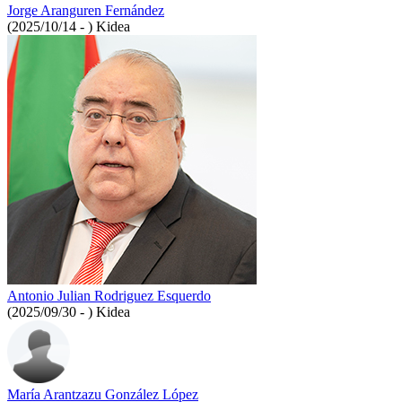
Jorge Aranguren Fernández
(2025/10/14 - )
Kidea
Antonio Julian Rodriguez Esquerdo
(2025/09/30 - )
Kidea
María Arantzazu González López