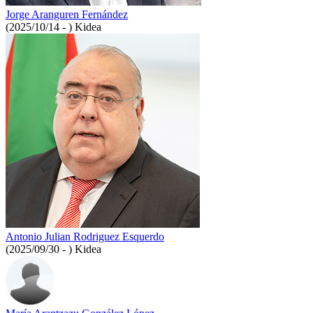
Jorge Aranguren Fernández
(2025/10/14 - )
Kidea
Antonio Julian Rodriguez Esquerdo
(2025/09/30 - )
Kidea