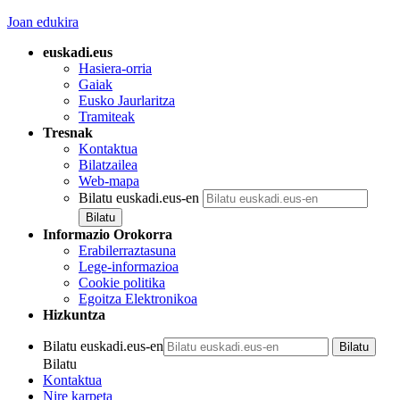
Joan edukira
euskadi.eus
Hasiera-orria
Gaiak
Eusko Jaurlaritza
Tramiteak
Tresnak
Kontaktua
Bilatzailea
Web-mapa
Bilatu euskadi.eus-en
Informazio Orokorra
Erabilerraztasuna
Lege-informazioa
Cookie politika
Egoitza Elektronikoa
Hizkuntza
Bilatu euskadi.eus-en
Bilatu
Kontaktua
Nire karpeta