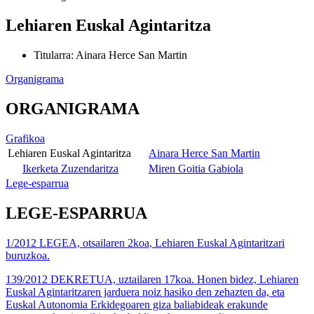
Lehiaren Euskal Agintaritza
Titularra
:
Ainara Herce San Martin
Organigrama
ORGANIGRAMA
Grafikoa
Lehiaren Euskal Agintaritza
Ainara Herce San Martin
Ikerketa Zuzendaritza
Miren Goitia Gabiola
Lege-esparrua
LEGE-ESPARRUA
1/2012 LEGEA, otsailaren 2koa, Lehiaren Euskal Agintaritzari
buruzkoa.
139/2012 DEKRETUA, uztailaren 17koa. Honen bidez, Lehiaren
Euskal Agintaritzaren jarduera noiz hasiko den zehazten da, eta
Euskal Autonomia Erkidegoaren giza baliabideak erakunde