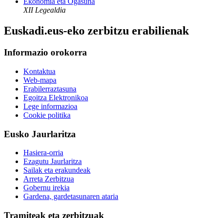
Ekonomia eta Ogasuna
XII Legealdia
Euskadi.eus-eko zerbitzu erabilienak
Informazio orokorra
Kontaktua
Web-mapa
Erabilerraztasuna
Egoitza Elektronikoa
Lege informazioa
Cookie politika
Eusko Jaurlaritza
Hasiera-orria
Ezagutu Jaurlaritza
Sailak eta erakundeak
Arreta Zerbitzua
Gobernu irekia
Gardena, gardetasunaren ataria
Tramiteak eta zerbitzuak