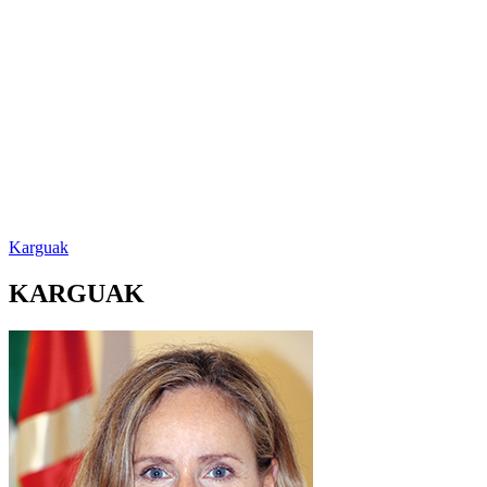
Karguak
KARGUAK