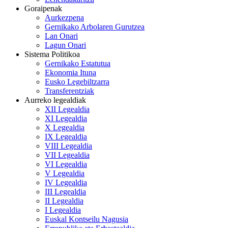
Goraipenak
Aurkezpena
Gernikako Arbolaren Gurutzea
Lan Onari
Lagun Onari
Sistema Politikoa
Gernikako Estatutua
Ekonomia Ituna
Eusko Legebiltzarra
Transferentziak
Aurreko legealdiak
XII Legealdia
XI Legealdia
X Legealdia
IX Legealdia
VIII Legealdia
VII Legealdia
VI Legealdia
V Legealdia
IV Legealdia
III Legealdia
II Legealdia
I Legealdia
Euskal Kontseilu Nagusia