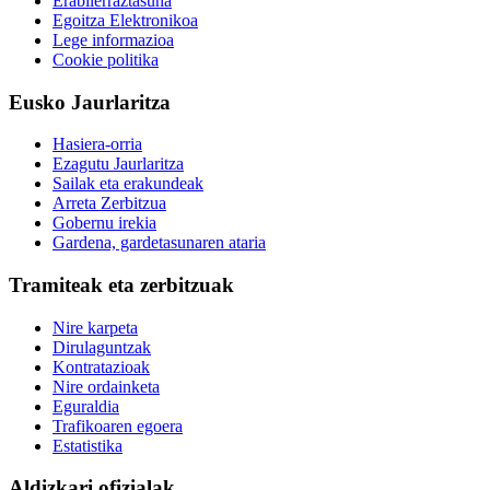
Erabilerraztasuna
Egoitza Elektronikoa
Lege informazioa
Cookie politika
Eusko Jaurlaritza
Hasiera-orria
Ezagutu Jaurlaritza
Sailak eta erakundeak
Arreta Zerbitzua
Gobernu irekia
Gardena, gardetasunaren ataria
Tramiteak eta zerbitzuak
Nire karpeta
Dirulaguntzak
Kontratazioak
Nire ordainketa
Eguraldia
Trafikoaren egoera
Estatistika
Aldizkari ofizialak