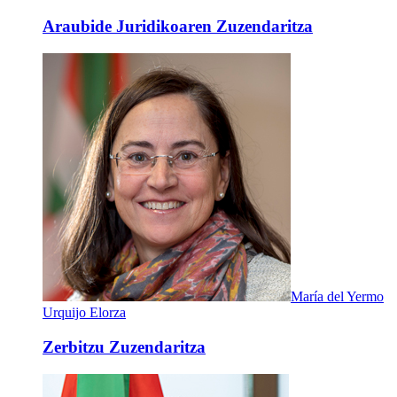
Araubide Juridikoaren Zuzendaritza
María del Yermo
Urquijo Elorza
Zerbitzu Zuzendaritza