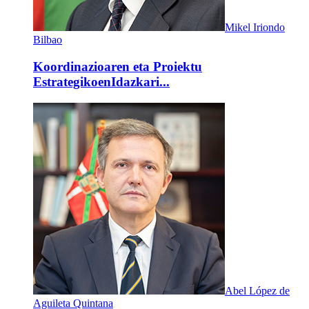
Mikel Iriondo
Bilbao
Koordinazioaren eta Proiektu
EstrategikoenIdazkari...
Abel López de
Aguileta Quintana