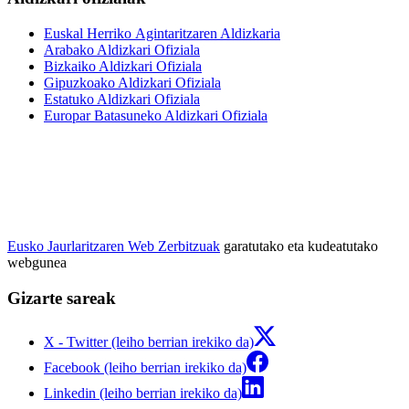
Euskal Herriko Agintaritzaren Aldizkaria
Arabako Aldizkari Ofiziala
Bizkaiko Aldizkari Ofiziala
Gipuzkoako Aldizkari Ofiziala
Estatuko Aldizkari Ofiziala
Europar Batasuneko Aldizkari Ofiziala
Eusko Jaurlaritzaren Web Zerbitzuak
garatutako eta kudeatutako
webgunea
Gizarte sareak
X - Twitter (leiho berrian irekiko da)
Facebook (leiho berrian irekiko da)
Linkedin (leiho berrian irekiko da)