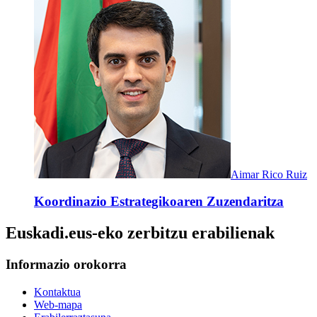
Aimar Rico Ruiz
Koordinazio Estrategikoaren Zuzendaritza
Euskadi.eus-eko zerbitzu erabilienak
Informazio orokorra
Kontaktua
Web-mapa