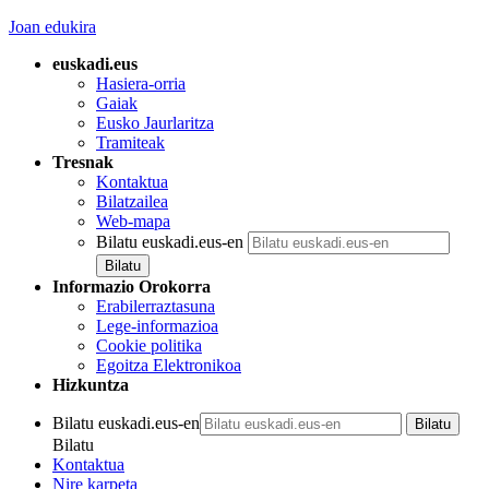
Joan edukira
euskadi.eus
Hasiera-orria
Gaiak
Eusko Jaurlaritza
Tramiteak
Tresnak
Kontaktua
Bilatzailea
Web-mapa
Bilatu euskadi.eus-en
Informazio Orokorra
Erabilerraztasuna
Lege-informazioa
Cookie politika
Egoitza Elektronikoa
Hizkuntza
Bilatu euskadi.eus-en
Bilatu
Kontaktua
Nire karpeta