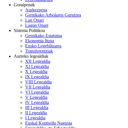
Goraipenak
Aurkezpena
Gernikako Arbolaren Gurutzea
Lan Onari
Lagun Onari
Sistema Politikoa
Gernikako Estatutua
Ekonomia Ituna
Eusko Legebiltzarra
Transferentziak
Aurreko legealdiak
XII Legealdia
XI Legealdia
X Legealdia
IX Legealdia
VIII Legealdia
VII Legealdia
VI Legealdia
V Legealdia
IV Legealdia
III Legealdia
II Legealdia
I Legealdia
Euskal Kontseilu Nagusia