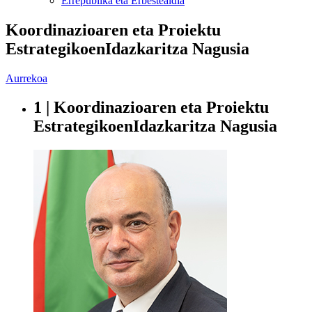
Errepublika eta Erbestealdia
Koordinazioaren eta Proiektu
EstrategikoenIdazkaritza Nagusia
Aurrekoa
1 | Koordinazioaren eta Proiektu
EstrategikoenIdazkaritza Nagusia