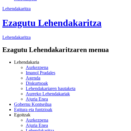
Lehendakaritza
Ezagutu Lehendakaritza
Lehendakaritza
Ezagutu Lehendakaritzaren menua
Lehendakaria
Aurkezpena
Imanol Pradales
Agenda
Diskurtsoak
Lehendakariaren hautaketa
Aurreko Lehendakariak
Ajuria Enea
Gobernu Kontseilua
Egitura eta funtzioak
Egoitzak
Aurkezpena
Ajuria Enea
Lehendakaritza